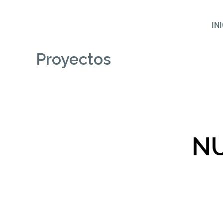
Ir
al
IN
contenido
Proyectos
N