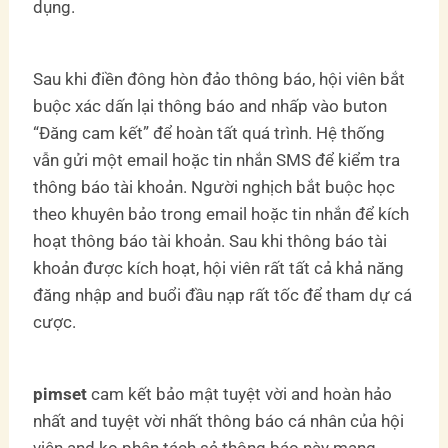
dụng.
Sau khi điền đông hòn đảo thông báo, hội viên bắt
buộc xác dấn lại thông báo and nhấp vào buton
“Đăng cam kết” để hoàn tất quá trình. Hệ thống
vẫn gửi một email hoặc tin nhắn SMS để kiểm tra
thông báo tài khoản. Người nghịch bắt buộc học
theo khuyên bảo trong email hoặc tin nhắn để kích
hoạt thông báo tài khoản. Sau khi thông báo tài
khoản được kích hoạt, hội viên rất tất cả khả năng
đăng nhập and buổi đầu nạp rất tốc để tham dự cá
cược.
pimset
cam kết bảo mật tuyệt vời and hoàn hảo
nhất and tuyệt vời nhất thông báo cá nhân của hội