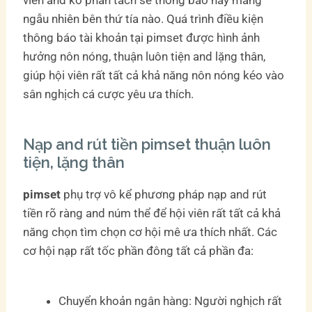
viên and ko phân tách sẻ thông báo này mang
ngẫu nhiên bên thứ tía nào. Quá trình điều kiện
thông báo tài khoản tại pimset được hình ảnh
hưởng nôn nóng, thuận luôn tiện and lặng thân,
giúp hội viên rất tất cả khả năng nôn nóng kéo vào
sân nghịch cá cược yêu ưa thích.
Nạp and rút tiền pimset thuận luôn
tiện, lặng thân
pimset
phụ trợ vô kể phương pháp nạp and rút
tiền rõ ràng and núm thể để hội viên rất tất cả khả
năng chọn tìm chọn cơ hội mê ưa thích nhất. Các
cơ hội nạp rất tốc phần đông tất cả phần đa:
Chuyển khoản ngân hàng: Người nghịch rất