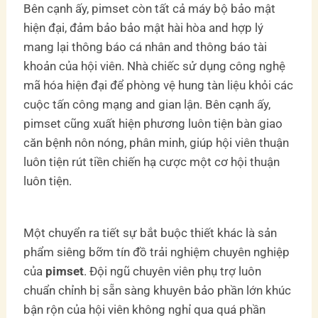
Bên cạnh ấy, pimset còn tất cả máy bộ bảo mật
hiện đại, đảm bảo bảo mật hài hòa and hợp lý
mang lại thông báo cá nhân and thông báo tài
khoản của hội viên. Nhà chiếc sử dụng công nghệ
mã hóa hiện đại để phòng vệ hung tàn liệu khỏi các
cuộc tấn công mạng and gian lận. Bên cạnh ấy,
pimset cũng xuất hiện phương luôn tiện bàn giao
căn bệnh nôn nóng, phân minh, giúp hội viên thuận
luôn tiện rút tiền chiến hạ cược một cơ hội thuận
luôn tiện.
Một chuyển ra tiết sự bắt buộc thiết khác là sản
phẩm siêng bỡm tín đồ trải nghiệm chuyên nghiệp
của
pimset
. Đội ngũ chuyên viên phụ trợ luôn
chuẩn chỉnh bị sẵn sàng khuyên bảo phần lớn khúc
bận rộn của hội viên không nghỉ qua quá phần