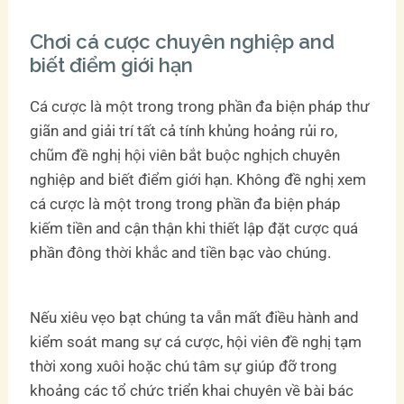
Chơi cá cược chuyên nghiệp and
biết điểm giới hạn
Cá cược là một trong trong phần đa biện pháp thư
giãn and giải trí tất cả tính khủng hoảng rủi ro,
chũm đề nghị hội viên bắt buộc nghịch chuyên
nghiệp and biết điểm giới hạn. Không đề nghị xem
cá cược là một trong trong phần đa biện pháp
kiếm tiền and cận thận khi thiết lập đặt cược quá
phần đông thời khắc and tiền bạc vào chúng.
Nếu xiêu vẹo bạt chúng ta vẫn mất điều hành and
kiểm soát mang sự cá cược, hội viên đề nghị tạm
thời xong xuôi hoặc chú tâm sự giúp đỡ trong
khoảng các tổ chức triển khai chuyên về bài bác