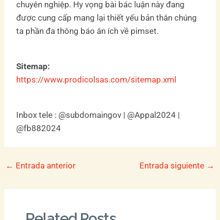
chuyên nghiệp. Hy vọng bài bác luận này đang
được cung cấp mang lại thiết yếu bản thân chúng
ta phần đa thông báo ân ích về pimset.
Sitemap:
https://www.prodicolsas.com/sitemap.xml
Inbox tele : @subdomaingov | @Appal2024 |
@fb882024
←
Entrada anterior
Entrada siguiente
→
Related Posts