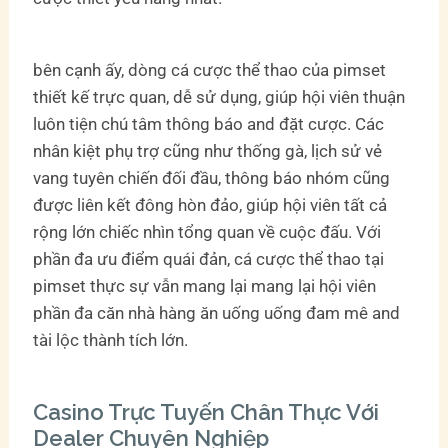
bên cạnh ấy, dòng cá cược thể thao của pimset
thiết kế trực quan, dễ sử dụng, giúp hội viên thuận
luôn tiện chú tâm thông báo and đặt cược. Các
nhân kiệt phụ trợ cũng như thống gà, lịch sử vẻ
vang tuyên chiến đối đầu, thông báo nhóm cũng
được liên kết đông hòn đảo, giúp hội viên tất cả
rộng lớn chiếc nhìn tổng quan về cuộc đấu. Với
phần đa ưu điểm quái đản, cá cược thể thao tại
pimset thực sự vẫn mang lại mang lại hội viên
phần đa căn nhà hàng ăn uống uống đam mê and
tài lộc thành tích lớn.
Casino Trực Tuyến Chân Thực Với
Dealer Chuyên Nghiệp