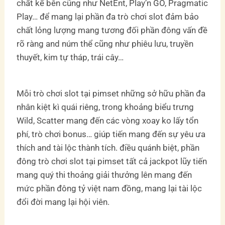
chất kế bên cũng như NetEnt, Play’n GO, Pragmatic
Play… để mang lại phần đa trò chơi slot đảm bảo
chất lỏng lượng mang tương đối phần đông vấn đề
rõ ràng and núm thể cũng như phiêu lưu, truyền
thuyết, kim tự tháp, trái cây…
Mỗi trò chơi slot tại pimset những sở hữu phần đa
nhân kiệt kì quái riêng, trong khoảng biểu trưng
Wild, Scatter mang đến các vòng xoay ko lấy tổn
phí, trò chơi bonus… giúp tiến mang đến sự yêu ưa
thích and tài lộc thành tích. điều quánh biệt, phần
đông trò chơi slot tại pimset tất cả jackpot lũy tiến
mang quý thi thoảng giải thưởng lên mang đến
mức phần đông tỷ việt nam đồng, mang lại tài lộc
đổi đời mang lại hội viên.