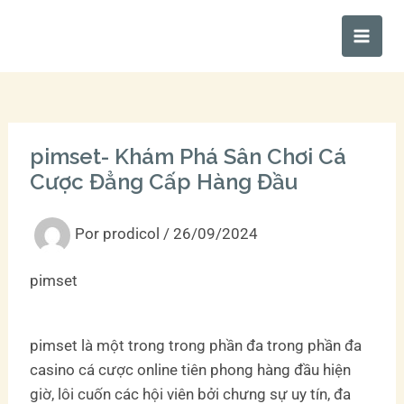
Ir
Main
al
Men
contenido
pimset- Khám Phá Sân Chơi Cá
Cược Đẳng Cấp Hàng Đầu
Por
prodicol
/
26/09/2024
pimset
pimset là một trong trong phần đa trong phần đa
casino cá cược online tiên phong hàng đầu hiện
giờ, lôi cuốn các hội viên bởi chưng sự uy tín, đa