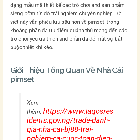
dạng mẫu mã thiết kế các trò chơi and sản phẩm
siêng bỡm tín đồ trải nghiệm chuyên nghiệp. Bài
viết này vẫn phiêu lưu sâu hơn về pimset, trong
khoảng phần đa ưu điểm quánh thù mang đến các
trò chơi yêu ưa thích and phần đa để mắt sự bắt
buộc thiết khi kéo.
Giới Thiệu Tổng Quan Về Nhà Cái
pimset
Xem
https://www.lagosres
thêm:
idents.gov.ng/trade-danh-
gia-nha-cai-bj88-trai-
nghiem-ca-cuoc-toan-dien-