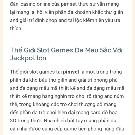
đản, casino online của pimset thực sự vẫn mang
lại mang lại hội viên phần đa khoảnh khắc thư giãn
and giải trí đỉnh chóp and tài lộc kiếm tiền yêu ưa
thích.
Thế Giới Slot Games Đa Màu Sắc Với
Jackpot lớn
Thế giới slot games tại
pimset
là một trong trong
phần đa kho báu thư giãn and giải trí phong phú
and đa dạng mẫu mã thiết kế and đa dạng mẫu mã
thiết kế mang hàng nghìn trò chơi rõ ràng and núm
thể, trong khoảng các trò chơi thượng cổ mang
đến phần đa trò chơi hiện đại mang card đồ họa
3D trung thực. Nhà chiếc bắt tay mang phần đa
căn nhà được cung cấp game tiên phong hàng đầu