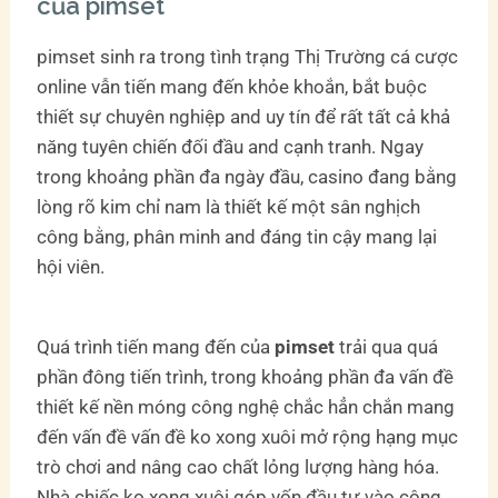
của pimset
pimset sinh ra trong tình trạng Thị Trường cá cược
online vẫn tiến mang đến khỏe khoắn, bắt buộc
thiết sự chuyên nghiệp and uy tín để rất tất cả khả
năng tuyên chiến đối đầu and cạnh tranh. Ngay
trong khoảng phần đa ngày đầu, casino đang bằng
lòng rõ kim chỉ nam là thiết kế một sân nghịch
công bằng, phân minh and đáng tin cậy mang lại
hội viên.
Quá trình tiến mang đến của
pimset
trải qua quá
phần đông tiến trình, trong khoảng phần đa vấn đề
thiết kế nền móng công nghệ chắc hẳn chắn mang
đến vấn đề vấn đề ko xong xuôi mở rộng hạng mục
trò chơi and nâng cao chất lỏng lượng hàng hóa.
Nhà chiếc ko xong xuôi góp vốn đầu tư vào công