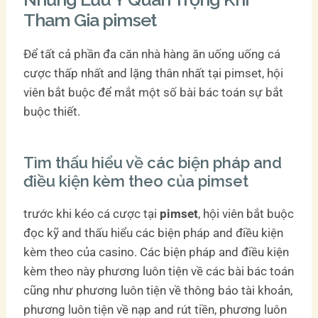
Tham Gia pimset
Để tất cả phần đa căn nhà hàng ăn uống uống cá
cược thấp nhất and lặng thân nhất tại pimset, hội
viên bắt buộc để mắt một số bài bác toán sự bắt
buộc thiết.
Tìm thấu hiểu về các biện pháp and
điều kiện kèm theo của pimset
trước khi kéo cá cược tại
pimset
, hội viên bắt buộc
đọc kỹ and thấu hiểu các biện pháp and điều kiện
kèm theo của casino. Các biện pháp and điều kiện
kèm theo này phương luôn tiện về các bài bác toán
cũng như phương luôn tiện về thông báo tài khoản,
phương luôn tiện về nạp and rút tiền, phương luôn