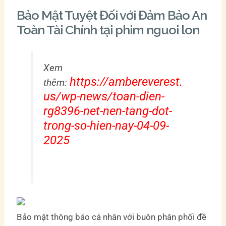
Bảo Mật Tuyệt Đối với Đảm Bảo An
Toàn Tài Chính tại phim nguoi lon
Xem
https://ambereverest.
thêm:
us/wp-news/toan-dien-
rg8396-net-nen-tang-dot-
trong-so-hien-nay-04-09-
2025
Bảo mật thông báo cá nhân với buôn phân phối đề