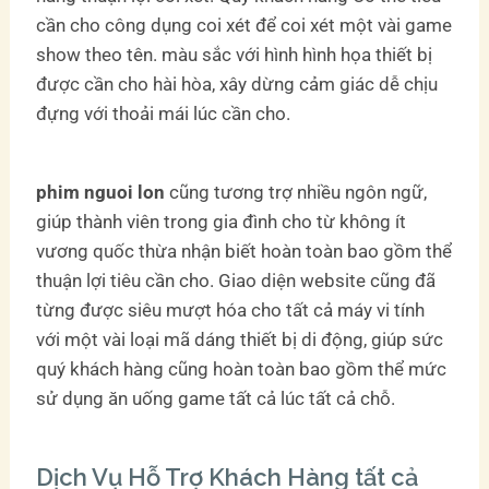
cần cho công dụng coi xét để coi xét một vài game
show theo tên. màu sắc với hình hình họa thiết bị
được cần cho hài hòa, xây dừng cảm giác dễ chịu
đựng với thoải mái lúc cần cho.
phim nguoi lon
cũng tương trợ nhiều ngôn ngữ,
giúp thành viên trong gia đình cho từ không ít
vương quốc thừa nhận biết hoàn toàn bao gồm thể
thuận lợi tiêu cần cho. Giao diện website cũng đã
từng được siêu mượt hóa cho tất cả máy vi tính
với một vài loại mã dáng thiết bị di động, giúp sức
quý khách hàng cũng hoàn toàn bao gồm thể mức
sử dụng ăn uống game tất cả lúc tất cả chỗ.
Dịch Vụ Hỗ Trợ Khách Hàng tất cả