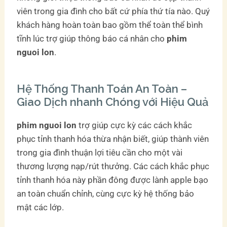
viên trong gia đình cho bất cứ phía thứ tía nào. Quý
khách hàng hoàn toàn bao gồm thể toàn thể bình
tĩnh lúc trợ giúp thông báo cá nhân cho
phim
nguoi lon
.
Hệ Thống Thanh Toán An Toàn –
Giao Dịch nhanh Chóng với Hiệu Quả
phim nguoi lon
trợ giúp cực kỳ các cách khắc
phục tỉnh thanh hóa thừa nhận biết, giúp thành viên
trong gia đình thuận lợi tiêu cần cho một vài
thương lượng nạp/rút thưởng. Các cách khắc phục
tỉnh thanh hóa này phần đông được lành apple bạo
an toàn chuẩn chỉnh, cùng cực kỳ hệ thống bảo
mật các lớp.