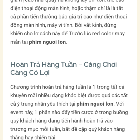
điện thoại động màn hình, hoặc thậm chí là là tất
cả phần tiến thưởng báo giá trị cao như điện thoại
động màn hình, máy vi tính. Bởi vắt kỉnh, đừng
khiến cho lơ cách này để Trước lúc red color may
mắn tại
phim nguoi lon
.
Hoàn Trả Hàng Tuần – Càng Chơi
Càng Có Lợi
Chương trình hoàn trả hàng tuần là 1 trong tất cả
khuyễn mãi nhiều dạng khác biệt được quá các tất
cả ý trung nhân yêu thích tại
phim nguoi lon
. Với
event này, 1 phần nào đấy tiền cược ở trong buồng
quý khách hàng đang tiến hành hoàn trả vào
trương mục mỗi tuần, bất đề cập quý khách hàng
thắng hay chiến tíại.