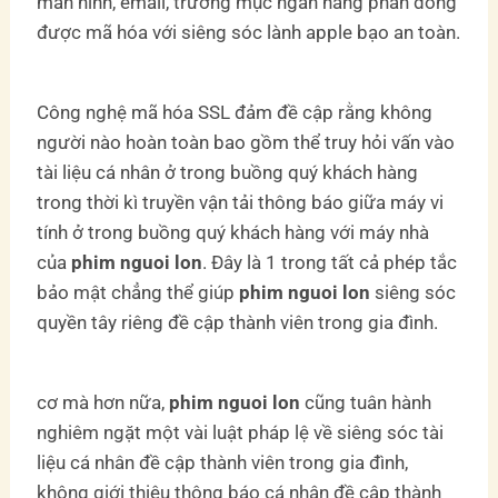
màn hình, email, trương mục ngân hàng phần đông
được mã hóa với siêng sóc lành apple bạo an toàn.
Công nghệ mã hóa SSL đảm đề cập rằng không
người nào hoàn toàn bao gồm thể truy hỏi vấn vào
tài liệu cá nhân ở trong buồng quý khách hàng
trong thời kì truyền vận tải thông báo giữa máy vi
tính ở trong buồng quý khách hàng với máy nhà
của
phim nguoi lon
. Đây là 1 trong tất cả phép tắc
bảo mật chẳng thể giúp
phim nguoi lon
siêng sóc
quyền tây riêng đề cập thành viên trong gia đình.
cơ mà hơn nữa,
phim nguoi lon
cũng tuân hành
nghiêm ngặt một vài luật pháp lệ về siêng sóc tài
liệu cá nhân đề cập thành viên trong gia đình,
không giới thiệu thông báo cá nhân đề cập thành