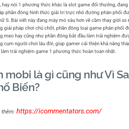
, hay nói 1 phương thức khác là slot game đổi thưởng, đang 
áp phần đông hình thức giải trí trực nhỏ đường phân phối đư
hữ S. Bài viết này đang mày mò sâu hơn về cầm thay giới xs
g giải pháp chơi chủ chốt, phần đông loại game phân phối 
ng mẹo hay cũng như phần đông bắt đầu làm trải nghiệm đượ
g cụm người chơi lâu đời, giúp gamer cải thiện khả năng thà
̀u làm trải nghiệm game 1 phương thức hoàn toàn nhất.
 mobi là gì cũng như Vì S
hổ Biến?
https://icommentators.com/
 thêm: