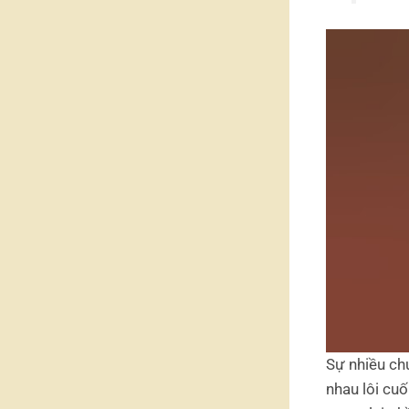
Sự nhiều chủ
nhau lôi cuố