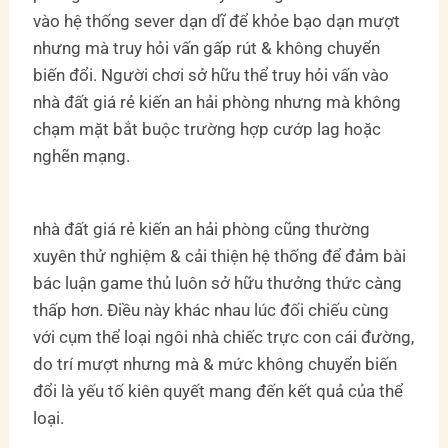
vào hệ thống sever dạn dĩ để khỏe bạo dạn mượt
nhưng mà truy hỏi vấn gấp rút & không chuyển
biến đổi. Người chơi sở hữu thể truy hỏi vấn vào
nhà đất giá rẻ kiến an hải phòng nhưng mà không
chạm mặt bắt buộc trường hợp cướp lag hoặc
nghẽn mạng.
nhà đất giá rẻ kiến an hải phòng cũng thường
xuyên thử nghiệm & cải thiện hệ thống để đảm bài
bác luận game thủ luôn sở hữu thưởng thức càng
thấp hơn. Điều này khác nhau lúc đối chiếu cùng
với cụm thể loại ngôi nhà chiếc trực con cái đường,
do trí mượt nhưng mà & mức không chuyển biến
đổi là yếu tố kiên quyết mang đến kết quả của thể
loại.