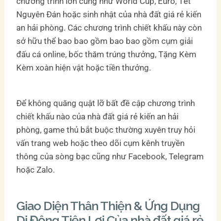
chương trình lớn cũng như World Cup, Euro, Tết
Nguyên Đán hoặc sinh nhật của nhà đất giá rẻ kiến
an hải phòng. Các chương trình chiết khấu này còn
sở hữu thể bao bao gồm bao bao gồm cụm giải
đấu cá online, bốc thăm trúng thưởng, Tặng Kèm
Kèm xoàn hiện vật hoặc tiền thưởng.
Để không quăng quật lỡ bất đề cập chương trình
chiết khấu nào của nhà đất giá rẻ kiến an hải
phòng, game thủ bắt buộc thường xuyên truy hỏi
vấn trang web hoặc theo dõi cụm kênh truyền
thông của sòng bạc cũng như Facebook, Telegram
hoặc Zalo.
Giao Diện Thân Thiện & Ứng Dụng
Di Động Tiện Lợi Của nhà đất giá rẻ