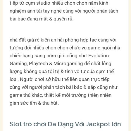
tiếp từ cụm studio nhiều chọn chọn năm kinh
nghiệm anh tài tay nghề cùng với người phân tách
bài bác đang mắt & quyến rũ.
nhà đất giá rẻ kiến an hải phòng hợp tác cùng với
tương đối nhiều chọn chọn chức vụ game ngôi nhà
chiếc hạng sang núm giới cũng như Evolution
Gaming, Playtech & Microgaming để chất lỏng
lượng không quá tồi tệ & tính vô tư của cụm thể
loại. Người chơi sở hữu thể liên quan trực tiếp
cùng với người phân tách bài bác & sắp cũng như
game thủ khác, thiết kế môi trường thiên nhiên
gian sức ấm & thu hút.
Slot trò chơi Đa Dạng Với Jackpot lớn