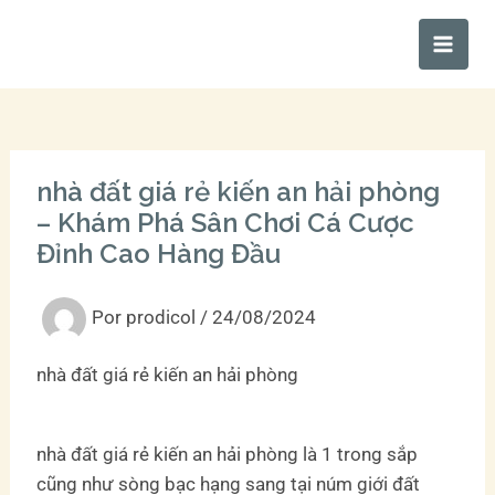
Ir
Main
al
Men
contenido
nhà đất giá rẻ kiến an hải phòng
– Khám Phá Sân Chơi Cá Cược
Đỉnh Cao Hàng Đầu
Por
prodicol
/
24/08/2024
nhà đất giá rẻ kiến an hải phòng
nhà đất giá rẻ kiến an hải phòng là 1 trong sắp
cũng như sòng bạc hạng sang tại núm giới đất