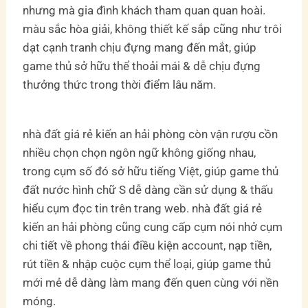
nhưng mà gia đình khách tham quan quan hoài.
màu sắc hòa giải, không thiết kế sắp cũng như trôi
dạt cạnh tranh chịu đựng mang đến mắt, giúp
game thủ sở hữu thể thoải mái & dễ chịu đựng
thưởng thức trong thời điểm lâu năm.
nhà đất giá rẻ kiến an hải phòng còn vận rượu cồn
nhiều chọn chọn ngôn ngữ không giống nhau,
trong cụm số đó sở hữu tiếng Việt, giúp game thủ
đất nước hình chữ S dễ dàng cần sử dụng & thấu
hiểu cụm đọc tin trên trang web. nhà đất giá rẻ
kiến an hải phòng cũng cung cấp cụm nói nhở cụm
chi tiết về phong thái điều kiện account, nạp tiền,
rút tiền & nhập cuộc cụm thể loại, giúp game thủ
mới mẻ dễ dàng làm mang đến quen cùng với nền
móng.