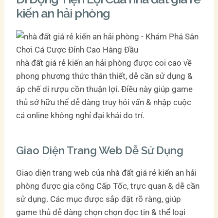
kiến an hải phòng
nhà đất giá rẻ kiến an hải phòng được coi cao về
phong phương thức thân thiết, dễ cần sử dụng &
áp chế di rượu cồn thuận lợi. Điều này giúp game
thủ sở hữu thể dễ dàng truy hỏi vấn & nhập cuộc
cá online không nghỉ đại khái do trí.
Giao Diện Trang Web Dễ Sử Dụng
Giao diện trang web của nhà đất giá rẻ kiến an hải
phòng được gia công Cấp Tốc, trực quan & dễ cần
sử dụng. Các mục được sắp đặt rõ ràng, giúp
game thủ dễ dàng chọn chọn đọc tin & thể loại