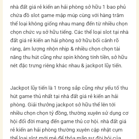
nhà đất giá rẻ kiến an hải phòng sở hữu 1 bao phủ
chứa đồ slot game mập múp cùng với hàng trăm
thể loại không giống nhau mang đến từ nhiều chọn
chọn chức vụ sở hữu tiếng. Các thể loại slot tại nhà
đất giá rẻ kiến an hải phòng sở hữu bối cảnh rõ
ràng, âm lượng nhộn nhịp & nhiều chọn chọn tài
năng thu hút cũng như spin không tính tiền, sở hữu
nét đặc trưng riêng khác nhau & jackpot lũy tiến.
Jackpot lũy tiến là 1 trong sắp cũng như yếu tố thu
hút game thủ nhất tại nhà đất giá rẻ kiến an hải
phòng. Giải thưởng jackpot sở hữu thể lên tới
nhiều chọn chọn tỷ đồng, thường xuyên sử dụng cơ
hội đổi đời mang đến game thủ cơ hội. nhà đất giá
rẻ kiến an hải phòng thường xuyên cập nhật cụm
thể loại slot mới mẻ để thỏa mãn sự đòi hỏi của