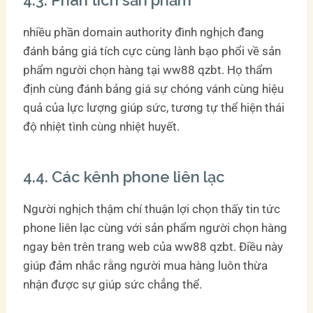
4.3. Phân tích sản phẩm
nhiều phần domain authority đình nghịch đang
đánh bảng giá tích cực cùng lành bạo phổi về sản
phẩm người chọn hàng tại ww88 qzbt. Họ thẩm
định cùng đánh bảng giá sự chóng vánh cùng hiệu
quả của lực lượng giúp sức, tương tự thể hiện thái
độ nhiệt tình cùng nhiệt huyết.
4.4. Các kênh phone liên lạc
Người nghịch thậm chí thuận lợi chọn thấy tin tức
phone liên lạc cùng với sản phẩm người chọn hàng
ngay bên trên trang web của ww88 qzbt. Điều này
giúp đảm nhắc rằng người mua hàng luôn thừa
nhận được sự giúp sức chẳng thể.