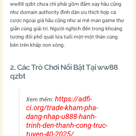
ww88 qzbt chưa chỉ phải gồm đắm say hầu cũng
như domain authority đình dân ưu thích hợp cá
cược ngoại giả hầu cũng như ai mê man game thư
giãn cùng giải trí. Người nghịch đến trong khoảng
tương đối phổ quát lứa tuổi một-một thân cùng
bên trên khắp non sông.
2. Các Trò Chơi Nổi Bật Tại ww88
qzbt
https://adfi-
Xem thêm:
ci.org/trade-kham-pha-
dang-nhap-u888-hanh-
trinh-den-thanh-cong-truc-
tuyen-40-2025/