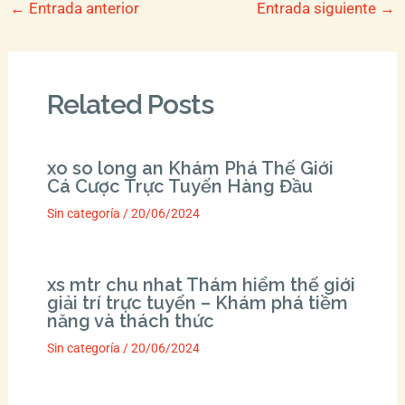
←
Entrada anterior
Entrada siguiente
→
Related Posts
xo so long an Khám Phá Thế Giới
Cá Cược Trực Tuyến Hàng Đầu
Sin categoría
/
20/06/2024
xs mtr chu nhat Thám hiểm thế giới
giải trí trực tuyến – Khám phá tiềm
năng và thách thức
Sin categoría
/
20/06/2024