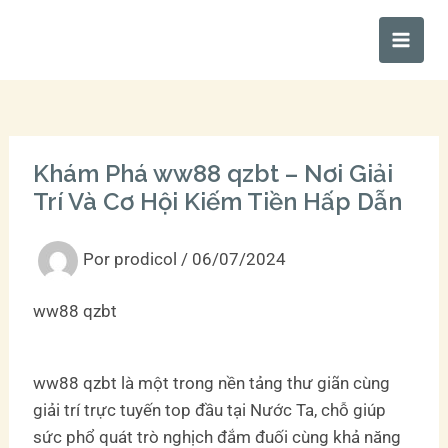
Ir
Main
al
Men
contenido
Khám Phá ww88 qzbt – Nơi Giải
Trí Và Cơ Hội Kiếm Tiền Hấp Dẫn
Por
prodicol
/
06/07/2024
ww88 qzbt
ww88 qzbt là một trong nền tảng thư giãn cùng
giải trí trực tuyến top đầu tại Nước Ta, chỗ giúp
sức phổ quát trò nghịch đắm đuối cùng khả năng