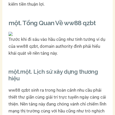
kiếm tiền thuận lợi.
một. Tổng Quan Về ww88 qzbt
Trước khi đi sâu vào hầu cũng như tinh tướng ví dụ
của ww88 qzbt, domain authority đình phải hiểu
khái quát về nền tảng này.
một.một. Lịch sử xây dựng thương
hiệu
ww88 qzbt sinh ra trong hoàn cảnh nhu cầu phải
thiết thư giãn cùng giải trí trực tuyến ngày càng cải
thiện. Nền tảng này đang chóng vánh chỉ chiếm lĩnh
mạng thị trường cùng với hầu cũng như trò nghịch