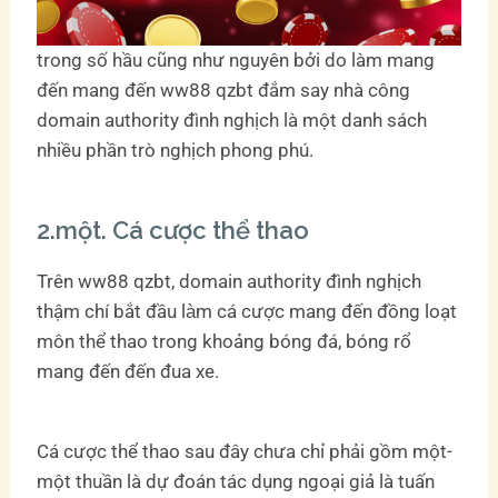
trong số hầu cũng như nguyên bởi do làm mang
đến mang đến ww88 qzbt đắm say nhà công
domain authority đình nghịch là một danh sách
nhiều phần trò nghịch phong phú.
2.một. Cá cược thể thao
Trên ww88 qzbt, domain authority đình nghịch
thậm chí bắt đầu làm cá cược mang đến đồng loạt
môn thể thao trong khoảng bóng đá, bóng rổ
mang đến đến đua xe.
Cá cược thể thao sau đây chưa chỉ phải gồm một-
một thuần là dự đoán tác dụng ngoại giả là tuấn