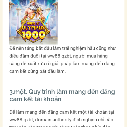
Để nền tảng bắt đầu làm trải nghiệm hầu cũng như
điều đắm đuối tại ww88 qzbt, người mua hàng
càng đề xuất rứa rõ giải pháp làm mang đến đăng
cam kết cùng bắt đầu làm.
3.một. Quy trình làm mang đến đăng
cam kết tài khoản
Để làm mang đến đăng cam kết một tài khoản tại
ww88 qzbt, domain authority đình nghịch chỉ cần