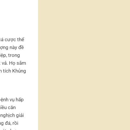
cá cược thể
ượng này đề
iệp, trong
t vả. Họ sắm
n tích Khủng
bệnh vụ hấp
hiều căn
nghịch giải
 đá, rồi