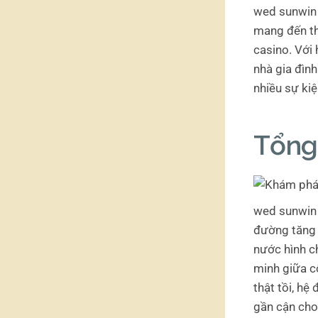
wed sunwin 
mang đến th
casino. Với
nhà gia đìn
nhiều sự kiệ
Tổng
wed sunwin 
đường tăng 
nước hình ch
minh giữa c
thật tồi, hệ
gần cận cho