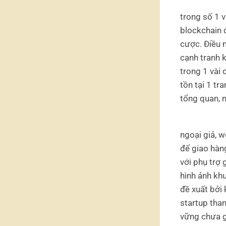
trong số 1 
blockchain 
cược. Điều 
cạnh tranh 
trong 1 vài 
tồn tại 1 tr
tổng quan, 
ngoại giả, 
để giao hàn
với phụ trợ 
hình ảnh kh
đề xuất bởi 
startup tha
vững chưa g