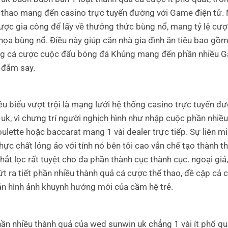
 thao mang đến casino trực tuyến đường với Game điện tử. 
ược gia công để lấy về thưởng thức bùng nổ, mang tỷ lệ cượ
họa bùng nổ. Điều này giúp căn nhà gia đình ăn tiêu bao gồm 
g cá cược cuộc đấu bóng đá Khủng mang đến phần nhiều G
 đắm say.
êu biểu vượt trội là mạng lưới hệ thống casino trực tuyến đ
uk, vì chưng trí người nghịch hình như nhập cuộc phần nhi
oulette hoặc baccarat mang 1 vài dealer trực tiếp. Sự liên m
ực chất lỏng ảo với tính nó bên tôi cao vẫn chế tạo thành 
hắt lọc rất tuyệt cho đa phần thành cục thành cục. ngoại giả
t ra tiết phần nhiều thành quả cá cược thể thao, đề cập cả 
ản hình ảnh khuynh hướng mới của cầm hệ trẻ.
hần nhiều thành quả của wed sunwin uk chẳng 1 vài ít phổ qu