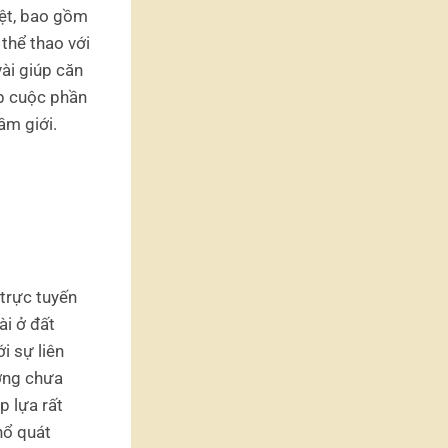
yệt, bao gồm
thể thao với
ài giúp căn
ập cuộc phần
ầm giới.
trực tuyến
ài ở đất
i sự liên
ượng chưa
p lựa rất
hổ quát