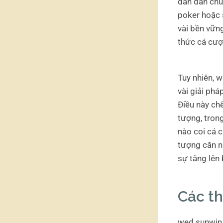
dần dần chu
poker hoặc 
vài bền vững
thức cá cượ
Tuy nhiên, 
vài giải phá
Điều này ch
tượng, tron
nào coi cá 
tượng căn n
sự tăng lên
Các t
wed sunwin 