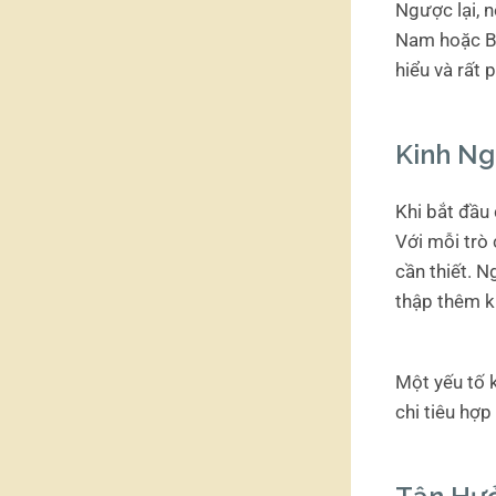
Ngược lại, n
Nam hoặc Bắc
hiểu và rất 
Kinh Ng
Khi bắt đầu 
Với mỗi trò 
cần thiết. N
thập thêm k
Một yếu tố 
chi tiêu hợp