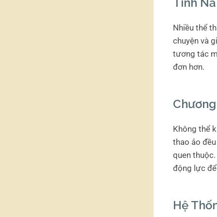
Tính N
Nhiều thể th
chuyện và gi
tương tác m
đơn hơn.
Chương 
Không thể k
thao ảo đều
quen thuộc.
động lực để
Hệ Thố