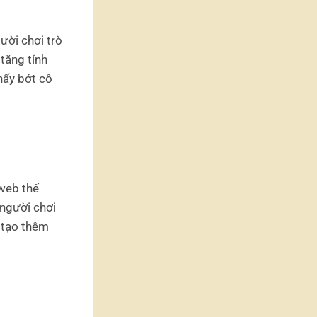
ười chơi trò
 tăng tính
hấy bớt cô
web thể
 người chơi
n tạo thêm