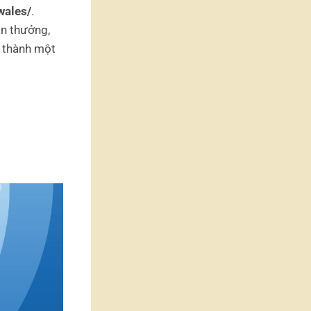
wales/
.
ần thưởng,
ở thành một