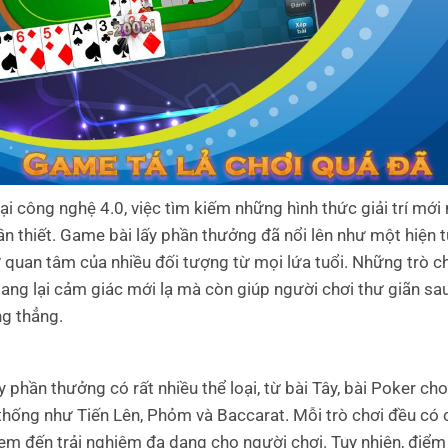
ại công nghệ 4.0, việc tìm kiếm những hình thức giải trí mớ
cần thiết. Game bài lấy phần thưởng đã nổi lên như một hiện 
 quan tâm của nhiều đối tượng từ mọi lứa tuổi. Những trò c
ang lại cảm giác mới lạ mà còn giúp người chơi thư giãn sa
ng thẳng.
 phần thưởng có rất nhiều thể loại, từ bài Tây, bài Poker ch
 thống như Tiến Lên, Phỏm và Baccarat. Mỗi trò chơi đều có 
 đem đến trải nghiệm đa dạng cho người chơi. Tuy nhiên, điể