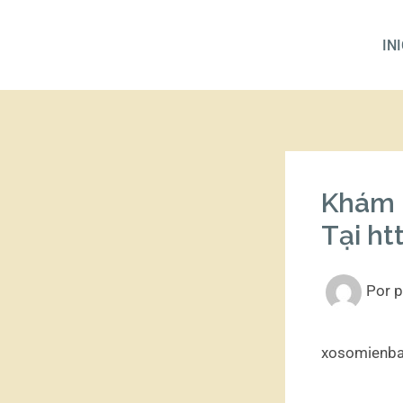
Ir
al
IN
contenido
Khám 
Tại h
Por
p
xosomienba