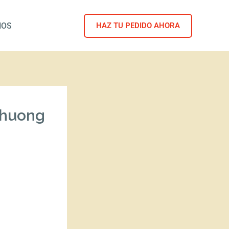
NOS
HAZ TU PEDIDO AHORA
Thuong