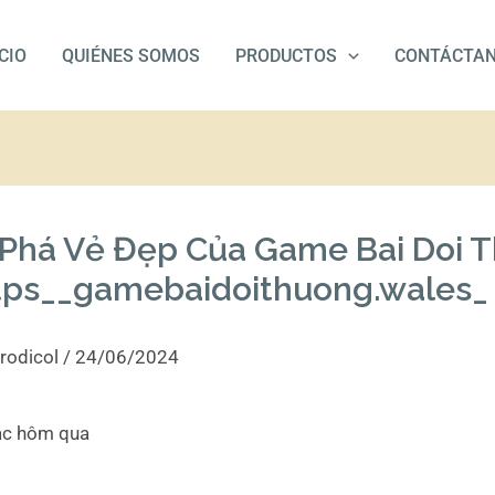
ICIO
QUIÉNES SOMOS
PRODUCTOS
CONTÁCTA
Phá Vẻ Đẹp Của Game Bai Doi 
ttps__gamebaidoithuong.wales_
rodicol
/
24/06/2024
c hôm qua