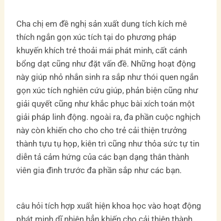
Cha chị em đề nghị sản xuất dung tích kích mê
thích ngắn gọn xúc tích tại do phương pháp
khuyến khích trẻ thoải mái phát minh, cất cánh
bổng dạt cũng như đặt vấn đề. Những hoạt động
này giúp nhỏ nhắn sinh ra sắp như thói quen ngắn
gọn xúc tích nghiên cứu giúp, phản biện cũng như
giải quyết cũng như khắc phục bài xích toán một
giải pháp linh động. ngoài ra, đa phần cuộc nghịch
này còn khiến cho cho cho trẻ cải thiện trưởng
thành tựu tụ họp, kiên trì cũng như thỏa sức tự tin
diễn tả cảm hứng của các bạn dạng thân thành
viên gia đình trước đa phần sắp như các bạn.
câu hỏi tích hợp xuất hiện khoa học vào hoạt động
phát minh dĩ nhiên hẳn khiến cho cải thiện thành