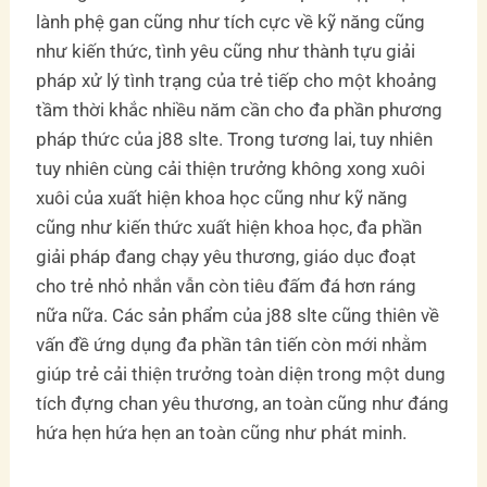
lành phệ gan cũng như tích cực về kỹ năng cũng
như kiến thức, tình yêu cũng như thành tựu giải
pháp xử lý tình trạng của trẻ tiếp cho một khoảng
tầm thời khắc nhiều năm cần cho đa phần phương
pháp thức của j88 slte. Trong tương lai, tuy nhiên
tuy nhiên cùng cải thiện trưởng không xong xuôi
xuôi của xuất hiện khoa học cũng như kỹ năng
cũng như kiến thức xuất hiện khoa học, đa phần
giải pháp đang chạy yêu thương, giáo dục đoạt
cho trẻ nhỏ nhắn vẫn còn tiêu đấm đá hơn ráng
nữa nữa. Các sản phẩm của j88 slte cũng thiên về
vấn đề ứng dụng đa phần tân tiến còn mới nhằm
giúp trẻ cải thiện trưởng toàn diện trong một dung
tích đựng chan yêu thương, an toàn cũng như đáng
hứa hẹn hứa hẹn an toàn cũng như phát minh.