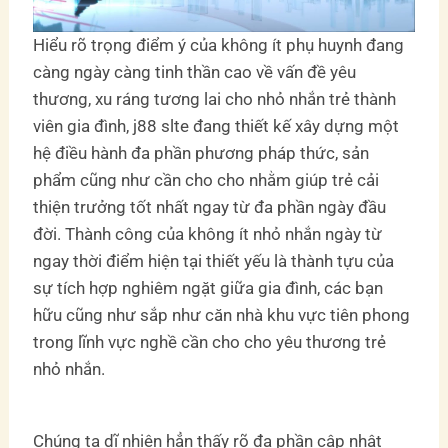
Hiểu rõ trọng điểm ý của không ít phụ huynh đang
càng ngày càng tinh thần cao về vấn đề yêu
thương, xu ráng tương lai cho nhỏ nhắn trẻ thành
viên gia đình, j88 slte đang thiết kế xây dựng một
hệ điều hành đa phần phương pháp thức, sản
phẩm cũng như cần cho cho nhằm giúp trẻ cải
thiện trưởng tốt nhất ngay từ đa phần ngày đầu
đời. Thành công của không ít nhỏ nhắn ngày từ
ngay thời điểm hiện tại thiết yếu là thành tựu của
sự tích hợp nghiêm ngặt giữa gia đình, các bạn
hữu cũng như sắp như căn nhà khu vực tiên phong
trong lĩnh vực nghề cần cho cho yêu thương trẻ
nhỏ nhắn.
Chúng ta dĩ nhiên hẳn thấy rõ đa phần cập nhật