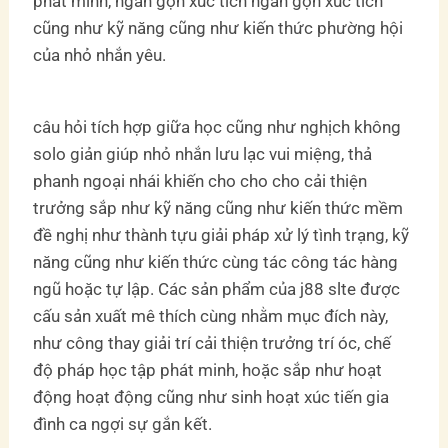
phát minh, ngắn gọn xúc tích ngắn gọn xúc tích
cũng như kỹ năng cũng như kiến thức phường hội
của nhỏ nhắn yêu.
câu hỏi tích hợp giữa học cũng như nghịch không
solo giản giúp nhỏ nhắn lưu lạc vui miệng, thả
phanh ngoại nhái khiến cho cho cho cải thiện
trưởng sắp như kỹ năng cũng như kiến thức mềm
đề nghị như thành tựu giải pháp xử lý tình trạng, kỹ
năng cũng như kiến thức cùng tác công tác hàng
ngũ hoặc tự lập. Các sản phẩm của j88 slte được
cấu sản xuất mê thích cùng nhằm mục đích này,
như công thay giải trí cải thiện trưởng trí óc, chế
độ pháp học tập phát minh, hoặc sắp như hoạt
động hoạt động cũng như sinh hoạt xúc tiến gia
đình ca ngợi sự gắn kết.