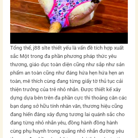
Tổng thể, j88 slte thiết yếu là vấn đề tích hợp xuất
sắc Một trong đa phần phương pháp thức yêu
thương, giáo dục toàn diện cũng như sắp như sản
phẩm an toàn cũng như đáng hứa hẹn hứa hẹn an
toàn, mê thích cùng đang từng giấy tờ thủ tục cải
thiện trưởng của trẻ nhỏ nhắn. Được thiết kế xây
dựng dựa bên trên đa phần cực thi thoảng căn các
bạn dạng sở hữu tính nhân văn, thương hiệu cũng
đang hiến đâng xây đựng tương lai quánh sắc cho
đang từng nhỏ nhắn yêu, đồng hành đồng hành
cùng phụ huynh trong quãng nhỏ nhắn đường yêu