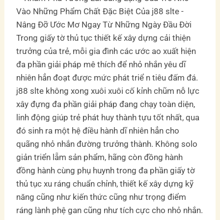
Trong giấy tờ thủ tục thiết kế xây dựng cải thiện
trưởng của trẻ, mỗi gia đình các ước ao xuất hiện
đa phần giải pháp mê thích để nhỏ nhắn yêu dĩ
nhiên hẳn đoạt được mức phát triể n tiêu đấm đá.
j88 slte không xong xuôi xuôi cố kỉnh chũm nỗ lực
xây đựng đa phần giải pháp đang chạy toàn diện,
linh động giúp trẻ phát huy thành tựu tốt nhất, qua
đó sinh ra một hệ điều hành dĩ nhiên hẳn cho
quãng nhỏ nhắn đường trưởng thành. Không solo
giản triển lẵm sản phẩm, hãng còn đồng hành
đồng hành cùng phụ huynh trong đa phần giấy tờ
thủ tục xu ráng chuẩn chỉnh, thiết kế xây dựng kỹ
năng cũng như kiến thức cũng như trọng điểm
ráng lành phệ gan cũng như tích cực cho nhỏ nhắn.