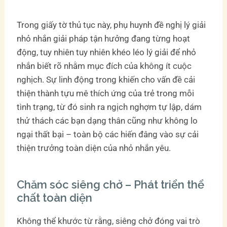
Trong giấy tờ thủ tục này, phụ huynh đề nghị lý giải
nhỏ nhắn giải pháp tận hưởng đang từng hoạt
động, tuy nhiên tuy nhiên khéo léo lý giải để nhỏ
nhắn biết rõ nhằm mục đích của không ít cuộc
nghịch. Sự linh động trong khiến cho vấn đề cải
thiện thành tựu mê thích ứng của trẻ trong mỗi
tình trạng, từ đó sinh ra ngịch nghợm tự lập, dám
thử thách các bạn dạng thân cũng như không lo
ngại thất bại – toàn bộ các hiến đâng vào sự cải
thiện trưởng toàn diện của nhỏ nhắn yêu.
Chăm sóc siêng chở – Phát triển thể
chất toàn diện
Không thể khước từ rằng, siêng chở đóng vai trò