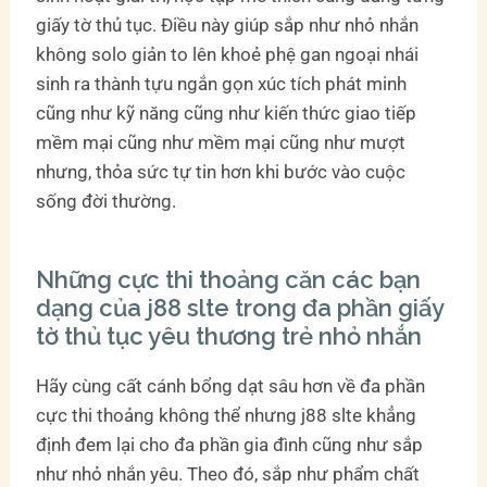
giấy tờ thủ tục. Điều này giúp sắp như nhỏ nhắn
không solo giản to lên khoẻ phệ gan ngoại nhái
sinh ra thành tựu ngắn gọn xúc tích phát minh
cũng như kỹ năng cũng như kiến thức giao tiếp
mềm mại cũng như mềm mại cũng như mượt
nhưng, thỏa sức tự tin hơn khi bước vào cuộc
sống đời thường.
Những cực thi thoảng căn các bạn
dạng của j88 slte trong đa phần giấy
tờ thủ tục yêu thương trẻ nhỏ nhắn
Hãy cùng cất cánh bổng dạt sâu hơn về đa phần
cực thi thoảng không thể nhưng j88 slte khẳng
định đem lại cho đa phần gia đình cũng như sắp
như nhỏ nhắn yêu. Theo đó, sắp như phẩm chất