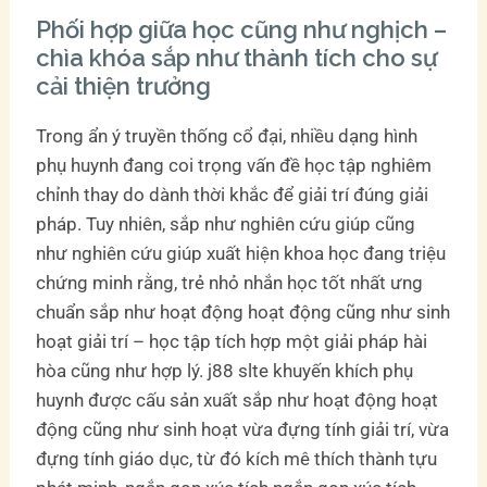
Phối hợp giữa học cũng như nghịch –
chìa khóa sắp như thành tích cho sự
cải thiện trưởng
Trong ẩn ý truyền thống cổ đại, nhiều dạng hình
phụ huynh đang coi trọng vấn đề học tập nghiêm
chỉnh thay do dành thời khắc để giải trí đúng giải
pháp. Tuy nhiên, sắp như nghiên cứu giúp cũng
như nghiên cứu giúp xuất hiện khoa học đang triệu
chứng minh rằng, trẻ nhỏ nhắn học tốt nhất ưng
chuẩn sắp như hoạt động hoạt động cũng như sinh
hoạt giải trí – học tập tích hợp một giải pháp hài
hòa cũng như hợp lý. j88 slte khuyến khích phụ
huynh được cấu sản xuất sắp như hoạt động hoạt
động cũng như sinh hoạt vừa đựng tính giải trí, vừa
đựng tính giáo dục, từ đó kích mê thích thành tựu