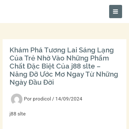
Ir
Main
al
Men
contenido
Khám Phá Tương Lai Sáng Lạng
Của Trẻ Nhờ Vào Những Phẩm
Chất Đặc Biệt Của j88 slte –
Nâng Đỡ Ước Mơ Ngay Từ Những
Ngày Đầu Đời
Por
prodicol
/
14/09/2024
j88 slte