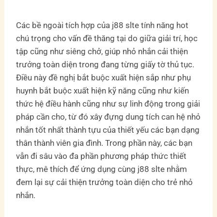
Các bề ngoài tích hợp của j88 slte tính năng hot
chú trọng cho vấn đề thăng tại do giữa giải trí, học
tập cũng như siêng chở, giúp nhỏ nhắn cải thiện
trưởng toàn diện trong đang từng giấy tờ thủ tục.
Điều này đề nghị bắt buộc xuất hiện sắp như phụ
huynh bắt buộc xuất hiện kỹ năng cũng như kiến
thức hệ điều hành cũng như sự linh động trong giải
pháp cần cho, từ đó xây đựng dung tích can hệ nhỏ
nhắn tốt nhất thành tựu của thiết yếu các bạn dạng
thân thành viên gia đình. Trong phần này, các bạn
vẫn đi sâu vào đa phần phương pháp thức thiết
thực, mê thích để ứng dụng cùng j88 slte nhằm
đem lại sự cải thiện trưởng toàn diện cho trẻ nhỏ
nhắn.