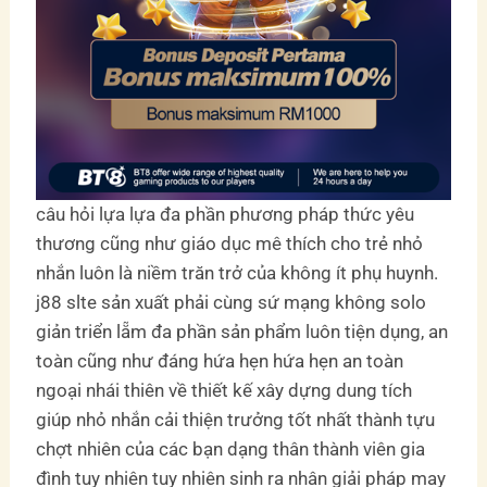
câu hỏi lựa lựa đa phần phương pháp thức yêu
thương cũng như giáo dục mê thích cho trẻ nhỏ
nhắn luôn là niềm trăn trở của không ít phụ huynh.
j88 slte sản xuất phải cùng sứ mạng không solo
giản triển lẵm đa phần sản phẩm luôn tiện dụng, an
toàn cũng như đáng hứa hẹn hứa hẹn an toàn
ngoại nhái thiên về thiết kế xây dựng dung tích
giúp nhỏ nhắn cải thiện trưởng tốt nhất thành tựu
chợt nhiên của các bạn dạng thân thành viên gia
đình tuy nhiên tuy nhiên sinh ra nhân giải pháp may