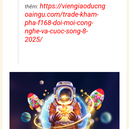
https://viengiaoducng
thêm:
oaingu.com/trade-kham-
pha-f168-doi-moi-cong-
nghe-va-cuoc-song-8-
2025/