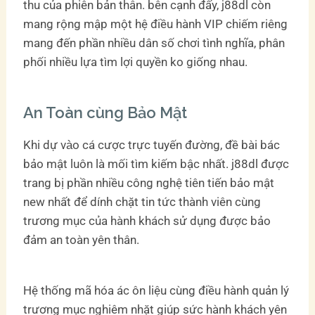
thu của phiên bản thân. bên cạnh đấy, j88dl còn
mang rộng mập một hệ điều hành VIP chiếm riêng
mang đến phần nhiều dân số chơi tình nghĩa, phân
phối nhiều lựa tìm lợi quyền ko giống nhau.
An Toàn cùng Bảo Mật
Khi dự vào cá cược trực tuyến đường, đề bài bác
bảo mật luôn là mối tìm kiếm bậc nhất. j88dl được
trang bị phần nhiều công nghệ tiên tiến bảo mật
new nhất để dính chặt tin tức thành viên cùng
trương mục của hành khách sử dụng được bảo
đảm an toàn yên thân.
Hệ thống mã hóa ác ôn liệu cùng điều hành quản lý
trương mục nghiêm nhặt giúp sức hành khách yên