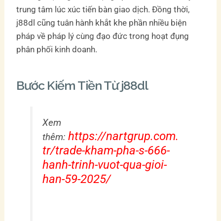
trung tâm lúc xúc tiến bàn giao dịch. Đồng thời,
j88dl cũng tuân hành khắt khe phần nhiều biện
pháp về pháp lý cùng đạo đức trong hoạt đụng
phân phối kinh doanh.
Bước Kiếm Tiền Từ j88dl
Xem
https://nartgrup.com.
thêm:
tr/trade-kham-pha-s-666-
hanh-trinh-vuot-qua-gioi-
han-59-2025/