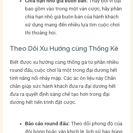
Chia hạn nhỏ giá buôn bán:
Thay bởi vì đặt
bao gồm vào trong một ván cược, hãy phân
chia hạn nhỏ giá buôn bán của hành khách
sử dụng mang đến nhiều lựa tìm cuộc chơi
thi thoảng hoi.
Theo Dõi Xu Hướng cùng Thống Kê
Biết được xu hướng cùng thống gà từ phần nhiều
round đấu, cuộc chơi là một trong đại dương hết
tính năng nổi nhảy mập. Các ác ôn liệu này Chắn
chắn giúp sức hành khách đưa ra đại dương hết
đưa ra quyết định sáng chế tạo hơn trong đại
dương hết tiến trình đặt cược.
Báo cáo round đấu:
Theo dõi phong độ của
đội bóng hoặc vận khích lệ, lịch sử hào hùng