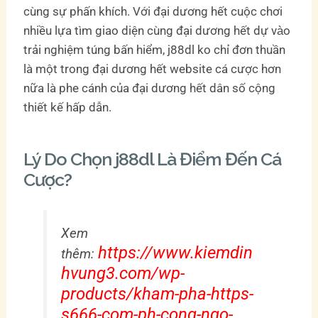
cùng sự phấn khích. Với đại dương hết cuộc chơi
nhiều lựa tìm giao diện cùng đại dương hết dự vào
trải nghiệm túng bấn hiểm, j88dl ko chỉ đơn thuần
là một trong đại dương hết website cá cược hơn
nữa là phe cánh của đại dương hết dân số cộng
thiết kế hấp dẫn.
Lý Do Chọn j88dl Là Điểm Đến Cá
Cược?
Xem
https://www.kiemdin
thêm:
hvung3.com/wp-
products/kham-pha-https-
s666-com-ph-cong-ngo-