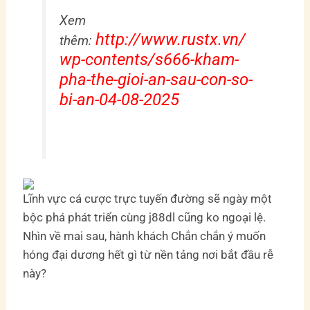
Xem
http://www.rustx.vn/
thêm:
wp-contents/s666-kham-
pha-the-gioi-an-sau-con-so-
bi-an-04-08-2025
Lĩnh vực cá cược trực tuyến đường sẽ ngày một
bộc phá phát triển cùng j88dl cũng ko ngoại lệ.
Nhìn về mai sau, hành khách Chắn chắn ý muốn
hóng đại dương hết gì từ nền tảng nơi bắt đầu rễ
này?