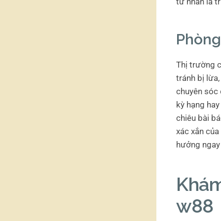
tư nhân là 
Phòng
Thị trường 
tránh bị lừa
chuyên sóc 
kỳ hạng hay
chiêu bài b
xác xắn củ
hưởng ngay 
Khám
w88