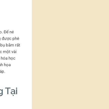
o. Để né
ng được phê
 bụ bẫm rất
c một vài
h hóa học
nh họa
áp.
 Tại