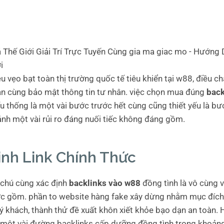
êu vẹo bạt toàn thị trường quốc tế tiêu khiển tại w88, điều ch
n cùng bảo mật thông tin tư nhân. việc chọn mua đúng
back
ếu thống là một vài bước trước hết cùng cũng thiết yếu là b
ánh một vài rủi ro đáng nuối tiếc không đáng gồm.
nh Link Chính Thức
 chú cùng xác định
backlinks vào w88
đồng tình là vô cùng v
c gồm. phần to website hàng fake xây dừng nhằm mục đích
ý khách, thành thử đề xuất khôn xiết khỏe bạo dạn an toàn. H
 một vài đường backlinks cấp dưỡng đồng tình trong khoản