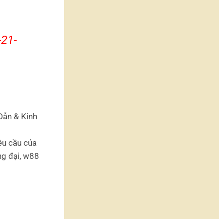
-21-
êu cầu của
ng đại, w88