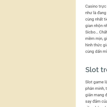
Casino trực
như là đang
cùng nhất t
gian nhộn nh
Sicbo… Chất
mềm mịn, gi
hình thức gi
cùng dấn mi
Slot t
Slot game l
phân minh, 
giản mang đ
say đắm của