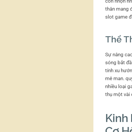
cồn nhộn nh
thân mang đ
slot game đ
Thể Th
Sự nâng cao
sóng bắt đầ
tính xu hướn
mê man. quý
nhiều loại
thụ một vài 
Kinh
Cơ H