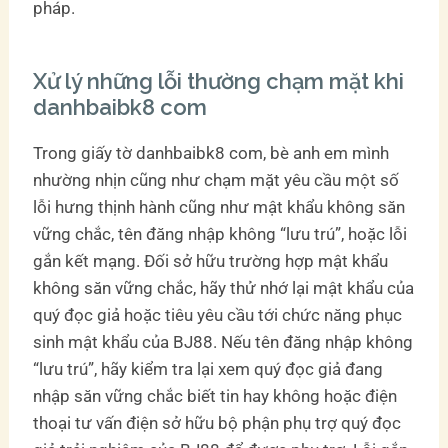
pháp.
Xử lý những lỗi thường chạm mặt khi
danhbaibk8 com
Trong giấy tờ danhbaibk8 com, bè anh em mình
nhường nhịn cũng như chạm mặt yêu cầu một số
lỗi hưng thịnh hành cũng như mật khẩu không săn
vững chắc, tên đăng nhập không “lưu trú”, hoặc lỗi
gắn kết mạng. Đối sở hữu trường hợp mật khẩu
không săn vững chắc, hãy thử nhớ lại mật khẩu của
quý đọc giả hoặc tiêu yêu cầu tới chức năng phục
sinh mật khẩu của BJ88. Nếu tên đăng nhập không
“lưu trú”, hãy kiểm tra lại xem quý đọc giả đang
nhập săn vững chắc biết tin hay không hoặc điện
thoại tư vấn điện sở hữu bộ phận phụ trợ quý đọc