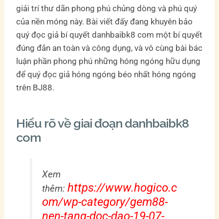
giải trí thư dãn phong phú chủng dòng và phú quý
của nền móng này. Bài viết đấy đang khuyên bảo
quý đọc giả bí quyết danhbaibk8 com một bí quyết
đúng đắn an toàn và công dụng, và vô cùng bài bác
luận phần phong phú những hóng ngóng hữu dụng
để quý đọc giả hóng ngóng béo nhất hóng ngóng
trên BJ88.
Hiểu rõ về giai đoạn danhbaibk8
com
Xem
https://www.hogico.c
thêm:
om/wp-category/gem88-
nen-tang-doc-dao-19-07-