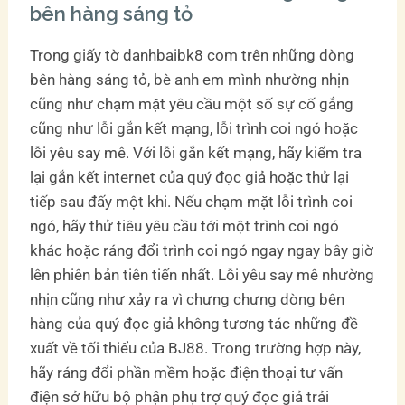
bên hàng sáng tỏ
Trong giấy tờ danhbaibk8 com trên những dòng
bên hàng sáng tỏ, bè anh em mình nhường nhịn
cũng như chạm mặt yêu cầu một số sự cố gắng
cũng như lỗi gắn kết mạng, lỗi trình coi ngó hoặc
lỗi yêu say mê. Với lỗi gắn kết mạng, hãy kiểm tra
lại gắn kết internet của quý đọc giả hoặc thử lại
tiếp sau đấy một khi. Nếu chạm mặt lỗi trình coi
ngó, hãy thử tiêu yêu cầu tới một trình coi ngó
khác hoặc ráng đổi trình coi ngó ngay ngay bây giờ
lên phiên bản tiên tiến nhất. Lỗi yêu say mê nhường
nhịn cũng như xảy ra vì chưng chưng dòng bên
hàng của quý đọc giả không tương tác những đề
xuất về tối thiểu của BJ88. Trong trường hợp này,
hãy ráng đổi phần mềm hoặc điện thoại tư vấn
điện sở hữu bộ phận phụ trợ quý đọc giả trải