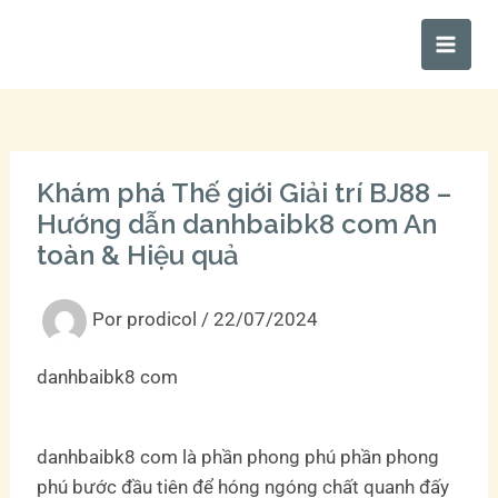
Ir
Main
al
Men
contenido
Khám phá Thế giới Giải trí BJ88 –
Hướng dẫn danhbaibk8 com An
toàn & Hiệu quả
Por
prodicol
/
22/07/2024
danhbaibk8 com
danhbaibk8 com là phần phong phú phần phong
phú bước đầu tiên để hóng ngóng chất quanh đấy