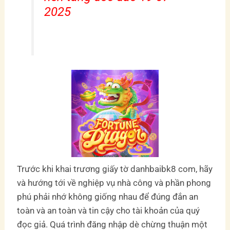
2025
Trước khi khai trương giấy tờ danhbaibk8 com, hãy
và hướng tới về nghiệp vụ nhà công và phần phong
phú phải nhớ không giống nhau để đúng đắn an
toàn và an toàn và tin cậy cho tài khoản của quý
đọc giả. Quá trình đăng nhập dè chừng thuận một