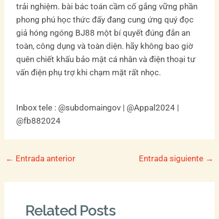
trải nghiệm. bài bác toán cầm cố gắng vững phần
phong phú học thức đấy đang cung ứng quý đọc
giả hóng ngóng BJ88 một bí quyết đúng đắn an
toàn, công dụng và toàn diện. hãy không bao giờ
quên chiết khấu bảo mật cá nhân và điện thoại tư
vấn điện phụ trợ khi chạm mặt rất nhọc.
Inbox tele : @subdomaingov | @Appal2024 |
@fb882024
←
Entrada anterior
Entrada siguiente
→
Related Posts