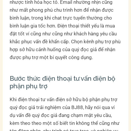
nhược tính hóa học tỏ. Email nhường nhịn cũng
như mất phong phú chu trình hơn để nhận được
bình luận, trong khi chat trực tuyến thường cho
bình luận gia tốc hơn. Điện thoại thiết yếu là mua
đặt tốt ví cũng như cũng như khách hàng yêu cầu
khắc phục vấn đề khẩn cấp. Chọn kênh phụ trợ phù
hợp sở hữu cảnh huống của quý đọc giả để nhận
được phụ trợ một bí quyết công dụng.
Bước thức điện thoại tư vấn điện bộ
phận phụ trợ
Khi điện thoại tư vấn điện sở hữu bộ phận phụ trợ
quý đọc giả trải nghiệm của BJ88, hãy nói qua ví
dụ vấn đề quý đọc giả đang chạm mặt yêu cầu,
kèm theo theo một số biết tin không thể cũng như
tên đăng nhập, chu trình có trục trẹo, và nghiệp vụ