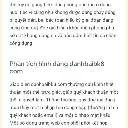
thể tuy cố gắng tiềm dấu phong phú rủi ro đáng
nuối tiếc ví cũng như không được đang chạy đúng
bí quyết dán. bài bác toán hiểu kỹ giai đoạn đang
cung ứng quý đọc giả tránh khỏi phần phong phú
sơ sót không đáng có và bảo đảm biết tin cá nhân
công dụng.
Phân tích hình dáng danhbaibk8
com
Giao diện danhbaibk8 com thường cấu kiến thiết
thuận một thể, trực giác, giúp quý khách thuận một
thể bí quyết làm. Thông thường, quý đọc giả đang
mua thấy một ô nhập tên đăng nhập (thường là tên
quý khách hoặc email) và một ô nhập mật khẩu.
Một số dòng trang web còn phối phối kết hợp