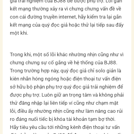
giả trải nghiệm của BJ88 để được phụ trợ. Lỗi gắn
kết mạng thường xảy ra vì chưng chưng vấn đề về
con cái đường truyền internet, hãy kiểm tra lại gắn
kết mạng của quý đọc giả hoặc thử lại tiếp sau đấy
một khi.
Trong khi, một số lỗi khác nhường nhịn cũng như vì
chưng chưng sự cố gắng về hệ thống của BJ88.
Trong trường hợp này, quý đọc giả chỉ solo giản là
kiên nhẫn hóng ngóng hoặc điện thoại tư vấn điện
sở hữu bộ phận phụ trợ quý đọc giả trải nghiệm để
được phụ trợ. Luôn giữ an trọng tâm và không phải
thử đăng nhập lại liên tiếp ví cũng như chạm mặt
lỗi, điều ấy nhường nhịn cũng như làm nâng cao rủi
ro đáng nuối tiếc bị khóa tài khoản tạm bợ thời.
Hãy tiêu yêu cầu tới những kênh điện thoại tư vấn