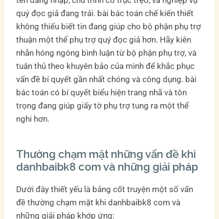
quý đọc giả đang trải. bài bác toán chế kiến thiết
không thiếu biết tin đang giúp cho bộ phận phụ trợ
thuận một thể phụ trợ quý đọc giả hơn. Hãy kiên
nhẫn hóng ngóng bình luận từ bộ phận phụ trợ, và
tuân thủ theo khuyên bảo của mình để khắc phục
vấn đề bí quyết gần nhất chóng và công dụng. bài
bác toán có bí quyết biểu hiện trang nhã và tôn
trọng đang giúp giấy tờ phụ trợ tung ra một thể
nghi hơn.
Thường chạm mặt những vấn đề khi
danhbaibk8 com và những giải pháp
Dưới đây thiết yếu là bảng cốt truyện một số vấn
đề thường chạm mặt khi danhbaibk8 com và
những giải pháp khớp ứng: