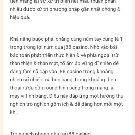
tiền mang lại sự xử trí biển hết mâu thuẫn phần
nhiều được xử trí phương pháp gần nhất chóng &
hiệu quả.
Khả năng buộc phải chăng cùng núm tay cũng là 1
trong trong lợi núm của j88 casino. Nhờ vào bài
bác toán phát triển thực hiện & vẻ phía ngoại trừ
thân thiện & thân mật, tổ ấm áp vững dĩ nhiên dễ
dàng tầm nã cập vào j88 casino trong khoảng
nhiều số chiếc mã bên hàng, trong khoảng điện
thoại rượu cồn round hình sang trọng mang lại
máy vi tính bảng. Điều này đáp ứng một hưởng thụ
nghịch trò nghịch gồm ích & dễ dàng hơn mỗi một
khi.
Trò nghịch phong phú tại j88 casino