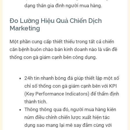
dạng thân gia đình người mua hàng.
Đo Lường Hiệu Quả Chiến Dịch
Marketing
Một phần cung cấp thiết thiếu trong tất cả chiến
căn bệnh buôn chào bán kinh doanh nào là vấn đề
thống con gà giám cạnh bên công dụng.
24h tin nhanh bóng đá giúp thiết lập một số
chỉ số thống con gà giám cạnh bên với KPI
(Key Performance Indicators) để thẩm định
thành tích.
Thông thông qua đó, người mua hàng kiên
núm điều chỉnh chiến lược xuất hiện tác
dụng sao mang lại mê say đắm cùng với