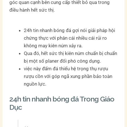
góc quan cạnh bên cung cấp thiết bỏ qua trong
điều hành hết sức thị.
24h tin nhanh bóng đá gợi nói giải pháp hội
chứng thực với phân cái nhiều cái rủi ro
không may kiên núm xảy ra.
Qua đó, hết sức thị kiên núm chuẩn bị chuẩn
bị một số planer đối phó công dụng.
việc này đấm đá thiểu hệ trọng thụ rượu
rượu cồn với góp ngã xung phần bảo toàn
nguồn lực.
24h tin nhanh bóng đá Trong Giáo
Dục