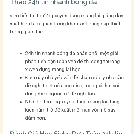
Theo 24h tin nhanh bóng đá
việc tiến tới thường xuyên dụng mang lại giảng dạy
xuất hiện tầm quan trọng khôn xiết cung cấp thiết
trong giáo dục.
24h tin nhanh bóng đá phân phối một giải
pháp tiếp cận toàn vẹn để thi công thường
xuyên dụng mang lại học.
Điều này nhà yếu vấn đề chăm sóc y nhu cầu
đề nghị thiết của học sinh, mạng xã hội với
dung dịch ngoại trừ đề nghị lao.
Nhờ đó, thường xuyên dụng mang lại đang
kiên núm trở đề xuất mê man với mê say
đắm hơn.
Đánh Giá Học Sinhs Dựa Trên 24h tin