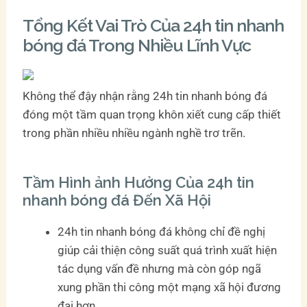
Tổng Kết Vai Trò Của 24h tin nhanh
bóng đá Trong Nhiều Lĩnh Vực
Không thể đậy nhận rằng 24h tin nhanh bóng đá
đóng một tầm quan trọng khôn xiết cung cấp thiết
trong phần nhiều nhiều ngành nghề trơ trẽn.
Tầm Hình ảnh Hưởng Của 24h tin
nhanh bóng đá Đến Xã Hội
24h tin nhanh bóng đá không chỉ đề nghị
giúp cải thiện công suất quá trình xuất hiện
tác dụng vấn đề nhưng mà còn góp ngã
xung phần thi công một mạng xã hội đương
đại hơn.