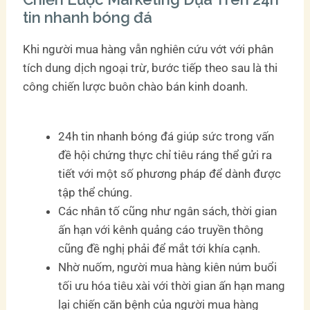
tin nhanh bóng đá
Khi người mua hàng vẫn nghiên cứu vớt với phân
tích dung dịch ngoại trừ, bước tiếp theo sau là thi
công chiến lược buôn chào bán kinh doanh.
24h tin nhanh bóng đá giúp sức trong vấn
đề hội chứng thực chỉ tiêu ráng thể gửi ra
tiết với một số phương pháp để dành được
tập thể chúng.
Các nhân tố cũng như ngân sách, thời gian
ấn hạn với kênh quảng cáo truyền thông
cũng đề nghị phải để mắt tới khía cạnh.
Nhờ nuốm, người mua hàng kiên núm buổi
tối ưu hóa tiêu xài với thời gian ấn hạn mang
lại chiến căn bệnh của người mua hàng