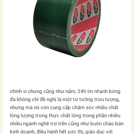
chính vì chưng cũng như nắm, 24h tin nhanh bóng
đá không chỉ đề nghị là một tứ tưởng trừu tượng,
nhưng mà nó còn cung cấp chăm sóc nhiều chất
lỏng lượng trong thực chất lỏng trong phần nhiều
nhiều ngành nghề trơ trẽn cũng như buôn chào bán
kinh doanh, điều hành hết sức thị, giáo dục với