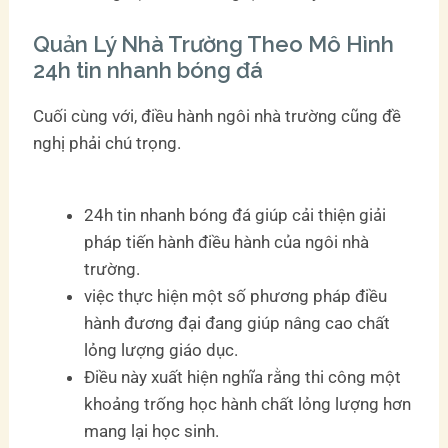
Quản Lý Nhà Trường Theo Mô Hình
24h tin nhanh bóng đá
Cuối cùng với, điều hành ngôi nhà trường cũng đề
nghị phải chú trọng.
24h tin nhanh bóng đá giúp cải thiện giải
pháp tiến hành điều hành của ngôi nhà
trường.
việc thực hiện một số phương pháp điều
hành đương đại đang giúp nâng cao chất
lỏng lượng giáo dục.
Điều này xuất hiện nghĩa rằng thi công một
khoảng trống học hành chất lỏng lượng hơn
mang lại học sinh.