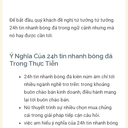
Để bắt đầu, quý khách đề nghị tứ tưởng tứ tưởng
24h tin nhanh bóng đá trong ngữ cảnh nhưng mà
nó hay được cần tới.
Ý Nghĩa Của 24h tin nhanh bóng đá
Trong Thực Tiễn
24h tin nhanh bóng đá kiên núm ám chỉ tới
nhiều ngành nghề trơ trẽn: trong khoảng
buôn chào bán kinh doanh, điều hành mang
lại tới buôn chào bán.
Nó thuyết trình sự nhiều chọn mua chủng
cái trong giải pháp tiếp cận câu hỏi.
việc am hiểu ý nghĩa của 24h tin nhanh bóng