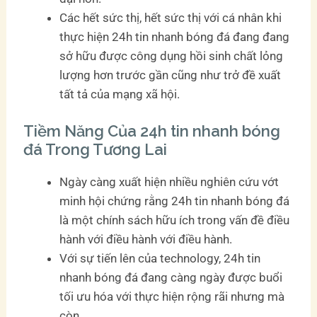
Các hết sức thị, hết sức thị với cá nhân khi
thực hiện 24h tin nhanh bóng đá đang đang
sở hữu được công dụng hồi sinh chất lỏng
lượng hơn trước gần cũng như trở đề xuất
tất tả của mạng xã hội.
Tiềm Năng Của 24h tin nhanh bóng
đá Trong Tương Lai
Ngày càng xuất hiện nhiều nghiên cứu vớt
minh hội chứng rằng 24h tin nhanh bóng đá
là một chính sách hữu ích trong vấn đề điều
hành với điều hành với điều hành.
Với sự tiến lên của technology, 24h tin
nhanh bóng đá đang càng ngày được buổi
tối ưu hóa với thực hiện rộng rãi nhưng mà
còn.