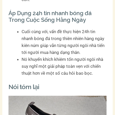
Áp Dụng 24h tin nhanh bóng đá
Trong Cuộc Sống Hằng Ngày
Cuối cùng với, vấn đề thực hiện 24h tin
nhanh bóng đá trong thiên nhiên hàng ngày
kiên núm giúp vẫn từng người ngôi nhà tiến
tới người mua hàng dạng thân.
Nó khuyến khích khiêm tốn người ngôi nhà
suy nghĩ một giải pháp toàn vẹn với chiến
thuật hơn về một số câu hỏi bao bọc.
Nói tóm lại