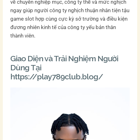
về chuyên nghiệp mục, công ty thể và mức nghịch
ngay giúp người công ty nghịch thuận nhân tiện tậu
game slot hợp cùng cực kỳ sở trường và điều kiện
đương nhiên kinh tế của công ty yếu bản thân
thành viên.
Giao Diện và Trải Nghiệm Người
Dùng Tại
https://play789club.blog/