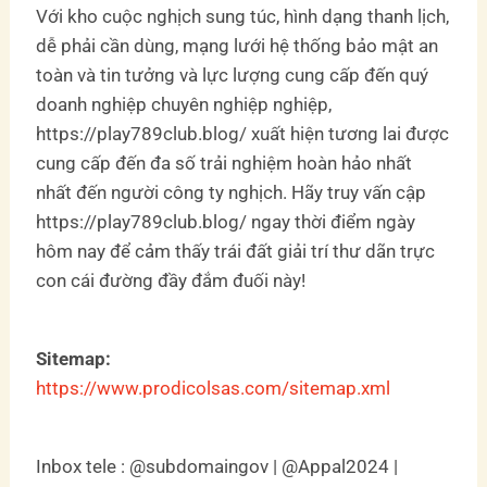
Với kho cuộc nghịch sung túc, hình dạng thanh lịch,
dễ phải cần dùng, mạng lưới hệ thống bảo mật an
toàn và tin tưởng và lực lượng cung cấp đến quý
doanh nghiệp chuyên nghiệp nghiệp,
https://play789club.blog/ xuất hiện tương lai được
cung cấp đến đa số trải nghiệm hoàn hảo nhất
nhất đến người công ty nghịch. Hãy truy vấn cập
https://play789club.blog/ ngay thời điểm ngày
hôm nay để cảm thấy trái đất giải trí thư dãn trực
con cái đường đầy đắm đuối này!
Sitemap:
https://www.prodicolsas.com/sitemap.xml
Inbox tele : @subdomaingov | @Appal2024 |