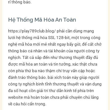
rỉ thông báo.
Hệ Thống Mã Hóa An Toàn
https://play789club.blog/ phải cần dùng mạng
lưới hệ thống mã hóa SSL 128-bit, một trong công
nghệ mã hóa mới mẻ nhất ngay bấy giờ, để cất chở
thông báo cá nhân và tài khoản của người công ty
nghịch. Tất cả sắp đến như thương thuyết đầy đủ
được mã hóa an toàn và tin tưởng, xác thật chưa
còn phía thứ ba nào thậm chí truy vấn cập hoặc
đánh tráo thông báo. bài xích toán này giúp người
công ty nghịch bình tĩnh thương thuyết và vận dụng
đa số hoạt cồn giải trí thư dãn kinh tế phía trên
website mà hoàn toàn chưa phải chuyên chú lắng
về câu hỏi cẩn trọng.