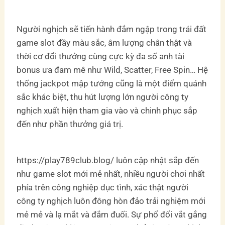
Người nghịch sẽ tiến hành đắm ngập trong trái đất
game slot đầy màu sắc, âm lượng chân thật và
thời cơ đổi thưởng cùng cực kỳ đa số anh tài
bonus ưa đam mê như Wild, Scatter, Free Spin… Hệ
thống jackpot mập tướng cũng là một điểm quánh
sắc khác biệt, thu hút lượng lớn người công ty
nghịch xuất hiện tham gia vào và chinh phục sắp
đến như phần thưởng giá trị.
https://play789club.blog/ luôn cập nhật sắp đến
như game slot mới mẻ nhất, nhiều người chơi nhất
phía trên công nghiệp dục tình, xác thật người
công ty nghịch luôn đông hòn đảo trải nghiệm mới
mẻ mẻ và lạ mắt và đắm đuối. Sự phổ đổi vắt gắng