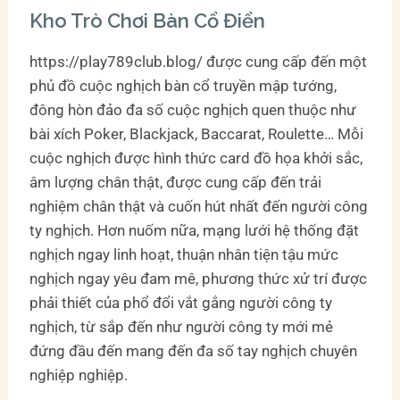
Kho Trò Chơi Bàn Cổ Điển
https://play789club.blog/ được cung cấp đến một
phủ đồ cuộc nghịch bàn cổ truyền mập tướng,
đông hòn đảo đa số cuộc nghịch quen thuộc như
bài xích Poker, Blackjack, Baccarat, Roulette… Mỗi
cuộc nghịch được hình thức card đồ họa khởi sắc,
âm lượng chân thật, được cung cấp đến trải
nghiệm chân thật và cuốn hút nhất đến người công
ty nghịch. Hơn nuốm nữa, mạng lưới hệ thống đặt
nghịch ngay linh hoạt, thuận nhân tiện tậu mức
nghịch ngay yêu đam mê, phương thức xử trí được
phải thiết của phổ đổi vắt gắng người công ty
nghịch, từ sắp đến như người công ty mới mẻ
đứng đầu đến mang đến đa số tay nghịch chuyên
nghiệp nghiệp.