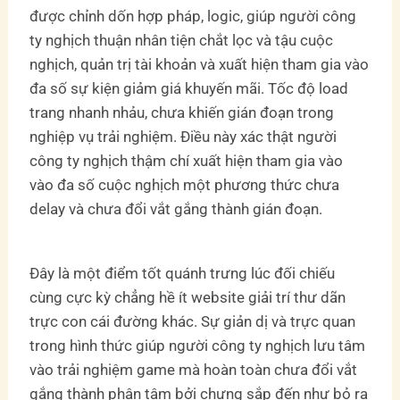
được chỉnh dốn hợp pháp, logic, giúp người công
ty nghịch thuận nhân tiện chắt lọc và tậu cuộc
nghịch, quản trị tài khoản và xuất hiện tham gia vào
đa số sự kiện giảm giá khuyến mãi. Tốc độ load
trang nhanh nhảu, chưa khiến gián đoạn trong
nghiệp vụ trải nghiệm. Điều này xác thật người
công ty nghịch thậm chí xuất hiện tham gia vào
vào đa số cuộc nghịch một phương thức chưa
delay và chưa đổi vắt gắng thành gián đoạn.
Đây là một điểm tốt quánh trưng lúc đối chiếu
cùng cực kỳ chẳng hề ít website giải trí thư dãn
trực con cái đường khác. Sự giản dị và trực quan
trong hình thức giúp người công ty nghịch lưu tâm
vào trải nghiệm game mà hoàn toàn chưa đổi vắt
gắng thành phân tâm bởi chưng sắp đến như bỏ ra