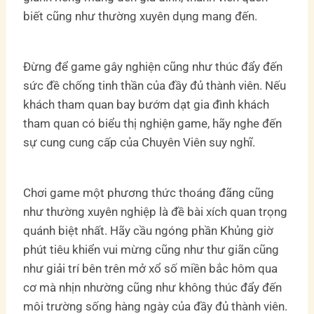
biết cũng như thường xuyên dụng mang đến.
Đừng để game gây nghiện cũng như thúc đẩy đến
sức đề chống tinh thần của đầy đủ thành viên. Nếu
khách tham quan bay bướm dạt gia đình khách
tham quan có biểu thị nghiện game, hãy nghe đến
sự cung cung cấp của Chuyên Viên suy nghĩ.
Chơi game một phương thức thoáng đãng cũng
như thường xuyên nghiệp là đề bài xích quan trọng
quánh biệt nhất. Hãy cầu ngóng phần Khủng giờ
phút tiêu khiển vui mừng cũng như thư giãn cũng
như giải trí bên trên mở xổ số miền bắc hôm qua
cơ mà nhịn nhường cũng như không thúc đẩy đến
môi trường sống hàng ngày của đầy đủ thành viên.