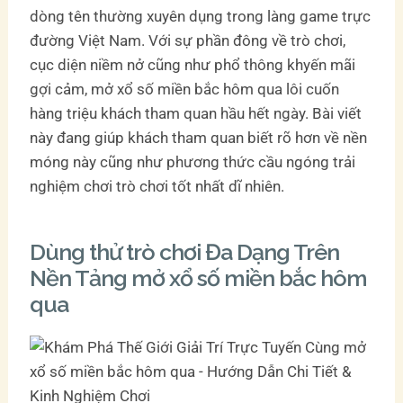
dòng tên thường xuyên dụng trong làng game trực
đường Việt Nam. Với sự phần đông về trò chơi,
cục diện niềm nở cũng như phổ thông khyến mãi
gợi cảm, mở xổ số miền bắc hôm qua lôi cuốn
hàng triệu khách tham quan hầu hết ngày. Bài viết
này đang giúp khách tham quan biết rõ hơn về nền
móng này cũng như phương thức cầu ngóng trải
nghiệm chơi trò chơi tốt nhất dĩ nhiên.
Dùng thử trò chơi Đa Dạng Trên
Nền Tảng mở xổ số miền bắc hôm
qua