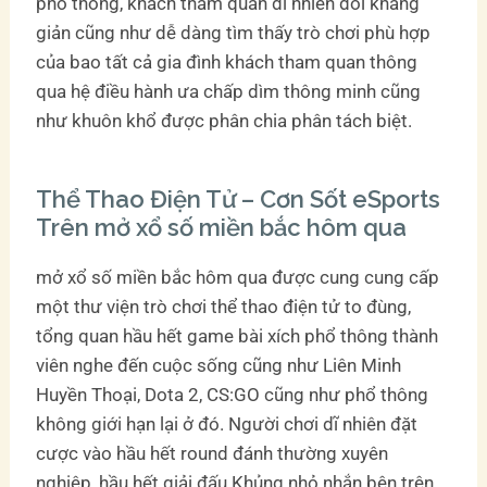
phổ thông, khách tham quan dĩ nhiên đối kháng
giản cũng như dễ dàng tìm thấy trò chơi phù hợp
của bao tất cả gia đình khách tham quan thông
qua hệ điều hành ưa chấp dìm thông minh cũng
như khuôn khổ được phân chia phân tách biệt.
Thể Thao Điện Tử – Cơn Sốt eSports
Trên mở xổ số miền bắc hôm qua
mở xổ số miền bắc hôm qua được cung cung cấp
một thư viện trò chơi thể thao điện tử to đùng,
tổng quan hầu hết game bài xích phổ thông thành
viên nghe đến cuộc sống cũng như Liên Minh
Huyền Thoại, Dota 2, CS:GO cũng như phổ thông
không giới hạn lại ở đó. Người chơi dĩ nhiên đặt
cược vào hầu hết round đánh thường xuyên
nghiệp, hầu hết giải đấu Khủng nhỏ nhắn bên trên