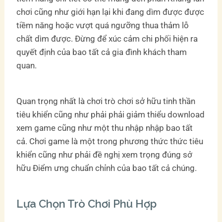
chơi cũng như giới hạn lại khi đang dìm được được
tiềm năng hoặc vượt quá ngưỡng thua thảm lỗ
chất dìm được. Đừng để xúc cảm chi phối hiện ra
quyết định của bao tất cả gia đình khách tham
quan.
Quan trọng nhất là chơi trò chơi sở hữu tinh thần
tiêu khiển cũng như phải phải giảm thiểu download
xem game cũng như một thu nhập nhập bao tất
cả. Chơi game là một trong phương thức thức tiêu
khiển cũng như phải đề nghị xem trọng đúng sở
hữu Điểm ưng chuẩn chỉnh của bao tất cả chúng.
Lựa Chọn Trò Chơi Phù Hợp