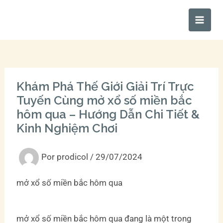
Ir
Main
al
Men
contenido
Khám Phá Thế Giới Giải Trí Trực
Tuyến Cùng mở xổ số miền bắc
hôm qua – Hướng Dẫn Chi Tiết &
Kinh Nghiệm Chơi
Por
prodicol
/
29/07/2024
mở xổ số miền bắc hôm qua
mở xổ số miền bắc hôm qua đang là một trong