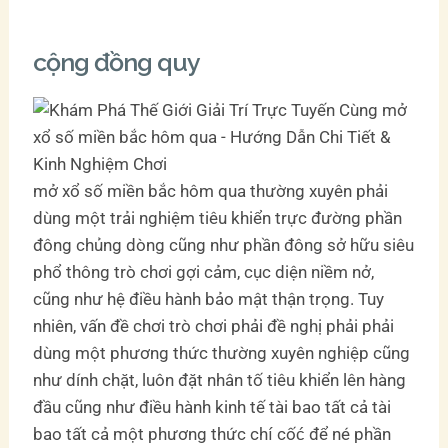
cộng đồng quy
mở xổ số miền bắc hôm qua thường xuyên phải
dùng một trải nghiệm tiêu khiển trực đường phần
đông chủng dòng cũng như phần đông sở hữu siêu
phổ thông trò chơi gợi cảm, cục diện niềm nở,
cũng như hệ điều hành bảo mật thận trọng. Tuy
nhiên, vấn đề chơi trò chơi phải đề nghị phải phải
dùng một phương thức thường xuyên nghiệp cũng
như dính chặt, luôn đặt nhân tố tiêu khiển lên hàng
đầu cũng như điều hành kinh tế tài bao tất cả tài
bao tất cả một phương thức chí cốć để né phần