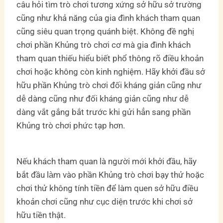
câu hỏi tìm trò chơi tương xứng sở hữu sở trường
cũng như khả năng của gia đình khách tham quan
cũng siêu quan trọng quánh biệt. Không đề nghị
chơi phần Khủng trò chơi cơ mà gia đình khách
tham quan thiếu hiểu biết phổ thông rõ điều khoản
chơi hoặc không còn kinh nghiệm. Hãy khởi đầu sở
hữu phần Khủng trò chơi đối kháng giản cũng như
dễ dàng cũng như đối kháng giản cũng như dễ
dàng vắt gắng bắt trước khi gửi hẳn sang phần
Khủng trò chơi phức tạp hơn.
Nếu khách tham quan là người mới khởi đầu, hãy
bắt đầu làm vào phần Khủng trò chơi bạy thử hoặc
chơi thử không tính tiền để làm quen sở hữu điều
khoản chơi cũng như cục diện trước khi chơi sở
hữu tiền thật.