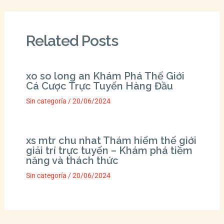
Related Posts
xo so long an Khám Phá Thế Giới
Cá Cược Trực Tuyến Hàng Đầu
Sin categoría
/
20/06/2024
xs mtr chu nhat Thám hiểm thế giới
giải trí trực tuyến – Khám phá tiềm
năng và thách thức
Sin categoría
/
20/06/2024