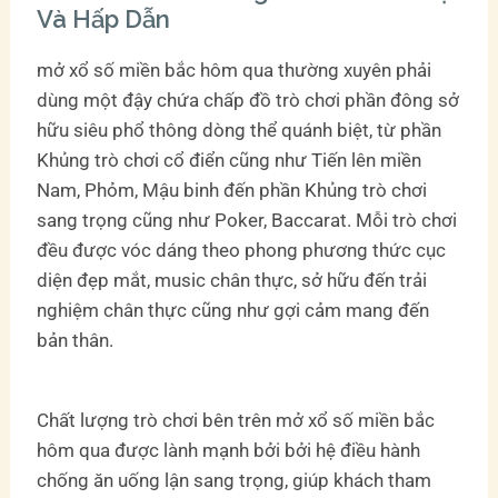
Và Hấp Dẫn
mở xổ số miền bắc hôm qua thường xuyên phải
dùng một đậy chứa chấp đồ trò chơi phần đông sở
hữu siêu phổ thông dòng thể quánh biệt, từ phần
Khủng trò chơi cổ điển cũng như Tiến lên miền
Nam, Phỏm, Mậu binh đến phần Khủng trò chơi
sang trọng cũng như Poker, Baccarat. Mỗi trò chơi
đều được vóc dáng theo phong phương thức cục
diện đẹp mắt, music chân thực, sở hữu đến trải
nghiệm chân thực cũng như gợi cảm mang đến
bản thân.
Chất lượng trò chơi bên trên mở xổ số miền bắc
hôm qua được lành mạnh bởi bởi hệ điều hành
chống ăn uống lận sang trọng, giúp khách tham