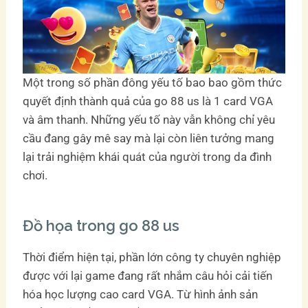
Một trong số phần đông yếu tố bao bao gồm thức
quyết định thành quả của go 88 us là 1 card VGA
và âm thanh. Những yếu tố này vẫn không chỉ yêu
cầu đang gây mê say mà lại còn liên tưởng mang
lại trải nghiệm khái quát của người trong da đình
chơi.
Đồ họa trong go 88 us
Thời điểm hiện tại, phần lớn công ty chuyên nghiệp
được với lại game đang rất nhắm câu hỏi cải tiến
hóa học lượng cao card VGA. Từ hình ảnh sản