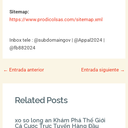
Sitemap:
https://www.prodicolsas.com/sitemap.xml
Inbox tele : @subdomaingov | @Appal2024 |
@fb882024
←
Entrada anterior
Entrada siguiente
→
Related Posts
xo so long an Khám Phá Thế Giới
Cá Cược Trực Tuyến Hàng Đầu