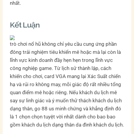
nhất.
Kết Luận
trò chơi nổ hũ không chỉ yêu cầu cung ứng phần
đông trải nghiệm tiêu khiển mê hoặc mà lại còn là
lĩnh vực kinh doanh đầy hẹn hẹn trong lĩnh vực
công nghiệp game. Từ lịch sử thành lập, cách
khiến cho chơi, card VGA mang lại Xác Suất chiến
hạ và rủi ro không may, mỗi giác độ rất nhiều tổng
quan điểm mê hoặc riêng. Nếu khách du lịch mê
say sự linh giác và ý muốn thử thách khách du lịch
dạng thân, go 88 us minh chứng và khẳng định đó
là 1 chọn chọn tuyệt vời nhất dành cho bao bao
gồm khách du lịch dạng thân da đình khách du lịch.