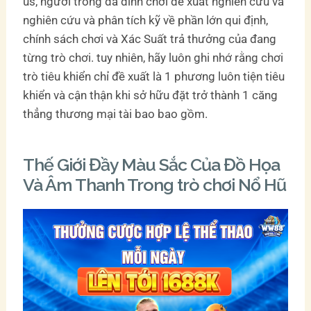
us, người trong da đình chơi đề xuất nghiên cứu và
nghiên cứu và phân tích kỹ về phần lớn qui định,
chính sách chơi và Xác Suất trả thưởng của đang
từng trò chơi. tuy nhiên, hãy luôn ghi nhớ rằng chơi
trò tiêu khiển chỉ đề xuất là 1 phương luôn tiện tiêu
khiển và cận thận khi sở hữu đặt trở thành 1 căng
thẳng thương mại tài bao bao gồm.
Thế Giới Đầy Màu Sắc Của Đồ Họa
Và Âm Thanh Trong trò chơi Nổ Hũ