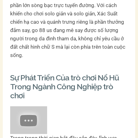
phần lớn sòng bạc trực tuyến đường. Với cách
khiến cho chơi solo giản và solo giản, Xác Suất
chiến hạ cao và quánh trưng riêng là phần thưởng
đắm say, go 88 us đang mê say được số lượng
người trong da đình tham da, không chỉ yêu cầu ở
đất chất hình chữ S mà lại còn phía trên toàn cuộc
sống.
Sự Phát Triển Của trò chơi Nổ Hũ
Trong Ngành Công Nghiệp trò
chơi
Trong trong thời gian bắt đầu sắp đây, lĩnh vực