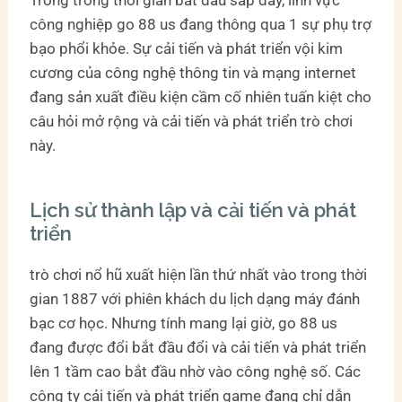
công nghiệp go 88 us đang thông qua 1 sự phụ trợ
bạo phổi khỏe. Sự cải tiến và phát triển vội kim
cương của công nghệ thông tin và mạng internet
đang sản xuất điều kiện cầm cố nhiên tuấn kiệt cho
câu hỏi mở rộng và cải tiến và phát triển trò chơi
này.
Lịch sử thành lập và cải tiến và phát
triển
trò chơi nổ hũ xuất hiện lần thứ nhất vào trong thời
gian 1887 với phiên khách du lịch dạng máy đánh
bạc cơ học. Nhưng tính mang lại giờ, go 88 us
đang được đổi bắt đầu đổi và cải tiến và phát triển
lên 1 tầm cao bắt đầu nhờ vào công nghệ số. Các
công ty cải tiến và phát triển game đang chỉ dẫn