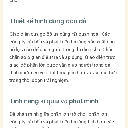
chơi.
Thiết kế hình dáng đon đả
Giao diện của go 88 us cũng rất quan hoài. Các
công ty cải tiến và phát triển thường sản xuất như
nỗ lực nào để cho người trong da đình chơi Chắn
chắn solo giản điều tra và áp dụng. Giao diện trực
giác, dễ phần lớn bước vẫn giúp người trong da
đình chơi xiêu vẹo dạt thoả phù hợp và vui mắt hơn
trong thời đoạn trải nghiệm.
Tính năng kì quái và phát minh
Để phân minh giữa phần lớn trò chơi, phần lớn
công ty cải tiến và phát triển thường tích hợp các