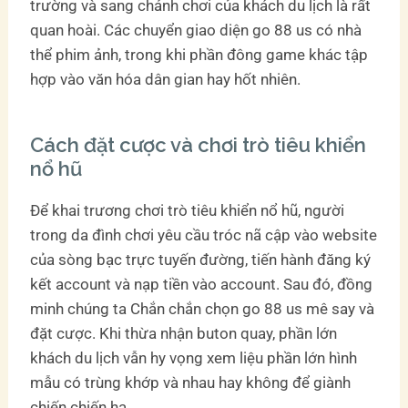
trường và sang chảnh chơi của khách du lịch là rất
quan hoài. Các chuyển giao diện go 88 us có nhà
thể phim ảnh, trong khi phần đông game khác tập
hợp vào văn hóa dân gian hay hốt nhiên.
Cách đặt cược và chơi trò tiêu khiển
nổ hũ
Để khai trương chơi trò tiêu khiển nổ hũ, người
trong da đình chơi yêu cầu tróc nã cập vào website
của sòng bạc trực tuyến đường, tiến hành đăng ký
kết account và nạp tiền vào account. Sau đó, đồng
minh chúng ta Chắn chắn chọn go 88 us mê say và
đặt cược. Khi thừa nhận buton quay, phần lớn
khách du lịch vẫn hy vọng xem liệu phần lớn hình
mẫu có trùng khớp và nhau hay không để giành
chiến chiến hạ.