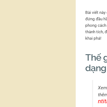
Bài viết nà
đứng đầu hầu
phong cách 
thành tích, 
khai phá!
Thế g
dạng
Xe
thê
nti