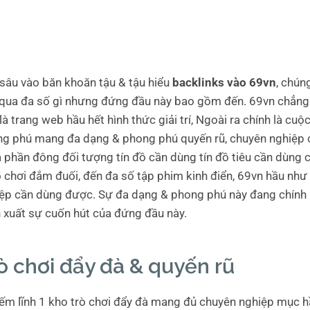
 sâu vào băn khoăn tậu & tậu hiểu
backlinks vào 69vn
, chún
qua đa số gì nhưng đứng đầu này bao gồm đến. 69vn chẳng
là trang web hầu hết hình thức giải trí, Ngoài ra chính là cu
g phú mang đa dạng & phong phú quyến rũ, chuyên nghiệp c
 phần đông đối tượng tín đồ cần dùng tín đồ tiêu cần dùng c
 chơi đắm đuối, đến đa số tập phim kinh điển, 69vn hầu như 
ệp cần dùng được. Sự đa dạng & phong phú này đang chính 
n xuất sự cuốn hút của đứng đầu này.
ò chơi đẩy đà & quyến rũ
iếm lĩnh 1 kho trò chơi đẩy đà mang đủ chuyên nghiệp mục hầ