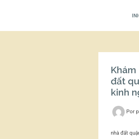
Ir
al
IN
contenido
Khám p
đất qu
kinh 
Por
p
nhà đất quận