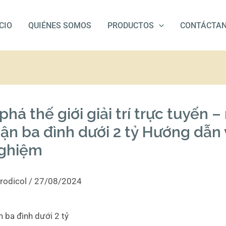
ICIO
QUIÉNES SOMOS
PRODUCTOS
CONTÁCTA
há thế giới giải trí trực tuyến –
ận ba đình dưới 2 tỷ Hướng dẫn 
nghiệm
rodicol
/
27/08/2024
 ba đình dưới 2 tỷ