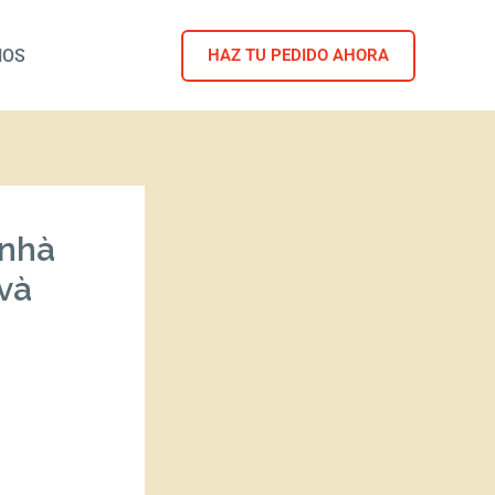
NOS
HAZ TU PEDIDO AHORA
 nhà
và