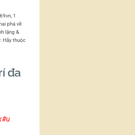
69vn, 1
hai phá về
nh lặng &
y. Hãy thuộc
rí đa
x#u