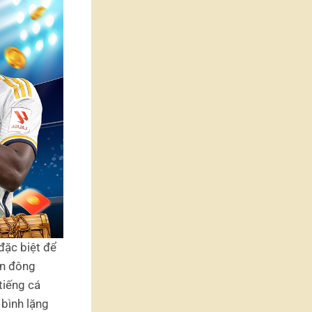
 đặc biệt để
ần đông
tiếng cá
 bình lặng