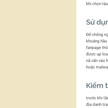
khi chọn tậu
Sử dụ
Để chống ng
khoảng hầu 
fanpage thỏ
được up loa
nã vấn vào h
hoặc malware
Kiểm t
trước khi t
địa danh tr