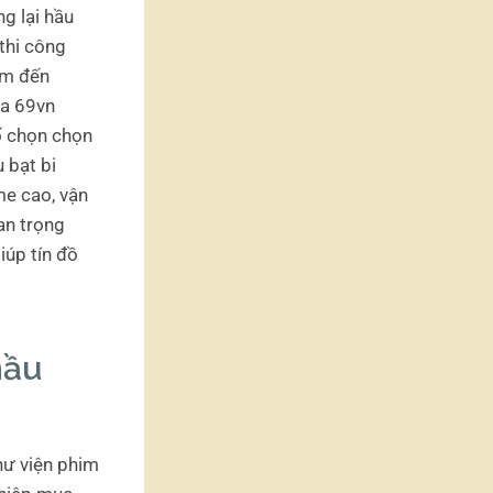
g lại hầu
thi công
ồm đến
ủa 69vn
ố chọn chọn
 bạt bi
me cao, vận
an trọng
iúp tín đồ
hầu
hư viện phim