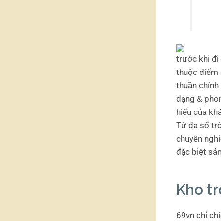
trước khi đi
thuộc điểm 
thuần chính 
dạng & phon
hiếu của khá
Từ đa số trò
chuyên nghi
đặc biệt sả
Kho tr
69vn chỉ ch