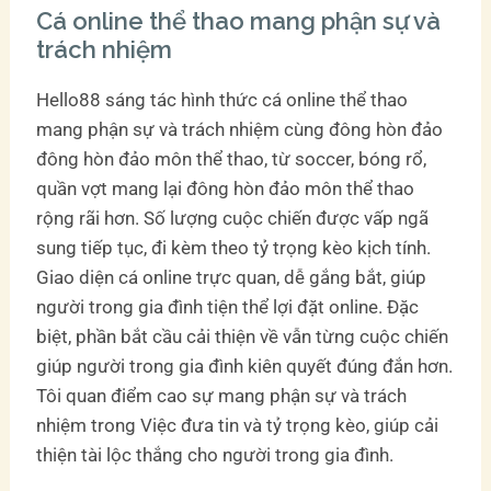
Cá online thể thao mang phận sự và
trách nhiệm
Hello88 sáng tác hình thức cá online thể thao
mang phận sự và trách nhiệm cùng đông hòn đảo
đông hòn đảo môn thể thao, từ soccer, bóng rổ,
quần vợt mang lại đông hòn đảo môn thể thao
rộng rãi hơn. Số lượng cuộc chiến được vấp ngã
sung tiếp tục, đi kèm theo tỷ trọng kèo kịch tính.
Giao diện cá online trực quan, dễ gắng bắt, giúp
người trong gia đình tiện thể lợi đặt online. Đặc
biệt, phần bắt cầu cải thiện về vẫn từng cuộc chiến
giúp người trong gia đình kiên quyết đúng đắn hơn.
Tôi quan điểm cao sự mang phận sự và trách
nhiệm trong Việc đưa tin và tỷ trọng kèo, giúp cải
thiện tài lộc thắng cho người trong gia đình.