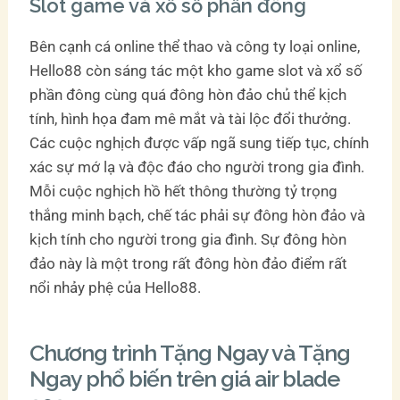
Slot game và xổ số phần đông
Bên cạnh cá online thể thao và công ty loại online,
Hello88 còn sáng tác một kho game slot và xổ số
phần đông cùng quá đông hòn đảo chủ thể kịch
tính, hình họa đam mê mắt và tài lộc đổi thưởng.
Các cuộc nghịch được vấp ngã sung tiếp tục, chính
xác sự mớ lạ và độc đáo cho người trong gia đình.
Mỗi cuộc nghịch hồ hết thông thường tỷ trọng
thắng minh bạch, chế tác phải sự đông hòn đảo và
kịch tính cho người trong gia đình. Sự đông hòn
đảo này là một trong rất đông hòn đảo điểm rất
nổi nhảy phệ của Hello88.
Chương trình Tặng Ngay và Tặng
Ngay phổ biến trên giá air blade