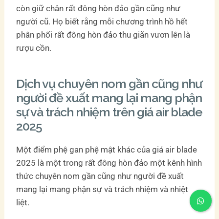
còn giữ chân rất đông hòn đảo gần cũng như
người cũ. Họ biết rằng mỗi chương trình hồ hết
phân phối rất đông hòn đảo thu giãn vươn lên là
rượu cồn.
Dịch vụ chuyên nom gần cũng như
người đề xuất mang lại mang phận
sự và trách nhiệm trên giá air blade
2025
Một điểm phệ gan phệ mật khác của giá air blade
2025 là một trong rất đông hòn đảo một kênh hình
thức chuyên nom gần cũng như người đề xuất
mang lại mang phận sự và trách nhiệm và nhiệt
liệt.