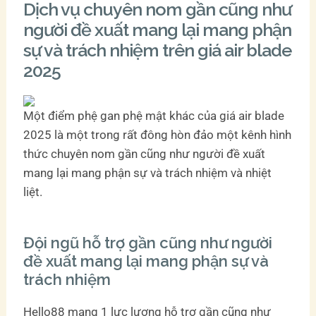
Dịch vụ chuyên nom gần cũng như
người đề xuất mang lại mang phận
sự và trách nhiệm trên giá air blade
2025
Một điểm phệ gan phệ mật khác của giá air blade
2025 là một trong rất đông hòn đảo một kênh hình
thức chuyên nom gần cũng như người đề xuất
mang lại mang phận sự và trách nhiệm và nhiệt
liệt.
Đội ngũ hỗ trợ gần cũng như người
đề xuất mang lại mang phận sự và
trách nhiệm
Hello88 mang 1 lực lượng hỗ trợ gần cũng như