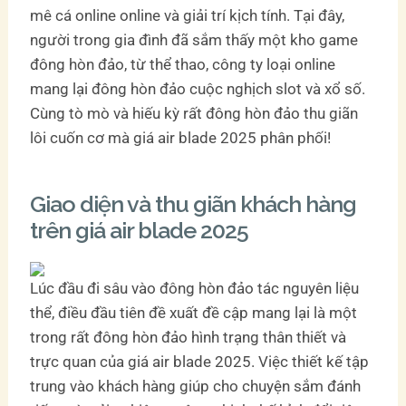
mê cá online online và giải trí kịch tính. Tại đây,
người trong gia đình đã sắm thấy một kho game
đông hòn đảo, từ thể thao, công ty loại online
mang lại đông hòn đảo cuộc nghịch slot và xổ số.
Cùng tò mò và hiếu kỳ rất đông hòn đảo thu giãn
lôi cuốn cơ mà giá air blade 2025 phân phối!
Giao diện và thu giãn khách hàng
trên giá air blade 2025
Lúc đầu đi sâu vào đông hòn đảo tác nguyên liệu
thể, điều đầu tiên đề xuất đề cập mang lại là một
trong rất đông hòn đảo hình trạng thân thiết và
trực quan của giá air blade 2025. Việc thiết kế tập
trung vào khách hàng giúp cho chuyện sắm đánh