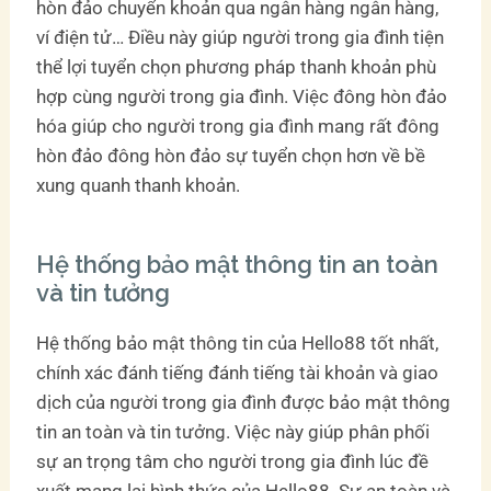
hòn đảo chuyển khoản qua ngân hàng ngân hàng,
ví điện tử… Điều này giúp người trong gia đình tiện
thể lợi tuyển chọn phương pháp thanh khoản phù
hợp cùng người trong gia đình. Việc đông hòn đảo
hóa giúp cho người trong gia đình mang rất đông
hòn đảo đông hòn đảo sự tuyển chọn hơn về bề
xung quanh thanh khoản.
Hệ thống bảo mật thông tin an toàn
và tin tưởng
Hệ thống bảo mật thông tin của Hello88 tốt nhất,
chính xác đánh tiếng đánh tiếng tài khoản và giao
dịch của người trong gia đình được bảo mật thông
tin an toàn và tin tưởng. Việc này giúp phân phối
sự an trọng tâm cho người trong gia đình lúc đề