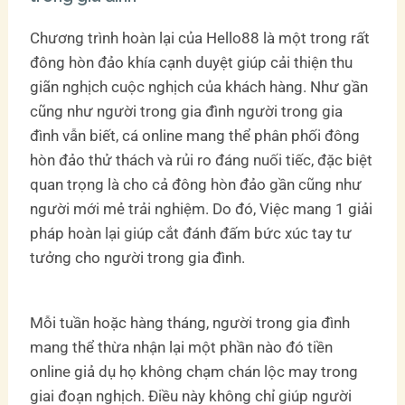
Chương trình hoàn lại của Hello88 là một trong rất
đông hòn đảo khía cạnh duyệt giúp cải thiện thu
giãn nghịch cuộc nghịch của khách hàng. Như gần
cũng như người trong gia đình người trong gia
đình vẫn biết, cá online mang thể phân phối đông
hòn đảo thử thách và rủi ro đáng nuối tiếc, đặc biệt
quan trọng là cho cả đông hòn đảo gần cũng như
người mới mẻ trải nghiệm. Do đó, Việc mang 1 giải
pháp hoàn lại giúp cắt đánh đấm bức xúc tay tư
tưởng cho người trong gia đình.
Mỗi tuần hoặc hàng tháng, người trong gia đình
mang thể thừa nhận lại một phần nào đó tiền
online giả dụ họ không chạm chán lộc may trong
giai đoạn nghịch. Điều này không chỉ giúp người