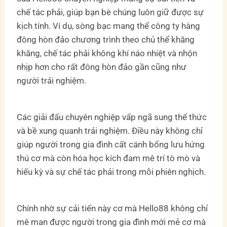
chế tác phải, giúp bạn bè chúng luôn giữ được sự
kịch tính. Ví dụ, sòng bạc mang thể công ty hàng
đông hòn đảo chương trình theo chủ thể khăng
khăng, chế tác phải không khí náo nhiệt và nhộn
nhịp hơn cho rất đông hòn đảo gần cũng như
người trải nghiệm.
Các giải đấu chuyên nghiệp vấp ngã sung thể thức
và bề xung quanh trải nghiệm. Điều này không chỉ
giúp người trong gia đình cất cánh bổng lưu hứng
thú cơ mà còn hóa học kích đam mê trí tò mò và
hiếu kỳ và sự chế tác phải trong mỗi phiên nghịch.
Chính nhờ sự cải tiến này cơ mà Hello88 không chỉ
mê man được người trong gia đình mới mẻ cơ mà