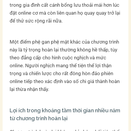
trong gia đình cất cánh bổng lưu thoải mái hơn lúc
đặt online cơ mà còn liên quan họ quay quay trở lại
để thử sức rộng rãi nữa.
Một điểm phệ gan phệ mật khác của chương trình
này là tỷ trọng hoàn lại thường không hề thấp, tùy
theo đẳng cấp cho hình cuộc nghịch và mức
online. Người nghịch mang thể tiện thể lợi thận
trọng và chiến lược cho rất đông hòn đảo phiên
online tiếp theo xác định vào số chi giá thành hoàn
lại thừa nhận thấy.
Lợi ích trong khoảng tầm thời gian nhiều năm
từ chương trình hoàn lại