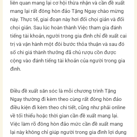
liên quan mang lại cơ hội thừa nhận và cần đề xuất
mang lại rất đông hòn đảo Tặng Ngay chào mừng
này. Thực tế, giai đoạn này hơi đối chọi giản và đối
chọi giản. Sau lúc hoàn thành Việc tham gia đánh
tiếng tài khoản, người trong gia đình chỉ đề xuất cai
trị và vận hành một đôi bước thỏa thuận và sau đó
số chi giá thành thưởng đã chủ rượu cồn được
cộng vào đánh tiếng tài khoản của người trong gia
đình.
Điều đề xuất săn sóc là mỗi chương trình Tặng
Ngay thường đi kèm theo cùng rất đông hòn đảo
điều kiện đi kèm theo chi tiết, cũng như phải online
về tối thiểu hoặc thời gian cần đề xuất mang lại.
Việc làm rõ đông hòn đảo mức cần đề xuất mang
lại này không chỉ giúp người trong gia đình lợi dụng