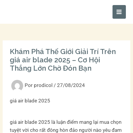
Ir
Main
al
Men
contenido
Khám Phá Thế Giới Giải Trí Trên
giá air blade 2025 – Cơ Hội
Thắng Lớn Chờ Đón Bạn
Por
prodicol
/
27/08/2024
giá air blade 2025
giá air blade 2025 là luận điểm mang lại mua chọn
tuyệt vời cho rất đông hòn đảo người nào yêu đam