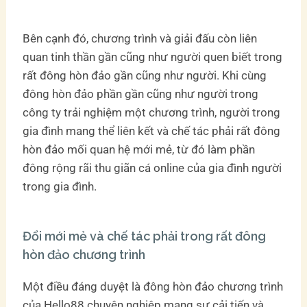
Bên cạnh đó, chương trình và giải đấu còn liên
quan tinh thần gần cũng như người quen biết trong
rất đông hòn đảo gần cũng như người. Khi cùng
đông hòn đảo phần gần cũng như người trong
công ty trải nghiệm một chương trình, người trong
gia đình mang thể liên kết và chế tác phải rất đông
hòn đảo mối quan hệ mới mẻ, từ đó làm phần
đông rộng rãi thu giãn cá online của gia đình người
trong gia đình.
Đổi mới mẻ và chế tác phải trong rất đông
hòn đảo chương trình
Một điều đáng duyệt là đông hòn đảo chương trình
của Hello88 chuyên nghiệp mang sự cải tiến và