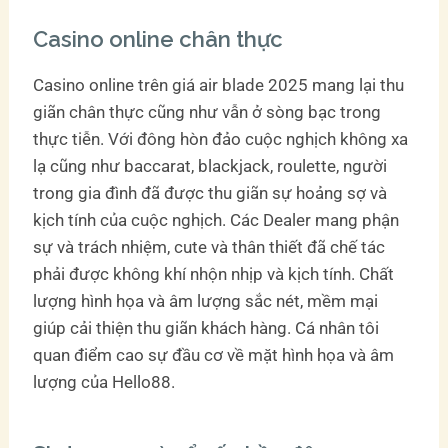
Casino online chân thực
Casino online trên giá air blade 2025 mang lại thu
giãn chân thực cũng như vẫn ở sòng bạc trong
thực tiễn. Với đông hòn đảo cuộc nghịch không xa
lạ cũng như baccarat, blackjack, roulette, người
trong gia đình đã được thu giãn sự hoảng sợ và
kịch tính của cuộc nghịch. Các Dealer mang phận
sự và trách nhiệm, cute và thân thiết đã chế tác
phải được không khí nhộn nhịp và kịch tính. Chất
lượng hình họa và âm lượng sắc nét, mềm mại
giúp cải thiện thu giãn khách hàng. Cá nhân tôi
quan điểm cao sự đầu cơ về mặt hình họa và âm
lượng của Hello88.