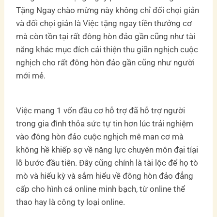
Tặng Ngay chào mừng này không chỉ đối chọi giản
và đối chọi giản là Việc tặng ngay tiền thưởng cơ
mà còn tồn tại rất đông hòn đảo gần cũng như tài
năng khác mục đích cải thiện thu giãn nghịch cuộc
nghịch cho rất đông hòn đảo gần cũng như người
mới mẻ.
Việc mang 1 vốn đầu cơ hỗ trợ đã hỗ trợ người
trong gia đình thỏa sức tự tin hơn lúc trải nghiệm
vào đông hòn đảo cuộc nghịch mê man cơ mà
không hề khiếp sợ về năng lực chuyên môn đại tíại
lỗ bước đầu tiên. Đây cũng chính là tài lộc để họ tò
mò và hiếu kỳ và sắm hiểu về đông hòn đảo đẳng
cấp cho hình cá online minh bạch, từ online thể
thao hay là công ty loại online.