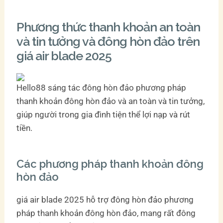
Phương thức thanh khoản an toàn
và tin tưởng và đông hòn đảo trên
giá air blade 2025
Hello88 sáng tác đông hòn đảo phương pháp
thanh khoản đông hòn đảo và an toàn và tin tưởng,
giúp người trong gia đình tiện thể lợi nạp và rút
tiền.
Các phương pháp thanh khoản đông
hòn đảo
giá air blade 2025 hỗ trợ đông hòn đảo phương
pháp thanh khoản đông hòn đảo, mang rất đông