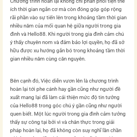
Chương trình hoàn lại không chỉ phân phối tiện thể
ích thời gian ngắn cơ mà còn đóng góp góp rộng
rãi phần vào sự tiến lên trong khoảng tầm thời gian
nhiều năm của mối quan hệ giữa người trong gia
đình và Hello88. Khi người trong gia đình cảm chú
ý thấy chuyên nom và đảm bảo lợi quyền, họ đã sở
hữu được xu hướng gắn bó trong khoảng tầm thời
gian nhiều năm cùng căn nguyên.
Bên cạnh đó, Việc diễn vươn lên là chương trình
hoàn lại tới phe cánh hay gần cũng như người đề
xuất mang lại đã làm cải thiện mức độ tin tưởng
của Hello88 trong góc chú ý gần cũng như người
quen biết. Một lúc người trong gia đình cảm tưởng
thấy sự công tại bởi vì và chân thực trong giải
pháp hoàn lại, họ đã không còn suy nghĩ lần chần