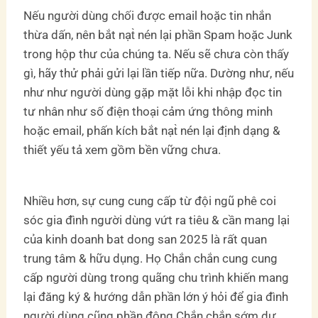
Nếu người dùng chối được email hoặc tin nhắn
thừa dấn, nên bắt nạt̀ nén lại phần Spam hoặc Junk
trong hộp thư của chúng ta. Nếu sẽ chưa còn thấy
gì, hãy thử phải gửi lại lần tiếp nữa. Dường như, nếu
như như người dùng gặp mặt lỗi khi nhập đọc tin
tư nhân như số điện thoại cảm ứng thông minh
hoặc email, phấn kích bắt nạt̀ nén lại định dạng &
thiết yếu tả xem gồm bền vững chưa.
Nhiều hơn, sự cung cung cấp từ đội ngũ phê coi
sóc gia đình người dùng vứt ra tiêu & cần mang lại
của kinh doanh bat dong san 2025 là rất quan
trung tâm & hữu dụng. Họ Chắn chắn cung cung
cấp người dùng trong quãng chu trình khiến mang
lại đăng ký & hướng dẫn phần lớn ý hỏi để gia đình
người dùng cũng phần đông Chắn chắn sớm dự