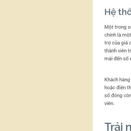
Hệ thố
Một trong s
chính là một
trợ của giá
thành viên t
mái đến số 
Khách hàng 
hoặc điện th
số đông côn
viên.
Trải 