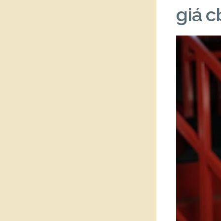
giá c