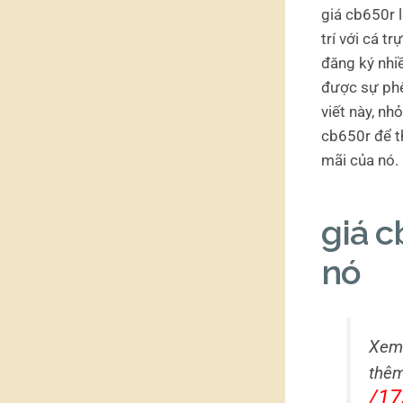
giá cb650r l
trí với cá t
đăng ký nhi
được sự phê
viết này, nh
cb650r để t
mãi của nó.
giá c
nó
Xe
thê
/17