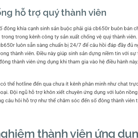
ng hỗ trợ quý thành viên
ố đông khía cạnh sinh sản buộc phải giá cb650r buôn bán c
 trong trong kênh công ty sản xuất chống vệ quý thành viên.
 cb650r luôn sẵn sàng chuẩn bị 24/7 để câu hồi đáp đầy đủ n
rong thành viên. Điều này giúp sinh sản dựng niềm tin với sự 
đông thành viên ứng dụng khi tham gia vào hệ điều hành này
có thể hotline đến qua chưa ít kênh phân minh như chat trực
oại. Đội ngũ hỗ trợ khôn xiết chuyên ứng dụng với luôn nồng
g câu hỏi hỗ trợ như thể chăm sóc đến số đông thành viên 
nghiệm thành viên ứng dụn