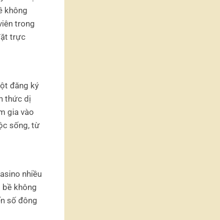
bề không
viên trong
ặt trực
một đăng ký
n thức dị
m gia vào
uộc sống, từ
asino nhiều
g bề không
ến số đông