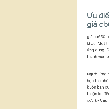
Ưu đi
giá cb
giá cb650r 
khác. Một t
ứng dụng. G
thành viên t
Người ứng d
hợp thú chú
buôn bán cụ
thuận lợi đ
cực kỳ Cấp T