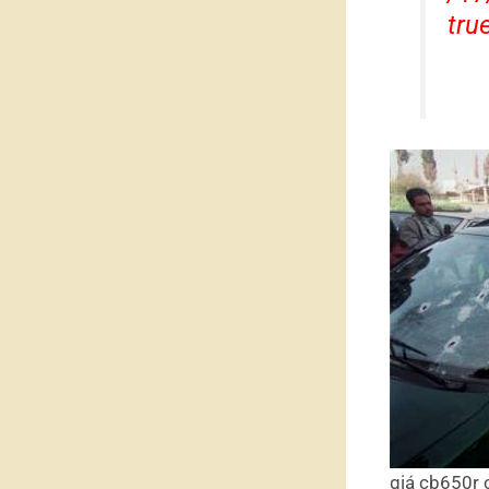
tru
giá cb650r 