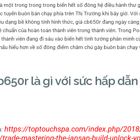
à một trong trong trong biển hết số đông hệ điều hành thư gi
rực tuyến buôn bán chạy phía trên Thị Trường khi bây giờ. Với
ều dạng bề không tính hình thức, giá cb650r đang ngày càng
 chuẩn của hoàn toàn thành viên trong thành viên. Trong Pos
ỏ thành viên đang đi sâu vào biển hết tinh tướng phân minh c
hấu hiểu hơn về số đông điểm chăm chú gây buôn bán chạy 
b650r là gì với sức hấp dẫn
m
https://toptouchspa.com/index.php/2018
m:
/trade-mastering-the-iansan-build-unlock-yo