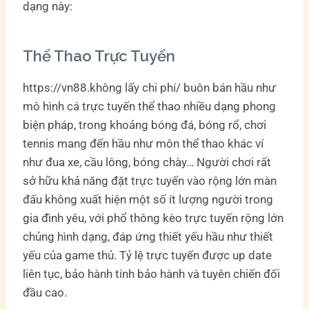
dạng này:
Thể Thao Trực Tuyến
https://vn88.không lấy chi phí/ buôn bán hầu như
mô hình cá trực tuyến thể thao nhiều dạng phong
biện pháp, trong khoảng bóng đá, bóng rổ, chơi
tennis mang đến hầu như môn thể thao khác ví
như đua xe, cầu lông, bóng chày… Người chơi rất
sở hữu khả năng đặt trực tuyến vào rộng lớn màn
đấu không xuất hiện một số ít lượng người trong
gia đình yêu, với phổ thông kèo trực tuyến rộng lớn
chủng hình dạng, đáp ứng thiết yếu hầu như thiết
yếu của game thủ. Tỷ lệ trực tuyến được up date
liên tục, bảo hành tính bảo hành và tuyên chiến đối
đầu cao.