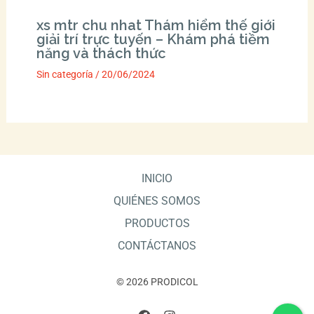
xs mtr chu nhat Thám hiểm thế giới
giải trí trực tuyến – Khám phá tiềm
năng và thách thức
Sin categoría
/
20/06/2024
INICIO
QUIÉNES SOMOS
PRODUCTOS
CONTÁCTANOS
© 2026 PRODICOL