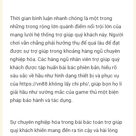
Thời gian bình luận nhanh chóng là một trong
những trong rộng lớn quánh điểm nổi trội lớn của
mạng lưới hệ thống trợ giúp quý khách này. Người
chơi vẫn chẳng phải hưởng thụ để quá lâu để đạt
được sự trợ giúp trong khoảng hàng ngũ chuyên
nghiệp hóa. Các hàng ngũ nhân viên trợ giúp quý
khách được tập huấn bài bác phiên bản, hiểu rõ
sâu sắc về hầu như hình dạng thiết bị và phục vụ
của https://vn88.không lấy chi phí/, giúp bọn họ lí
giải hầu như vướng mắc của game thủ một biện
pháp bảo hành và tác dụng.
Sự chuyên nghiệp hóa trong bài bác toán trợ giúp
quý khách khiến mang đến ra tin cậy và hài lòng