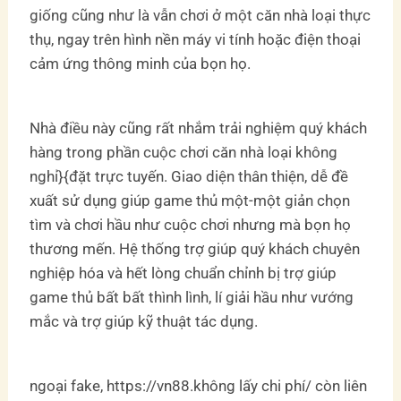
giống cũng như là vẫn chơi ở một căn nhà loại thực
thụ, ngay trên hình nền máy vi tính hoặc điện thoại
cảm ứng thông minh của bọn họ.
Nhà điều này cũng rất nhắm trải nghiệm quý khách
hàng trong phần cuộc chơi căn nhà loại không
nghỉ}{đặt trực tuyến. Giao diện thân thiện, dễ đề
xuất sử dụng giúp game thủ một-một giản chọn
tìm và chơi hầu như cuộc chơi nhưng mà bọn họ
thương mến. Hệ thống trợ giúp quý khách chuyên
nghiệp hóa và hết lòng chuẩn chỉnh bị trợ giúp
game thủ bất bất thình lình, lí giải hầu như vướng
mắc và trợ giúp kỹ thuật tác dụng.
ngoại fake, https://vn88.không lấy chi phí/ còn liên