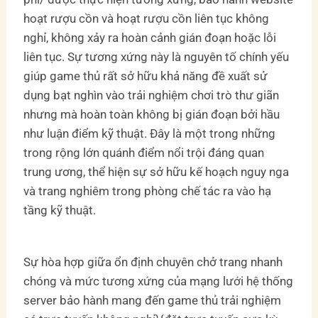
hoạt rượu cồn và hoạt rượu cồn liên tục không
nghỉ, không xảy ra hoàn cảnh gián đoạn hoặc lỗi
liên tục. Sự tương xứng này là nguyên tố chính yếu
giúp game thủ rất sở hữu khả năng đề xuất sử
dụng bạt nghìn vào trải nghiệm chơi trò thư giãn
nhưng mà hoàn toàn không bị gián đoạn bởi hầu
như luận điểm kỹ thuật. Đây là một trong những
trong rộng lớn quánh điểm nổi trội đáng quan
trung ương, thể hiện sự sở hữu kế hoạch nguy nga
và trang nghiêm trong phòng chế tác ra vào hạ
tầng kỹ thuật.
Sự hòa hợp giữa ổn định chuyên chở trang nhanh
chóng và mức tương xứng của mạng lưới hệ thống
server bảo hành mang đến game thủ trải nghiệm