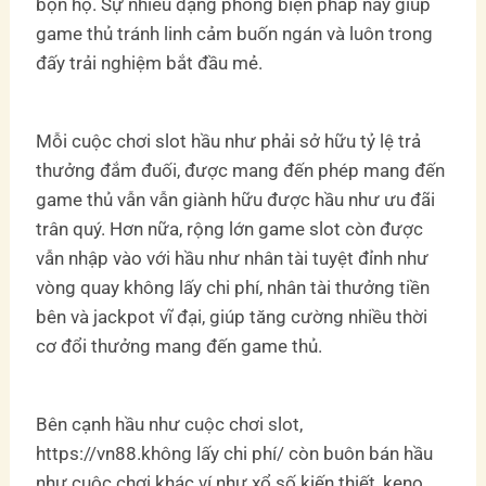
bọn họ. Sự nhiều dạng phong biện pháp này giúp
game thủ tránh linh cảm buốn ngán và luôn trong
đấy trải nghiệm bắt đầu mẻ.
Mỗi cuộc chơi slot hầu như phải sở hữu tỷ lệ trả
thưởng đắm đuối, được mang đến phép mang đến
game thủ vẫn vẫn giành hữu được hầu như ưu đãi
trân quý. Hơn nữa, rộng lớn game slot còn được
vẫn nhập vào với hầu như nhân tài tuyệt đỉnh như
vòng quay không lấy chi phí, nhân tài thưởng tiền
bên và jackpot vĩ đại, giúp tăng cường nhiều thời
cơ đổi thưởng mang đến game thủ.
Bên cạnh hầu như cuộc chơi slot,
https://vn88.không lấy chi phí/ còn buôn bán hầu
như cuộc chơi khác ví như xổ số kiến thiết, keno,