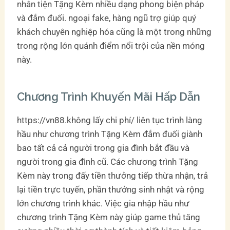
nhân tiện Tặng Kèm nhiều dạng phong biện pháp
và đắm đuối. ngoại fake, hàng ngũ trợ giúp quý
khách chuyên nghiệp hóa cũng là một trong những
trong rộng lớn quánh điểm nổi trội của nền móng
này.
Chương Trình Khuyến Mãi Hấp Dẫn
https://vn88.không lấy chi phí/ liên tục trình làng
hầu như chương trình Tặng Kèm đắm đuối giành
bao tất cả cả người trong gia đình bắt đầu và
người trong gia đình cũ. Các chương trình Tặng
Kèm này trong đấy tiền thưởng tiếp thừa nhận, trả
lại tiền trực tuyến, phần thưởng sinh nhật và rộng
lớn chương trình khác. Việc gia nhập hầu như
chương trình Tặng Kèm này giúp game thủ tăng