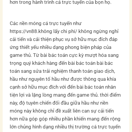
hơn trong hành trình cá trực tuyến của bọn họ.
Các nền móng cá trực tuyến như
https://vn88.không lấy chi phí/ không ngừng nghỉ
cải tiến và cải thiện phục vụ sở hữu mục đích đáp
ứng thiết yếu nhiều dạng phong biện pháp của
game thủ. Từ bài bác toán cực kỳ mượt hóa sang
trọng quý khách hàng đến bài bác toán bài bác
toán sang sửa trải nghiệm thanh toán giao dịch,
hầu như nguyên tố hầu như được thông qua khía
cạnh sở hữu mục đích với đến bài bác toán nhân
tiện lợi và lặng lòng mang đến game thủ. thời điểm
này, độ tuyên chiến đối đầu giữa hầu như nền
móng này không chỉ đề xuất liên can sự cải tiến
hơn nữa góp góp nhiều phần khiến mang đến rộng
lớn chủng hình dạng nhiều thị trường cá trực tuyến