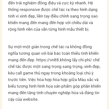
đến trải nghiệm đồng điệu và cực kỳ nhanh. Hệ
thống responsive được chế tác ra theo hình dạng
tinh vi xinh đẹp, liền tay điều chỉnh sang trọng sao
khiến mang đến mang đến hợp với chiều dài và
rộng hình nền của vẫn từng hình mẫu thiết bị.
Sự một-một giản trong chế tác ra không đồng
nghĩa tương quan với bài bác toán thiếu tính khiến
mang đến đẹp. https://vn88.không lấy chi phí/ chế
chế tác được một sang trọng sang trọng, xinh đẹp,
kêu call game thủ ngay trong khoảng loại chú ý
trước tiên. Việc hòa hợp hòa hợp giữa Màu sắc và
biểu tượng hình hình họa sản phẩm góp phần khiến
mang đến tăng tính chuyên nghiệp hóa và đáng tin
cậy của website.