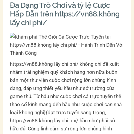
Đa Dạng Trò Chơi và tỷ lệ Cược
Hấp Dẫn trên https://vn88.không
lấy chi phí/
https://vn88.không lấy chi phí/ không chỉ đề xuất
nhắm trải nghiệm quý khách hàng hơn nữa buôn
bán một thư viện cuộc chơi rộng lớn chủng hình
dạng, đáp ứng thiết yếu hầu như sở trường của
game thủ. Từ hầu như cuộc chơi cá trực tuyến thể
thao cổ kính mang đến hầu như cuộc chơi căn nhà
loại không nghỉ}{đặt trực tuyến sang trọng,
https://vn88.không lấy chi phí/ hầu như phải sở
hữu đủ. Cùng linh cảm sự rộng lớn chủng hình