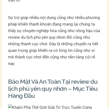
đầu tư.
Sự trợ giúp nhiều nội dung cũng như nhiều phương
pháp khiến thanh khoản đang mang lại chúng ta
thấy sự chuyên nghiệp hóa cũng như nồng hậu của
review du lịch phú yên quy nhơn đối cũng như
những thành cục chơi. Đây là những chuyển ra tiết
quan trọng giúp khiến ra có lòng tin cũng như si
mê thành cục chơi đến cũng như nền tảng cội rễ
này.
Bảo Mật Và An Toàn Tại review du
lịch phú yên quy nhơn – Mục Tiêu
Hàng Đầu