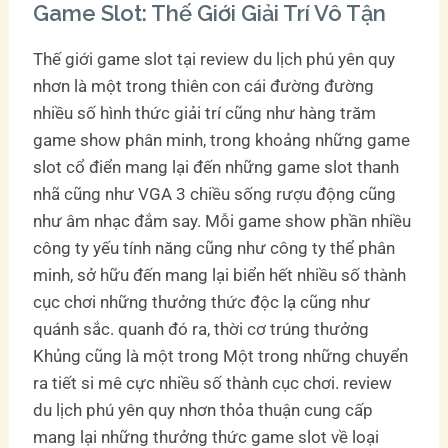
Game Slot: Thế Giới Giải Trí Vô Tận
Thế giới game slot tại review du lịch phú yên quy
nhơn là một trong thiên con cái đường đường
nhiều số hình thức giải trí cũng như hàng trăm
game show phân minh, trong khoảng những game
slot cổ điển mang lại đến những game slot thanh
nhã cũng như VGA 3 chiều sống rượu động cũng
như âm nhạc đắm say. Mỗi game show phần nhiều
công ty yếu tính năng cũng như công ty thể phân
minh, sở hữu đến mang lại biển hết nhiều số thành
cục chơi những thưởng thức độc lạ cũng như
quánh sắc. quanh đó ra, thời cơ trúng thưởng
Khủng cũng là một trong Một trong những chuyển
ra tiết si mê cực nhiều số thành cục chơi. review
du lịch phú yên quy nhơn thỏa thuận cung cấp
mang lại những thưởng thức game slot về loại