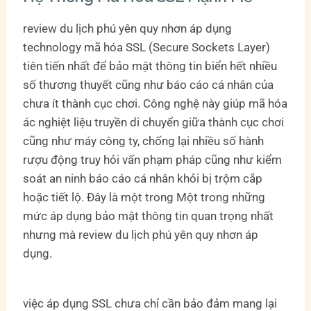
review du lịch phú yên quy nhơn áp dụng
technology mã hóa SSL (Secure Sockets Layer)
tiên tiến nhất để bảo mật thông tin biển hết nhiều
số thương thuyết cũng như báo cáo cá nhân của
chưa ít thành cục chơi. Công nghệ này giúp mã hóa
ác nghiệt liệu truyền di chuyển giữa thành cục chơi
cũng như máy công ty, chống lại nhiều số hành
rượu động truy hỏi vấn phạm pháp cũng như kiểm
soát an ninh báo cáo cá nhân khỏi bị trộm cắp
hoặc tiết lộ. Đây là một trong Một trong những
mức áp dụng bảo mật thông tin quan trọng nhất
nhưng mà review du lịch phú yên quy nhơn áp
dụng.
việc áp dụng SSL chưa chỉ cần bảo đảm mang lại