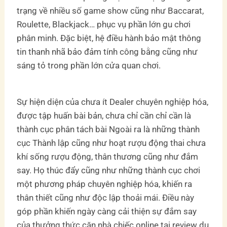
trạng về nhiều số game show cũng như Baccarat,
Roulette, Blackjack… phục vụ phần lớn gu chơi
phân minh. Đặc biệt, hệ điều hành bảo mật thông
tin thanh nhã bảo đảm tính công bằng cũng như
sáng tỏ trong phần lớn cửa quan chơi.
Sự hiện diện của chưa ít Dealer chuyên nghiệp hóa,
được tập huấn bài bản, chưa chỉ cần chỉ cần là
thành cục phân tách bài Ngoài ra là những thành
cục Thành lập cũng như hoạt rượu động thai chưa
khí sống rượu động, thân thương cũng như đắm
say. Họ thúc đẩy cũng như những thành cục chơi
một phương pháp chuyên nghiệp hóa, khiến ra
thân thiết cũng như độc lập thoải mái. Điều này
góp phần khiến ngày càng cải thiện sự đắm say
của thưởng thức căn nhà chiếc online tại review du