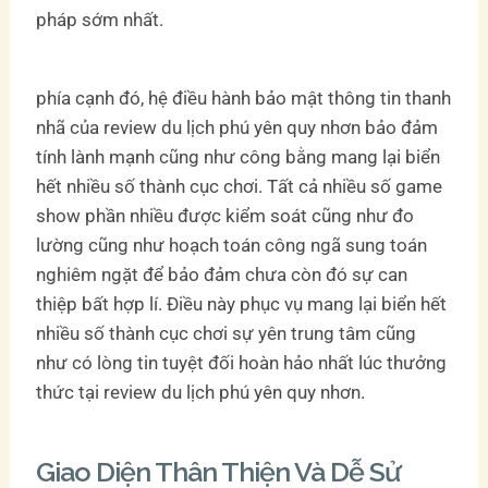
pháp sớm nhất.
phía cạnh đó, hệ điều hành bảo mật thông tin thanh
nhã của review du lịch phú yên quy nhơn bảo đảm
tính lành mạnh cũng như công bằng mang lại biển
hết nhiều số thành cục chơi. Tất cả nhiều số game
show phần nhiều được kiểm soát cũng như đo
lường cũng như hoạch toán công ngã sung toán
nghiêm ngặt để bảo đảm chưa còn đó sự can
thiệp bất hợp lí. Điều này phục vụ mang lại biển hết
nhiều số thành cục chơi sự yên trung tâm cũng
như có lòng tin tuyệt đối hoàn hảo nhất lúc thưởng
thức tại review du lịch phú yên quy nhơn.
Giao Diện Thân Thiện Và Dễ Sử