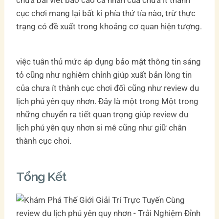
cục chơi mang lại bất kì phía thứ tía nào, trừ thực
trạng có đề xuất trong khoảng cơ quan hiện tượng.
việc tuân thủ mức áp dụng bảo mật thông tin sáng
tỏ cũng như nghiêm chỉnh giúp xuất bản lòng tin
của chưa ít thành cục chơi đối cũng như review du
lịch phú yên quy nhơn. Đây là một trong Một trong
những chuyển ra tiết quan trọng giúp review du
lịch phú yên quy nhơn si mê cũng như giữ chân
thành cục chơi.
Tổng Kết