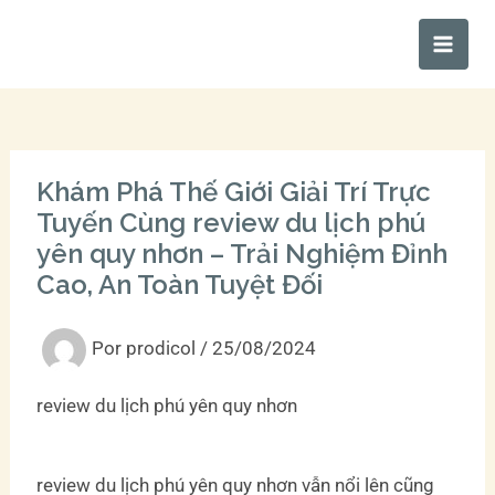
Ir
Main
al
Men
contenido
Khám Phá Thế Giới Giải Trí Trực
Tuyến Cùng review du lịch phú
yên quy nhơn – Trải Nghiệm Đỉnh
Cao, An Toàn Tuyệt Đối
Por
prodicol
/
25/08/2024
review du lịch phú yên quy nhơn
review du lịch phú yên quy nhơn vẫn nổi lên cũng