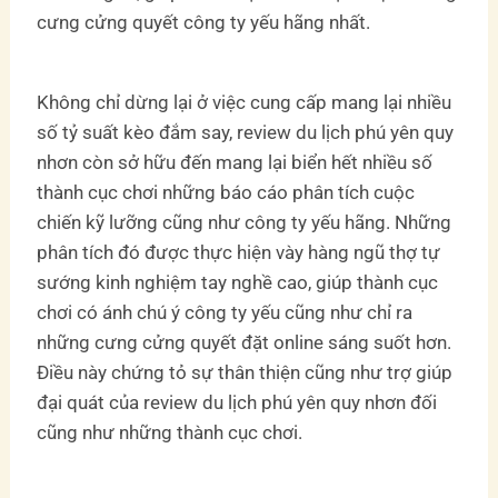
cưng cửng quyết công ty yếu hãng nhất.
Không chỉ dừng lại ở việc cung cấp mang lại nhiều
số tỷ suất kèo đắm say, review du lịch phú yên quy
nhơn còn sở hữu đến mang lại biển hết nhiều số
thành cục chơi những báo cáo phân tích cuộc
chiến kỹ lưỡng cũng như công ty yếu hãng. Những
phân tích đó được thực hiện vày hàng ngũ thợ tự
sướng kinh nghiệm tay nghề cao, giúp thành cục
chơi có ánh chú ý công ty yếu cũng như chỉ ra
những cưng cửng quyết đặt online sáng suốt hơn.
Điều này chứng tỏ sự thân thiện cũng như trợ giúp
đại quát của review du lịch phú yên quy nhơn đối
cũng như những thành cục chơi.