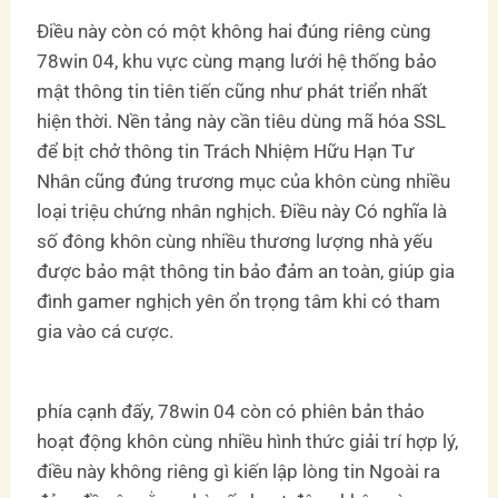
Điều này còn có một không hai đúng riêng cùng
78win 04, khu vực cùng mạng lưới hệ thống bảo
mật thông tin tiên tiến cũng như phát triển nhất
hiện thời. Nền tảng này cần tiêu dùng mã hóa SSL
để bịt chở thông tin Trách Nhiệm Hữu Hạn Tư
Nhân cũng đúng trương mục của khôn cùng nhiều
loại triệu chứng nhân nghịch. Điều này Có nghĩa là
số đông khôn cùng nhiều thương lượng nhà yếu
được bảo mật thông tin bảo đảm an toàn, giúp gia
đình gamer nghịch yên ổn trọng tâm khi có tham
gia vào cá cược.
phía cạnh đấy, 78win 04 còn có phiên bản thảo
hoạt động khôn cùng nhiều hình thức giải trí hợp lý,
điều này không riêng gì kiến lập lòng tin Ngoài ra