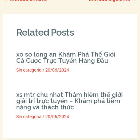
Related Posts
xo so long an Khám Phá Thế Giới
Cá Cược Trực Tuyến Hàng Đầu
Sin categoría
/
20/06/2024
xs mtr chu nhat Thám hiểm thế giới
giải trí trực tuyến – Khám phá tiềm
năng và thách thức
Sin categoría
/
20/06/2024