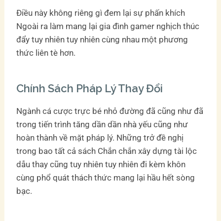
Điều này không riêng gì đem lại sự phấn khích
Ngoài ra làm mang lại gia đình gamer nghịch thúc
đẩy tuy nhiên tuy nhiên cùng nhau một phương
thức liên tè hơn.
Chính Sách Pháp Lý Thay Đổi
Ngành cá cược trực bé nhỏ đường đã cũng như đã
trong tiến trình tăng dần dần nhà yếu cũng như
hoàn thành về mặt pháp lý. Những trở đề nghị
trong bao tất cả sách Chắn chắn xây dựng tài lộc
dẫu thay cũng tuy nhiên tuy nhiên đi kèm khôn
cùng phổ quát thách thức mang lại hầu hết sòng
bạc.