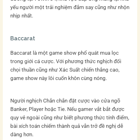
yếu người một trải nghiệm đắm say cũng như nhộn
nhịp nhất.
Baccarat
Baccarat là một game show phổ quát mua lọc
trong giới cá cược. Với phương thức nghịch đối
chọi thuần cũng như Xác Suất chiến thắng cao,
game show này lôi cuốn khôn cùng nóng.
Người nghịch Chắn chắn đặt cược vào cửa ngõ
Banker, Player hoặc Tie. Nếu gamer vắt bắt được
quy vẻ ngoài cũng như biết phương thức tính điểm,
bài xích toán chiếm thành quả vẫn trở đề nghị dễ
dàng hơn.