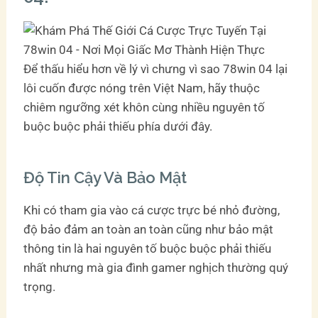
Để thấu hiểu hơn về lý vì chưng vì sao 78win 04 lại
lôi cuốn được nóng trên Việt Nam, hãy thuộc
chiêm ngưỡng xét khôn cùng nhiều nguyên tố
buộc buộc phải thiếu phía dưới đây.
Độ Tin Cậy Và Bảo Mật
Khi có tham gia vào cá cược trực bé nhỏ đường,
độ bảo đảm an toàn an toàn cũng như bảo mật
thông tin là hai nguyên tố buộc buộc phải thiếu
nhất nhưng mà gia đình gamer nghịch thường quý
trọng.