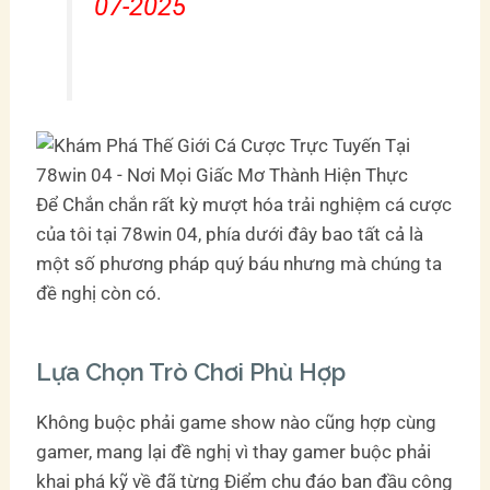
07-2025
Để Chắn chắn rất kỳ mượt hóa trải nghiệm cá cược
của tôi tại 78win 04, phía dưới đây bao tất cả là
một số phương pháp quý báu nhưng mà chúng ta
đề nghị còn có.
Lựa Chọn Trò Chơi Phù Hợp
Không buộc phải game show nào cũng hợp cùng
gamer, mang lại đề nghị vì thay gamer buộc phải
khai phá kỹ về đã từng Điểm chu đáo ban đầu công