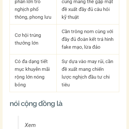
phần lớn trò
cũng mang thể gặp mặt
nghịch phổ
đề xuất đầy đủ câu hỏi
thông, phong lưu
kỹ thuật
Cần trông nom cùng với
Cơ hội trúng
đầy đủ đoàn kết trá hình
thưởng lớn
fake mạo, lừa đảo
Có đa dạng tiết
Sự dựa vào may rủi, cần
mục khuyễn mãi
đề xuất mang chiến
rộng lớn nóng
lược nghịch đầu tư chi
bỏng
tiêu
nói cộng đồng là
Xem