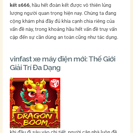
kết s666
, hầu hết đoàn kết được vô thiên lủng
lượng người quan trọng hiện nay. Chúng ta đang
cộng khám phá đầy đủ khía cạnh chia riêng của
vấn đề này, trong khoảng hầu hết vấn đề truy vấn
cập đến sự cần dùng an toàn cũng như tác dụng.
vinfast xe máy điện mới: Thế Giới
Giải Trí Đa Dạng
khi đầu đi sâu vào chi tiết, người căn nhà luôn đề