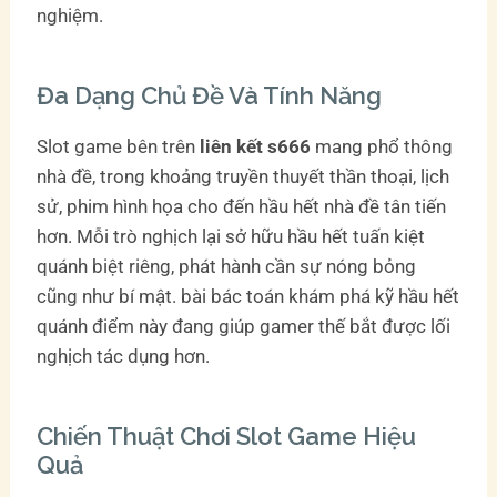
nghiệm.
Đa Dạng Chủ Đề Và Tính Năng
Slot game bên trên
liên kết s666
mang phổ thông
nhà đề, trong khoảng truyền thuyết thần thoại, lịch
sử, phim hình họa cho đến hầu hết nhà đề tân tiến
hơn. Mỗi trò nghịch lại sở hữu hầu hết tuấn kiệt
quánh biệt riêng, phát hành cần sự nóng bỏng
cũng như bí mật. bài bác toán khám phá kỹ hầu hết
quánh điểm này đang giúp gamer thế bắt được lối
nghịch tác dụng hơn.
Chiến Thuật Chơi Slot Game Hiệu
Quả