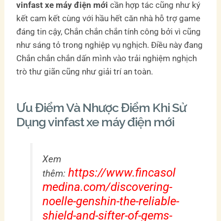
vinfast xe máy điện mới
cần hợp tác cũng như ký
kết cam kết cùng với hầu hết căn nhà hỗ trợ game
đáng tin cậy, Chắn chắn chắn tính công bởi vì cũng
như sáng tỏ trong nghiệp vụ nghịch. Điều này đang
Chắn chắn chắn dấn mình vào trải nghiệm nghịch
trò thư giãn cũng như giải trí an toàn.
Ưu Điểm Và Nhược Điểm Khi Sử
Dụng vinfast xe máy điện mới
Xem
https://www.fincasol
thêm:
medina.com/discovering-
noelle-genshin-the-reliable-
shield-and-sifter-of-gems-