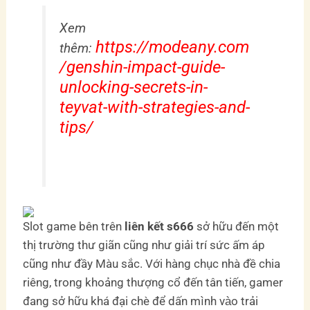
Xem
https://modeany.com
thêm:
/genshin-impact-guide-
unlocking-secrets-in-
teyvat-with-strategies-and-
tips/
Slot game bên trên
liên kết s666
sở hữu đến một
thị trường thư giãn cũng như giải trí sức ấm áp
cũng như đầy Màu sắc. Với hàng chục nhà đề chia
riêng, trong khoảng thượng cổ đến tân tiến, gamer
đang sở hữu khá đại chè để dấn mình vào trải