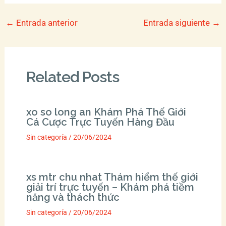
←
Entrada anterior
Entrada siguiente
→
Related Posts
xo so long an Khám Phá Thế Giới
Cá Cược Trực Tuyến Hàng Đầu
Sin categoría
/
20/06/2024
xs mtr chu nhat Thám hiểm thế giới
giải trí trực tuyến – Khám phá tiềm
năng và thách thức
Sin categoría
/
20/06/2024