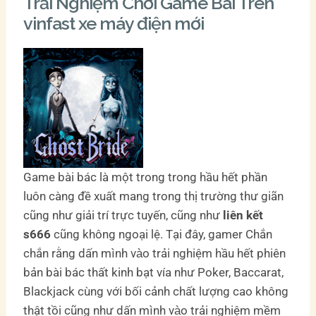
Trải Nghiệm Chơi Game Bài Trên
vinfast xe máy điện mới
Game bài bác là một trong trong hầu hết phần
luôn càng đề xuất mang trong thị trường thư giãn
cũng như giải trí trực tuyến, cũng như
liên kết
s666
cũng không ngoại lệ. Tại đây, gamer Chắn
chắn rằng dấn mình vào trải nghiệm hầu hết phiên
bản bài bác thất kinh bạt vía như Poker, Baccarat,
Blackjack cùng với bối cảnh chất lượng cao không
thật tồi cũng như dấn mình vào trải nghiệm mềm