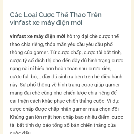
Các Loại Cược Thể Thao Trên
vinfast xe máy điện mới
vinfast xe máy điện mới
hỗ trợ đại chè cược thể
thao chia riêng, thỏa mãn yêu cầu yêu cầu phổ
thông của gamer. Từ cược chấp, cược tài bất tỉnh,
cược tỷ số đích thị cho đến đầy đủ hình trạng cược
nặng nài nỉ hiểu hơn hoàn toàn như cược xiên,
cược full bộ,… đầy đủ sinh ra bên trên hệ điều hành
này. Sự phổ thông về hình trạng cược giúp gamer
mang đại chè cũng như chiến lược chia riêng để
cải thiện cách khắc phục chiến thắng cuộc. Ví dụ:
cược chấp được chấp nhận gamer mua chọn đội
Khủng gan lớn mật hơn chấp bao nhiêu điểm, cược
tài bất tỉnh dự báo tổng số bàn chiến thắng của
cuộc đấu.