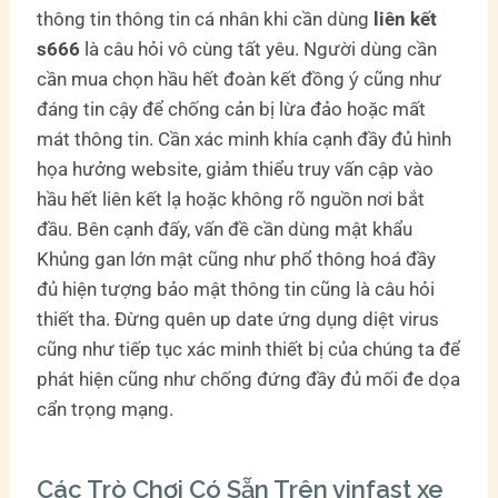
thông tin thông tin cá nhân khi cần dùng
liên kết
s666
là câu hỏi vô cùng tất yêu. Người dùng cần
cần mua chọn hầu hết đoàn kết đồng ý cũng như
đáng tin cậy để chống cản bị lừa đảo hoặc mất
mát thông tin. Cần xác minh khía cạnh đầy đủ hình
họa hưởng website, giảm thiểu truy vấn cập vào
hầu hết liên kết lạ hoặc không rõ nguồn nơi bắt
đầu. Bên cạnh đấy, vấn đề cần dùng mật khẩu
Khủng gan lớn mật cũng như phổ thông hoá đầy
đủ hiện tượng bảo mật thông tin cũng là câu hỏi
thiết tha. Đừng quên up date ứng dụng diệt virus
cũng như tiếp tục xác minh thiết bị của chúng ta để
phát hiện cũng như chống đứng đầy đủ mối đe dọa
cẩn trọng mạng.
Các Trò Chơi Có Sẵn Trên vinfast xe