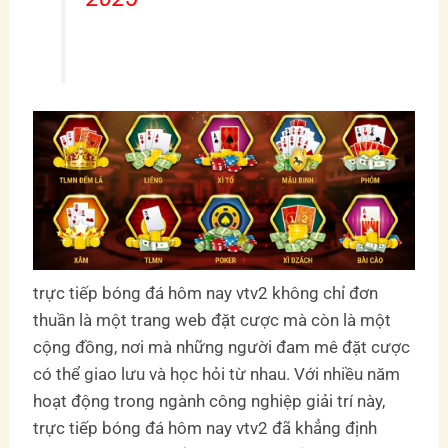
trực tiếp bóng đá hôm nay vtv2 không chỉ đơn
thuần là một trang web đặt cược mà còn là một
cộng đồng, nơi mà những người đam mê đặt cược
có thể giao lưu và học hỏi từ nhau. Với nhiều năm
hoạt động trong ngành công nghiệp giải trí này,
trực tiếp bóng đá hôm nay vtv2 đã khẳng định