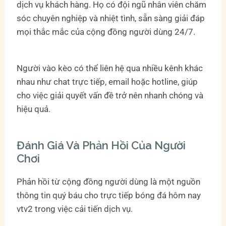
dịch vụ khách hàng. Họ có đội ngũ nhân viên chăm
sóc chuyên nghiệp và nhiệt tình, sẵn sàng giải đáp
mọi thắc mắc của cộng đồng người dùng 24/7.
Người vào kèo có thể liên hệ qua nhiều kênh khác
nhau như chat trực tiếp, email hoặc hotline, giúp
cho việc giải quyết vấn đề trở nên nhanh chóng và
hiệu quả.
Đánh Giá Và Phản Hồi Của Người
Chơi
Phản hồi từ cộng đồng người dùng là một nguồn
thông tin quý báu cho trực tiếp bóng đá hôm nay
vtv2 trong việc cải tiến dịch vụ.