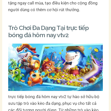
tặng ngay call mùa, tạo điều kiện cho cộng đồng
người dùng có thêm cơ hội rút thưởng.
Trò Chơi Đa Dạng Tại trực tiếp
bóng đá hôm nay vtv2
trực tiếp bóng đá hôm nay vtv2 tự hào sở hữu bộ
sưu tập trò vào kèo đa dạng, phục vụ cho tất cả
các đối tượng người dùng. Từ những trò vào kèo