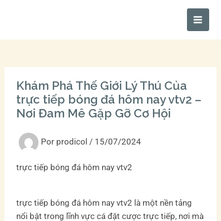
Ir
Main
al
Men
contenido
Khám Phá Thế Giới Lý Thú Của
trực tiếp bóng đá hôm nay vtv2 –
Nơi Đam Mê Gặp Gỡ Cơ Hội
Por
prodicol
/
15/07/2024
trực tiếp bóng đá hôm nay vtv2
trực tiếp bóng đá hôm nay vtv2 là một nền tảng
nổi bật trong lĩnh vực cá đặt cược trực tiếp, nơi mà