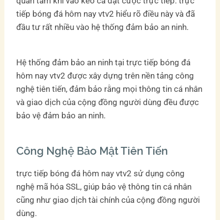
quan tâm khi vào kèo cá đặt cược trực tiếp. trực
tiếp bóng đá hôm nay vtv2 hiểu rõ điều này và đã
đầu tư rất nhiều vào hệ thống đảm bảo an ninh.
Hệ thống đảm bảo an ninh tại trực tiếp bóng đá
hôm nay vtv2 được xây dựng trên nền tảng công
nghệ tiên tiến, đảm bảo rằng mọi thông tin cá nhân
và giao dịch của cộng đồng người dùng đều được
bảo vệ đảm bảo an ninh.
Công Nghệ Bảo Mật Tiên Tiến
trực tiếp bóng đá hôm nay vtv2 sử dụng công
nghệ mã hóa SSL, giúp bảo vệ thông tin cá nhân
cũng như giao dịch tài chính của cộng đồng người
dùng.