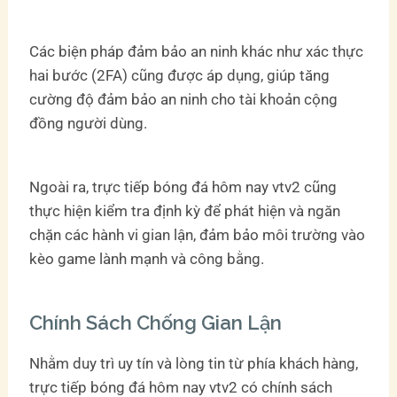
Các biện pháp đảm bảo an ninh khác như xác thực
hai bước (2FA) cũng được áp dụng, giúp tăng
cường độ đảm bảo an ninh cho tài khoản cộng
đồng người dùng.
Ngoài ra, trực tiếp bóng đá hôm nay vtv2 cũng
thực hiện kiểm tra định kỳ để phát hiện và ngăn
chặn các hành vi gian lận, đảm bảo môi trường vào
kèo game lành mạnh và công bằng.
Chính Sách Chống Gian Lận
Nhằm duy trì uy tín và lòng tin từ phía khách hàng,
trực tiếp bóng đá hôm nay vtv2 có chính sách