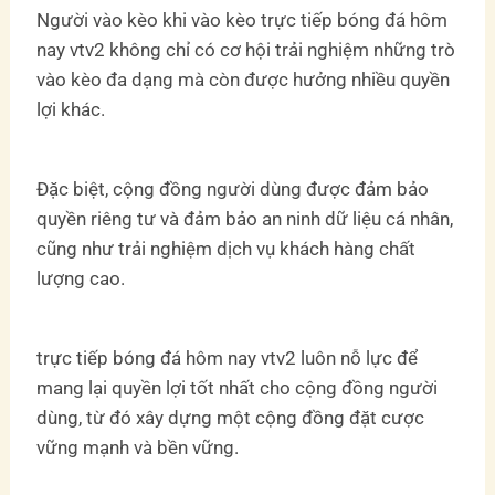
Người vào kèo khi vào kèo trực tiếp bóng đá hôm
nay vtv2 không chỉ có cơ hội trải nghiệm những trò
vào kèo đa dạng mà còn được hưởng nhiều quyền
lợi khác.
Đặc biệt, cộng đồng người dùng được đảm bảo
quyền riêng tư và đảm bảo an ninh dữ liệu cá nhân,
cũng như trải nghiệm dịch vụ khách hàng chất
lượng cao.
trực tiếp bóng đá hôm nay vtv2 luôn nỗ lực để
mang lại quyền lợi tốt nhất cho cộng đồng người
dùng, từ đó xây dựng một cộng đồng đặt cược
vững mạnh và bền vững.