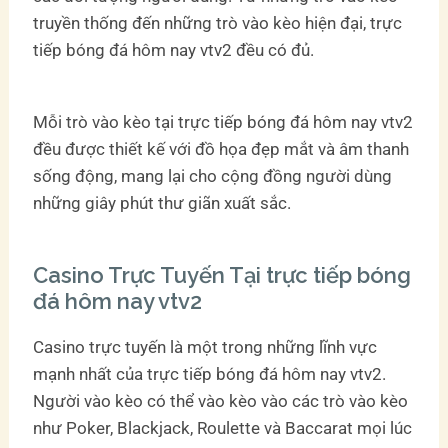
truyền thống đến những trò vào kèo hiện đại, trực
tiếp bóng đá hôm nay vtv2 đều có đủ.
Mỗi trò vào kèo tại trực tiếp bóng đá hôm nay vtv2
đều được thiết kế với đồ họa đẹp mắt và âm thanh
sống động, mang lại cho cộng đồng người dùng
những giây phút thư giãn xuất sắc.
Casino Trực Tuyến Tại trực tiếp bóng
đá hôm nay vtv2
Casino trực tuyến là một trong những lĩnh vực
mạnh nhất của trực tiếp bóng đá hôm nay vtv2.
Người vào kèo có thể vào kèo vào các trò vào kèo
như Poker, Blackjack, Roulette và Baccarat mọi lúc