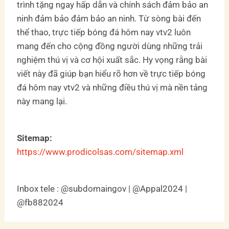
trình tặng ngay hấp dẫn và chính sách đảm bảo an
ninh đảm bảo đảm bảo an ninh. Từ sòng bài đến
thể thao, trực tiếp bóng đá hôm nay vtv2 luôn
mang đến cho cộng đồng người dùng những trải
nghiệm thú vị và cơ hội xuất sắc. Hy vọng rằng bài
viết này đã giúp bạn hiểu rõ hơn về trực tiếp bóng
đá hôm nay vtv2 và những điều thú vị mà nền tảng
này mang lại.
Sitemap:
https://www.prodicolsas.com/sitemap.xml
Inbox tele : @subdomaingov | @Appal2024 |
@fb882024