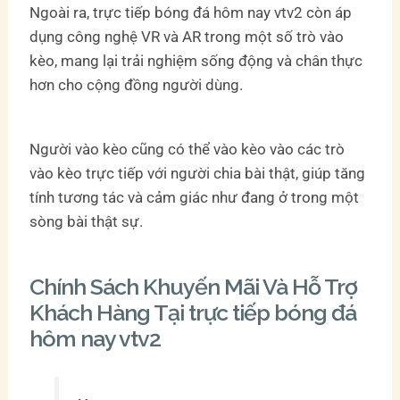
Ngoài ra, trực tiếp bóng đá hôm nay vtv2 còn áp
dụng công nghệ VR và AR trong một số trò vào
kèo, mang lại trải nghiệm sống động và chân thực
hơn cho cộng đồng người dùng.
Người vào kèo cũng có thể vào kèo vào các trò
vào kèo trực tiếp với người chia bài thật, giúp tăng
tính tương tác và cảm giác như đang ở trong một
sòng bài thật sự.
Chính Sách Khuyến Mãi Và Hỗ Trợ
Khách Hàng Tại trực tiếp bóng đá
hôm nay vtv2