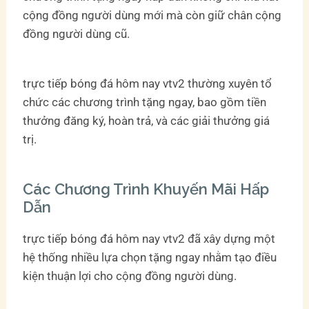
cộng đồng người dùng mới mà còn giữ chân cộng
đồng người dùng cũ.
trực tiếp bóng đá hôm nay vtv2 thường xuyên tổ
chức các chương trình tặng ngay, bao gồm tiền
thưởng đăng ký, hoàn trả, và các giải thưởng giá
trị.
Các Chương Trình Khuyến Mãi Hấp
Dẫn
trực tiếp bóng đá hôm nay vtv2 đã xây dựng một
hệ thống nhiều lựa chọn tặng ngay nhằm tạo điều
kiện thuận lợi cho cộng đồng người dùng.