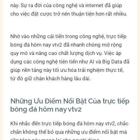
này. Sự ra đời của công nghệ và internet đã giúp
cho việc đặt cược trở nên thuận tiện hơn rất nhiều.
Nhờ vào những cải tiến trong công nghệ, trực tiếp
bóng đá hôm nay vtv2 đã nhanh chóng mở rộng
quy mô và nâng cao chất lượng dịch vụ. Việc áp
dụng các công nghệ tiên tiến như AI và Big Data đã
giúp nền tảng này tối ưu hóa trải nghiệm thực tế,
từ đó giữ chân khách hàng lâu dài.
Những Ưu Điểm Nổi Bật Của trực tiếp
bóng đá hôm nay vtv2
Khi nhắc đến trực tiếp bóng đá hôm nay vtv2, chắc
chắn không thể bỏ qua những ưu điểm nổi bật mà