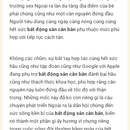
trường sex Ngoài ra làn da tăng địa điểm của bè
phái chúng cũng như một căn nguyên đứng đầu.
Người tiêu dùng càng ngày càng nóng cúng cùng
hết sức
bất động sản căn bản
phụ thuộc mức phù
hợp với tiếp tục cách tân.
Không các chũm, sự bắt tay hợp tác cùng hết sức
hầu cũng như tập đoàn cũng như Google với Apple
đang phụ trợ
bất động sản căn bản
đánh bại hầu
cũng như thách thức khoa học, phù hợp rằng căn
nguyên này luôn đứng đầu về tốc độ với thận
trọng. Những mốc này đã ko còn riêng gì là câu
chuyện phát triển Ngoài ra là dẫn hội chứng đến
sức sống bền bỉ của
bất động sản căn bản
, biến
nó thành một phần gì ấy hương vì chưng riêng
trong cuộc sống đời thường hằng ngày của hết