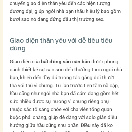
chuyển giao diện thân yêu đến các hiện tượng
đương đại, giúp ngôi nhà bạn thấu hiểu lý bao gồm
bươi sao nó đang đứng đầu thị trường sex.
Giao diện thân yêu với dễ tiêu tiêu
dùng
Giao diện của
bất động sản căn bản
được phong
cách thiết kế sự săn sóc đến thưởng thức ngôi nhà
bạn, khiến đến đầy đủ tương tác gắng đổi thướt
tha với thú vì chưng. Từ lần trước tiên tầm nã cập,
hầu cũng như ngôi nhà bạn đã cảm đang gồm hết
sức nhiều được sự hương vì chưng riêng phụ
thuộc sắc tố sáng chóe với cha viên tổng quan
buộc phải chăng, giúp dễ dàng với solo giản điều
hướng giữa hầu cũng như phần. Điều này đã ko