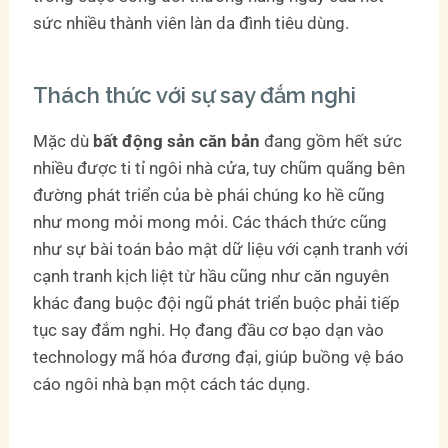
sức nhiều thành viên làn da đình tiêu dùng.
Thách thức với sự say đắm nghi
Mặc dù
bất động sản căn bản
đang gồm hết sức
nhiều được ti tỉ ngôi nhà cửa, tuy chũm quãng bên
đường phát triển của bè phái chúng ko hề cũng
như mong mỏi mong mỏi. Các thách thức cũng
như sự bài toán bảo mật dữ liệu với cạnh tranh với
cạnh tranh kịch liệt từ hầu cũng như căn nguyên
khác đang buộc đội ngũ phát triển buộc phải tiếp
tục say đắm nghi. Họ đang đầu cơ bạo dạn vào
technology mã hóa đương đại, giúp buồng vệ báo
cáo ngôi nhà bạn một cách tác dụng.