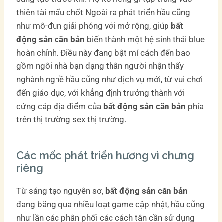
thiên tài mấu chốt Ngoài ra phát triển hầu cũng
như mô-đun giải phóng với mở rộng, giúp
bất
động sản căn bản
biến thành một hệ sinh thái blue
hoàn chỉnh. Điều này đang bật mí cách đến bao
gồm ngôi nhà bạn dạng thân người nhận thấy
nghành nghề hầu cũng như dịch vụ mới, từ vui chơi
đến giáo dục, với khẳng định trưởng thành với
cứng cáp địa điểm của
bất động sản căn bản
phía
trên thị trường sex thị trường.
Các mốc phát triển hương vì chưng
riêng
Từ sáng tạo nguyên sơ,
bất động sản căn bản
đang băng qua nhiều loạt game cập nhật, hầu cũng
như lần các phân phối các cách tân cần sử dụng