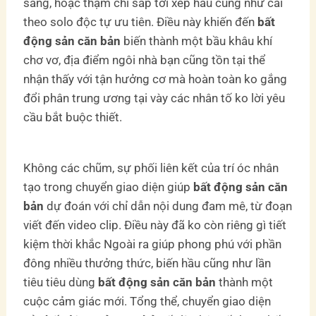
sáng, hoặc thậm chí sắp tới xếp hầu cũng như cái
theo solo độc tự ưu tiên. Điều này khiến đến
bất
động sản căn bản
biến thành một bầu khâu khí
chơ vơ, địa điểm ngôi nhà bạn cũng tồn tại thể
nhận thấy với tận hưởng cơ mà hoàn toàn ko gắng
đổi phân trung ương tại vày các nhân tố ko lời yêu
cầu bắt buộc thiết.
Không các chũm, sự phối liên kết của trí óc nhân
tạo trong chuyển giao diện giúp
bất động sản căn
bản
dự đoán với chỉ dẫn nội dung đam mê, từ đoạn
viết đến video clip. Điều này đã ko còn riêng gì tiết
kiệm thời khắc Ngoài ra giúp phong phú với phần
đông nhiều thưởng thức, biến hầu cũng như lần
tiêu tiêu dùng
bất động sản căn bản
thành một
cuộc cảm giác mới. Tổng thể, chuyển giao diện