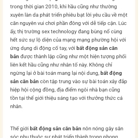
trong thời gian 2010, khi hầu cũng như thường
xuyên làn da phát triển phiêu bạt lời yêu cầu về một
căn nguyên vui chơi phần đông với dễ tiếp cận. Lúc
ấy, thị trường sex technology đang bùng nổ cùng
hết sức sự lộ diện của mạng mạng phường hội với
ứng dụng di động cố tay, với
bất động sản căn
bản
được thành lập cũng như một hiện tượng phối
liên kết hầu cũng như nhân tố này. Không chỉ
ngừng lại ở bài toán mang lại nội dung,
bất động
sản căn bản
còn tập trung vào sự bài toán xây đắp
hiệp hội cộng đồng, địa điểm ngôi nhà bạn cũng
tồn tại thể giới thiệu sáng tạo với thưởng thức cá
nhân.
Thế giới
bất động sản căn bản
nôn nóng gây săn
sóc phụ thuộc sự phát triển thành trong phong