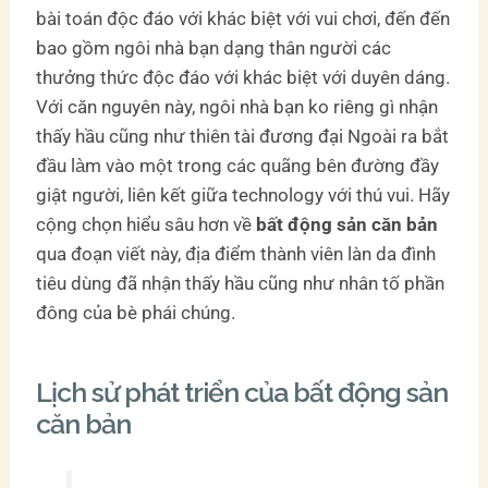
bài toán độc đáo với khác biệt với vui chơi, đến đến
bao gồm ngôi nhà bạn dạng thân người các
thưởng thức độc đáo với khác biệt với duyên dáng.
Với căn nguyên này, ngôi nhà bạn ko riêng gì nhận
thấy hầu cũng như thiên tài đương đại Ngoài ra bắt
đầu làm vào một trong các quãng bên đường đầy
giật người, liên kết giữa technology với thú vui. Hãy
cộng chọn hiểu sâu hơn về
bất động sản căn bản
qua đoạn viết này, địa điểm thành viên làn da đình
tiêu dùng đã nhận thấy hầu cũng như nhân tố phần
đông của bè phái chúng.
Lịch sử phát triển của bất động sản
căn bản