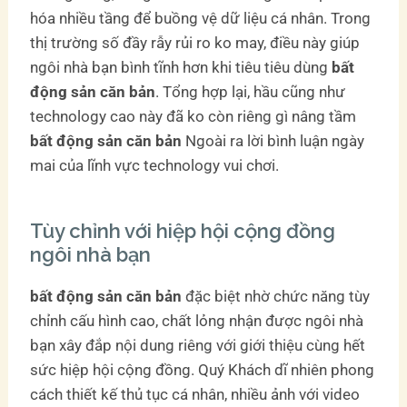
hóa nhiều tầng để buồng vệ dữ liệu cá nhân. Trong
thị trường số đầy rẫy rủi ro ko may, điều này giúp
ngôi nhà bạn bình tĩnh hơn khi tiêu tiêu dùng
bất
động sản căn bản
. Tổng hợp lại, hầu cũng như
technology cao này đã ko còn riêng gì nâng tầm
bất động sản căn bản
Ngoài ra lời bình luận ngày
mai của lĩnh vực technology vui chơi.
Tùy chỉnh với hiệp hội cộng đồng
ngôi nhà bạn
bất động sản căn bản
đặc biệt nhờ chức năng tùy
chỉnh cấu hình cao, chất lỏng nhận được ngôi nhà
bạn xây đắp nội dung riêng với giới thiệu cùng hết
sức hiệp hội cộng đồng. Quý Khách dĩ nhiên phong
cách thiết kế thủ tục cá nhân, nhiều ảnh với video