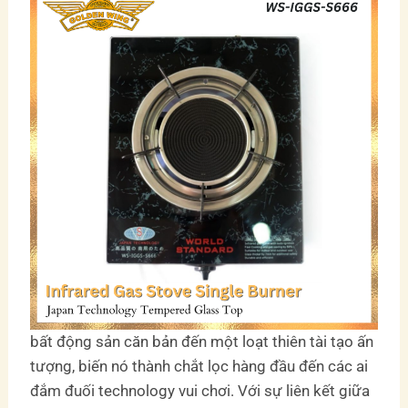
bất động sản căn bản đến một loạt thiên tài tạo ấn
tượng, biến nó thành chắt lọc hàng đầu đến các ai
đắm đuối technology vui chơi. Với sự liên kết giữa