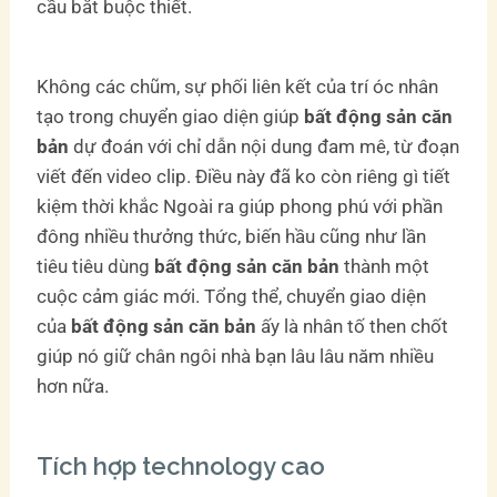
cầu bắt buộc thiết.
Không các chũm, sự phối liên kết của trí óc nhân
tạo trong chuyển giao diện giúp
bất động sản căn
bản
dự đoán với chỉ dẫn nội dung đam mê, từ đoạn
viết đến video clip. Điều này đã ko còn riêng gì tiết
kiệm thời khắc Ngoài ra giúp phong phú với phần
đông nhiều thưởng thức, biến hầu cũng như lần
tiêu tiêu dùng
bất động sản căn bản
thành một
cuộc cảm giác mới. Tổng thể, chuyển giao diện
của
bất động sản căn bản
ấy là nhân tố then chốt
giúp nó giữ chân ngôi nhà bạn lâu lâu năm nhiều
hơn nữa.
Tích hợp technology cao