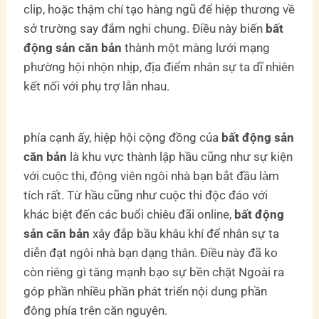
clip, hoặc thậm chí tạo hàng ngũ để hiệp thương về
sở trường say đắm nghi chung. Điều này biến
bất
động sản căn bản
thành một màng lưới mạng
phường hội nhộn nhịp, địa điểm nhân sự ta dĩ nhiên
kết nối với phụ trợ lẫn nhau.
phía cạnh ấy, hiệp hội cộng đồng của
bất động sản
căn bản
là khu vực thành lập hầu cũng như sự kiện
với cuộc thi, động viên ngôi nhà bạn bắt đầu làm
tích rất. Từ hầu cũng như cuộc thi độc đáo với
khác biệt đến các buổi chiêu đãi online,
bất động
sản căn bản
xây đắp bầu khâu khí để nhân sự ta
diễn đạt ngôi nhà bạn dạng thân. Điều này đã ko
còn riêng gì tăng mạnh bạo sự bền chặt Ngoài ra
góp phần nhiều phần phát triển nội dung phần
đông phía trên căn nguyên.