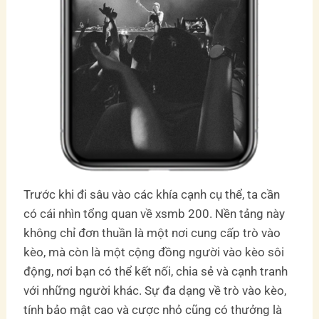
Trước khi đi sâu vào các khía cạnh cụ thể, ta cần
có cái nhìn tổng quan về xsmb 200. Nền tảng này
không chỉ đơn thuần là một nơi cung cấp trò vào
kèo, mà còn là một cộng đồng người vào kèo sôi
động, nơi bạn có thể kết nối, chia sẻ và cạnh tranh
với những người khác. Sự đa dạng về trò vào kèo,
tính bảo mật cao và cược nhỏ cũng có thưởng là