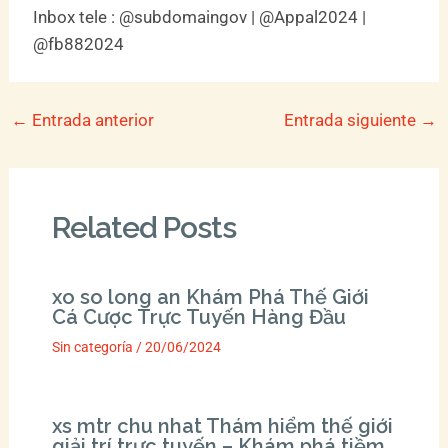
Inbox tele : @subdomaingov | @Appal2024 |
@fb882024
←
Entrada anterior
Entrada siguiente
→
Related Posts
xo so long an Khám Phá Thế Giới
Cá Cược Trực Tuyến Hàng Đầu
Sin categoría
/
20/06/2024
xs mtr chu nhat Thám hiểm thế giới
giải trí trực tuyến – Khám phá tiềm