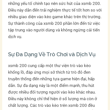
những yếu tố chính tạo nên sức hút của xsmb 200.
Điều này dẫn đến trải nghiệm thực tế tốt hơn so với
nhiều giao diện vào kèo game khác trên thị trường.
Sự thành công của xsmb 200 phần lớn đến từ việc
tập trung vào người dùng và không ngừng cải tiến
dịch vụ.
Sự Đa Dạng Về Trò Chơi và Dịch Vụ
xsmb 200 cung cấp một thư viện trò vào kèo
khổng lồ, đáp ứng mọi sở thích từ trò đỏ đen
truyền thống đến những tựa game hiện đại, hấp
dẫn. Sự đa dạng này là một điểm mạnh, thu hút
được nhiều đối tượng người vào kèo khác nhau.
Điều này không chỉ thể hiện ở số lượng mà còn ở
chất lượng. Các trò vào kèo trên xsmb 200 đều