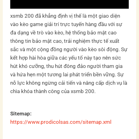
xsmb 200 đã khẳng định vị thế là một giao diện
vào kèo game giải trí trực tuyến hàng đầu với sự
đa dạng về trò vào kèo, hệ thống bảo mật cao
thông tin bảo mật cao, trải nghiệm thực tế xuất
sắc và một cộng đồng người vào kèo sôi động. Sự
kết hợp hài hòa giữa các yếu tố này tạo nên sức
hút khó cưỡng, thu hút đông đảo người tham gia
và hứa hẹn một tương lai phát triển bền vững. Sự
nỗ lực không ngừng cải tiến và nâng cấp dịch vụ là
chìa khóa thành công của xsmb 200.
Sitemap:
https://www.prodicolsas.com/sitemap.xml