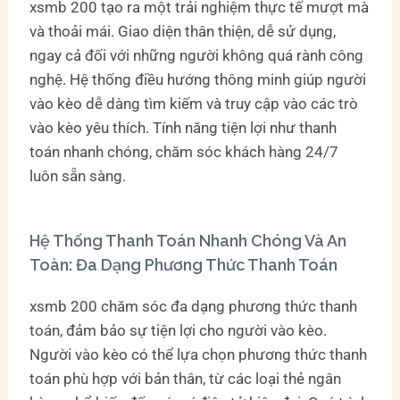
xsmb 200 tạo ra một trải nghiệm thực tế mượt mà
và thoải mái. Giao diện thân thiện, dễ sử dụng,
ngay cả đối với những người không quá rành công
nghệ. Hệ thống điều hướng thông minh giúp người
vào kèo dễ dàng tìm kiếm và truy cập vào các trò
vào kèo yêu thích. Tính năng tiện lợi như thanh
toán nhanh chóng, chăm sóc khách hàng 24/7
luôn sẵn sàng.
Hệ Thống Thanh Toán Nhanh Chóng Và An
Toàn: Đa Dạng Phương Thức Thanh Toán
xsmb 200 chăm sóc đa dạng phương thức thanh
toán, đảm bảo sự tiện lợi cho người vào kèo.
Người vào kèo có thể lựa chọn phương thức thanh
toán phù hợp với bản thân, từ các loại thẻ ngân