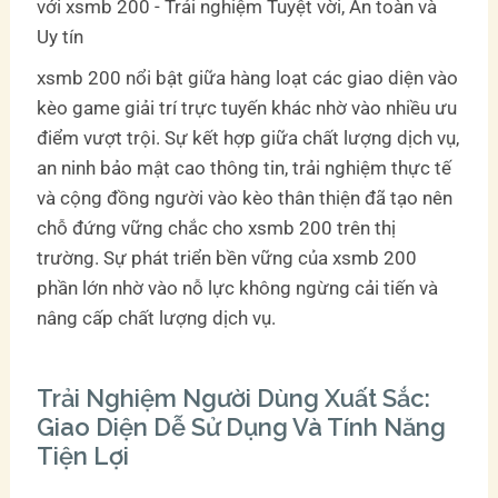
xsmb 200 nổi bật giữa hàng loạt các giao diện vào
kèo game giải trí trực tuyến khác nhờ vào nhiều ưu
điểm vượt trội. Sự kết hợp giữa chất lượng dịch vụ,
an ninh bảo mật cao thông tin, trải nghiệm thực tế
và cộng đồng người vào kèo thân thiện đã tạo nên
chỗ đứng vững chắc cho xsmb 200 trên thị
trường. Sự phát triển bền vững của xsmb 200
phần lớn nhờ vào nỗ lực không ngừng cải tiến và
nâng cấp chất lượng dịch vụ.
Trải Nghiệm Người Dùng Xuất Sắc:
Giao Diện Dễ Sử Dụng Và Tính Năng
Tiện Lợi