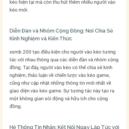
kèo hiện tại mà còn thu hút thêm nhiều người vào
kèo mới.
Diễn Đàn và Nhóm Cộng Đồng: Nơi Chia Sẻ
Kinh Nghiệm và Kiến Thức
xsmb 200 tạo điều kiện cho người vào kèo tương
tác với nhau thông qua các diễn đàn và nhóm cộng
đồng. Tại đây, người vào kèo có thể chia sẻ kinh
nghiệm, thảo luận về chiến lược vào kèo game,
cũng như cập nhật những thông tin mới nhất về
giao diện vào kèo game. Sự tương tác này tạo ra
một không gian sôi động và hữu ích cho cộng
đồng.
Hệ Thống Tin Nhắn: Kết Nối Ngay Lập Tức với