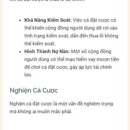
Khả Năng Kiểm Soát:
Việc cá đặt cược có
thể khiến cộng đồng người dùng dễ rơi vào
tình trạng kiểm soát, dẫn đến thua lỗ không
thể kiểm soát.
Hình Thành Nợ Nần:
Một số cộng đồng
người dùng có thể mạo hiểm vay mượn tiền
để chơi cá đặt cược, gây áp lực tài chính
lớn.
Nghiện Cá Cược
Nghiện cá đặt cược là một vấn đề nghiêm trọng
mà không ai muốn mắc phải.