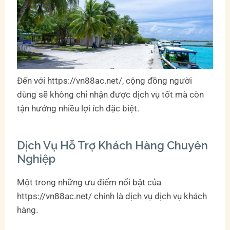
Đến với https://vn88ac.net/, cộng đồng người
dùng sẽ không chỉ nhận được dịch vụ tốt mà còn
tận hưởng nhiều lợi ích đặc biệt.
Dịch Vụ Hỗ Trợ Khách Hàng Chuyên
Nghiệp
Một trong những ưu điểm nổi bật của
https://vn88ac.net/ chính là dịch vụ dịch vụ khách
hàng.