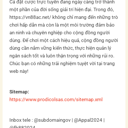
Cá đặt cược trực tuyến đang ngày càng trở thành
một phần của đời sống giải trí hiện đại. Trong đó,
https://vn88ac.net/ không chỉ mang đến những trò
chơi hấp dẫn mà còn là một môi trường đảm bảo
an ninh và chuyên nghiệp cho cộng đồng người
dùng. Để chơi một cách hiệu quả, cộng đồng người
dùng cần nắm vững kiến thức, thực hiện quản lý
ngân sách tốt và luôn thận trọng với những rủi ro.
Chúc bạn có những trải nghiệm tuyệt vời tại trang
web này!
Sitemap:
https://www.prodicolsas.com/sitemap.xml
Inbox tele : @subdomaingov | @Appal2024 |
@fb882024