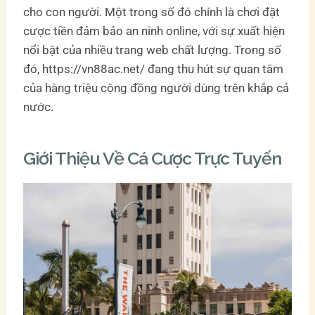
cho con người. Một trong số đó chính là chơi đặt
cược tiền đảm bảo an ninh online, với sự xuất hiện
nổi bật của nhiều trang web chất lượng. Trong số
đó, https://vn88ac.net/ đang thu hút sự quan tâm
của hàng triệu cộng đồng người dùng trên khắp cả
nước.
Giới Thiệu Về Cá Cược Trực Tuyến