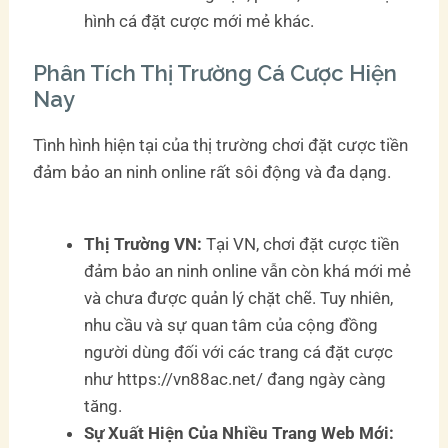
hình cá đặt cược mới mẻ khác.
Phân Tích Thị Trường Cá Cược Hiện
Nay
Tình hình hiện tại của thị trường chơi đặt cược tiền
đảm bảo an ninh online rất sôi động và đa dạng.
Thị Trường VN:
Tại VN, chơi đặt cược tiền
đảm bảo an ninh online vẫn còn khá mới mẻ
và chưa được quản lý chặt chẽ. Tuy nhiên,
nhu cầu và sự quan tâm của cộng đồng
người dùng đối với các trang cá đặt cược
như https://vn88ac.net/ đang ngày càng
tăng.
Sự Xuất Hiện Của Nhiều Trang Web Mới: