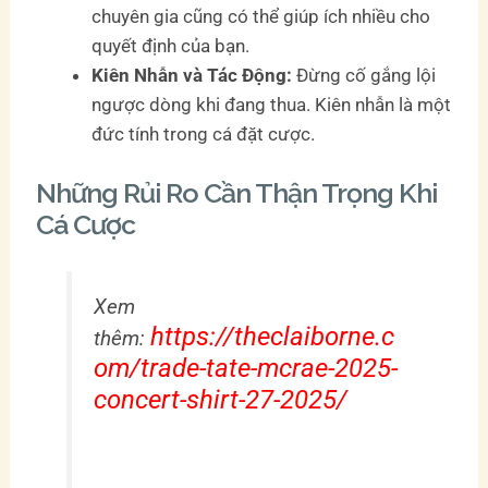
chuyên gia cũng có thể giúp ích nhiều cho
quyết định của bạn.
Kiên Nhẫn và Tác Động:
Đừng cố gắng lội
ngược dòng khi đang thua. Kiên nhẫn là một
đức tính trong cá đặt cược.
Những Rủi Ro Cần Thận Trọng Khi
Cá Cược
Xem
https://theclaiborne.c
thêm:
om/trade-tate-mcrae-2025-
concert-shirt-27-2025/