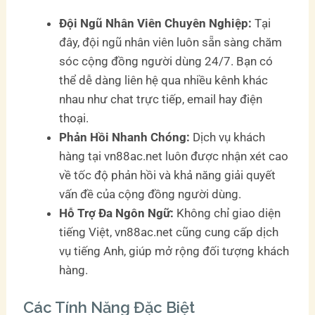
Đội Ngũ Nhân Viên Chuyên Nghiệp:
Tại
đây, đội ngũ nhân viên luôn sẵn sàng chăm
sóc cộng đồng người dùng 24/7. Bạn có
thể dễ dàng liên hệ qua nhiều kênh khác
nhau như chat trực tiếp, email hay điện
thoại.
Phản Hồi Nhanh Chóng:
Dịch vụ khách
hàng tại vn88ac.net luôn được nhận xét cao
về tốc độ phản hồi và khả năng giải quyết
vấn đề của cộng đồng người dùng.
Hỗ Trợ Đa Ngôn Ngữ:
Không chỉ giao diện
tiếng Việt, vn88ac.net cũng cung cấp dịch
vụ tiếng Anh, giúp mở rộng đối tượng khách
hàng.
Các Tính Năng Đặc Biệt