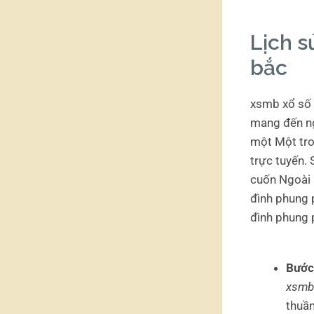
Lịch s
bắc
xsmb xổ số 
mang đến ng
một Một tro
trực tuyến. 
cuốn Ngoài 
đình phung 
đình phung p
Bước
xsmb
thuần