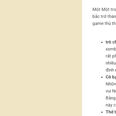
Một Một tro
bắc trở thà
game thủ thi
trò c
xsmb
rất p
nhiều
đình 
Cờ bạ
Những
vui N
Bằng 
này 
Thể 