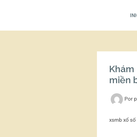
Ir
al
IN
contenido
Khám 
miền 
Por
p
xsmb xổ số