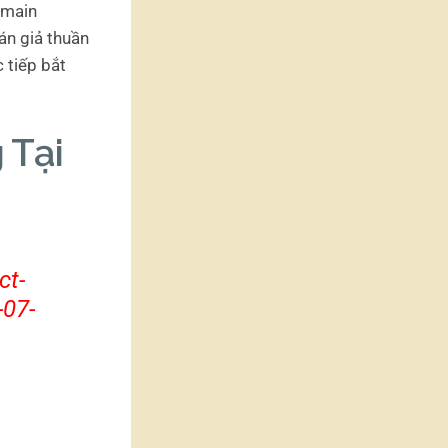
omain
án giả thuần
 tiếp bắt
 Tại
ct-
-07-