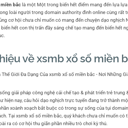
 miền bắc
là một Một trong biển hết điểm mang đến lựa lựa 
ong loài người trong domain authority đình online cùng rất 
hủng cơ hội chưa chỉ muốn có mang đến chuyện dạo nghịch N
iển hết con thị trấn đầy sáng chế tạo mang đến biển hết n
ục.
thiệu về xsmb xổ số miền 
ống giải pháp công nghệ cải chế tạo & phát triển trẻ trung &
ư hiện nay, câu hỏi dạo nghịch trực tuyến đang trở thành mộ
phần xoành xoạch bắt buộc có trong sự sống của tụi domain
ách. Tại xsmb xổ số miền bắc, quý khách chưa chỉ muốn có t
ài ra có cơ hội thu giãn phần nhiều trò chơi kỳ thú.