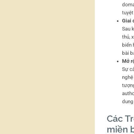
domai
tuyệt
Giai 
Sau 
thủ,
biển 
bài b
Mở rộ
Sự cả
nghệ
tượng
autho
dung 
Các Tr
miền 