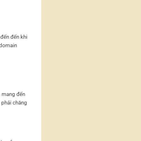
đến đến khi
g domain
ến mang đến
n phải chăng