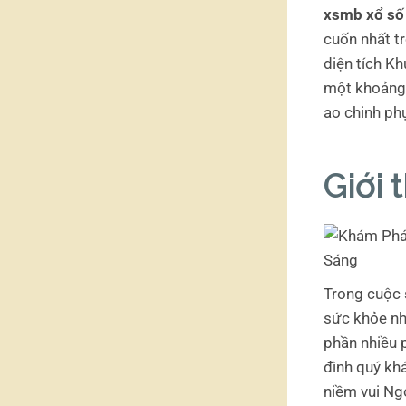
xsmb xổ số
cuốn nhất tr
diện tích K
một khoảng b
ao chinh ph
Giới 
Trong cuộc s
sức khỏe nh
phần nhiều 
đình quý kh
niềm vui Ngo