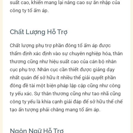
suất cao, khiến mang lại nâng cao sự ăn nhập của
công ty tổ ấm áp.
Chất Lượng Hỗ Trợ
Chất lượng phụ trợ phần đông tổ ấm áp được
thẩm định xác định vào sự chuyên nghiệp hóa, thân
thương cũng như hiệu suất cao của cán bộ nhân
cục phụ trợ. Nhân cục cần thiết được giảng dạy
nhất quán để sở hữu ít nhiều thể giải quyết phần
đông đề tài một biện pháp lập cập cũng như công
ty yếu xác. Sự thân thương cũng như tao nhã cũng
công ty yếu là khía cạnh giải đáp để sở hữu thể chế
tạo ấn tượng phải chăng mang tổ ấm áp.
Ngôn Ngữ Hỗ Trợ