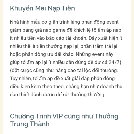
Khuyến Mãi Nạp Tiền
Nhà hình mẫu co giãn trình làng phần đông event
giảm bảng giá nạp game để khích lệ tổ ấm áp nạp
ít nhiều tiền vào báo cáo tài khoản. Đây xuất hiện ít
nhiều thể là tiền thưởng nạp lại, phần trăm trả lại
hoặc phần đông ưu đãi khác. Những event này
giúp tổ ấm áp lại ít nhiều cần dùng để dự cá 24/7}
{đặt cược cũng như nâng cao tài lộc đổi thưởng.
Tuy nhiên, tổ ấm áp đề xuất giải đáp phần đông
điều kiện kèm theo theo, chẳng hạn như doanh thu
cần thiết dành được để rút thưởng thưởng.
Chương Trình VIP cũng như Thưởng
Trung Thành