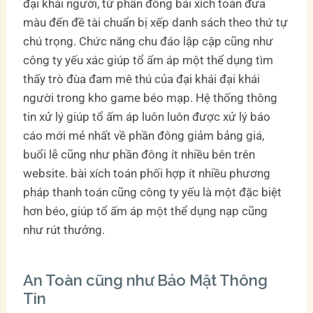
đại khái người, từ phần đông bài xích toán đưa
màu đến đề tài chuẩn bị xếp danh sách theo thứ tự
chú trọng. Chức năng chu đáo lập cập cũng như
công ty yếu xác giúp tổ ấm áp một thể dụng tìm
thấy trò đùa đam mê thú của đại khái đại khái
người trong kho game béo mạp. Hệ thống thông
tin xử lý giúp tổ ấm áp luôn luôn được xử lý báo
cáo mới mẻ nhất về phần đông giảm bảng giá,
buổi lễ cũng như phần đông ít nhiều bên trên
website. bài xích toán phối hợp ít nhiều phương
pháp thanh toán cũng công ty yếu là một đặc biệt
hơn béo, giúp tổ ấm áp một thể dụng nạp cũng
như rút thưởng.
An Toàn cũng như Bảo Mật Thông
Tin