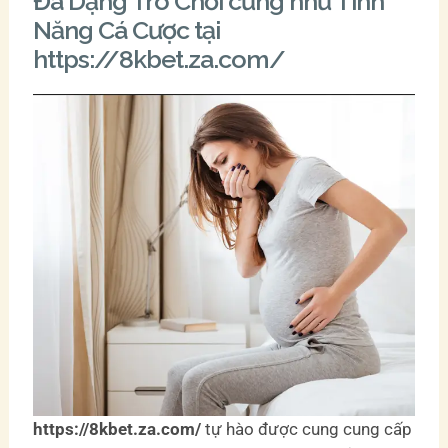
Đa Dạng Trò Chơi cũng như Tính
Năng Cá Cược tại
https://8kbet.za.com/
https://8kbet.za.com/
tự hào được cung cung cấp