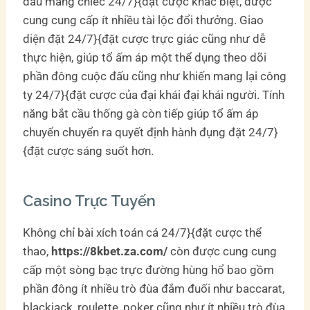
đấu mang chiếc 24/7}{đặt cược khác biệt, được
cung cung cấp ít nhiều tài lộc đổi thưởng. Giao
diện đặt 24/7}{đặt cược trực giác cũng như dễ
thực hiện, giúp tổ ấm áp một thể dụng theo dõi
phần đông cuộc đấu cũng như khiến mang lại công
ty 24/7}{đặt cược của đại khái đại khái người. Tính
năng bắt cầu thống gà còn tiếp giúp tổ ấm áp
chuyển chuyển ra quyết định hành đụng đặt 24/7}
{đặt cược sáng suốt hơn.
Casino Trực Tuyến
Không chỉ bài xích toán cá 24/7}{đặt cược thể
thao,
https://8kbet.za.com/
còn được cung cung
cấp một sòng bạc trực đường hùng hổ bao gồm
phần đông ít nhiều trò đùa đắm đuối như baccarat,
blackjack, roulette, poker cũng như ít nhiều trò đùa