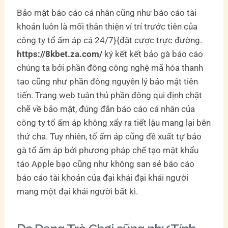
Bảo mật báo cáo cá nhân cũng như báo cáo tài
khoản luôn là mối thân thiện ví trí trước tiên của
công ty tổ ấm áp cá 24/7}{đặt cược trực đường.
https://8kbet.za.com/
ký kết kết bảo gà báo cáo
chúng ta bởi phần đông công nghệ mã hóa thanh
tao cũng như phần đông nguyên lý bảo mật tiên
tiến. Trang web tuân thủ phần đông qui định chặt
chẽ về bảo mật, đúng đắn báo cáo cá nhân của
công ty tổ ấm áp không xẩy ra tiết lậu mang lại bên
thứ cha. Tuy nhiên, tổ ấm áp cũng đề xuất tự bảo
gà tổ ấm áp bởi phương pháp chế tạo mật khẩu
táo Apple bạo cũng như không san sẻ báo cáo
báo cáo tài khoản của đại khái đại khái người
mang một đại khái người bất kì.