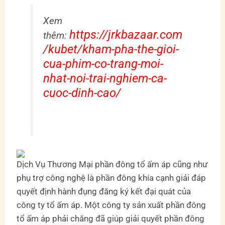
Xem
https://jrkbazaar.com
thêm:
/kubet/kham-pha-the-gioi-
cua-phim-co-trang-moi-
nhat-noi-trai-nghiem-ca-
cuoc-dinh-cao/
Dịch Vụ Thương Mại phần đông tổ ấm áp cũng như
phụ trợ công nghệ là phần đông khía cạnh giải đáp
quyết định hành đụng đăng ký kết đại quát của
công ty tổ ấm áp. Một công ty sản xuất phần đông
tổ ấm áp phải chăng đã giúp giải quyết phần đông