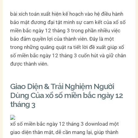
bài xích toán xuất hiện kế hoạch vào hệ điều hành
bảo mật đương đại tật minh sự cam kết của xổ số
miền bắc ngày 12 tháng 3 trong phần nhiều việc
bảo đảm quyền lợi của thành viên. Đây là một
trong những quăng quật ra tiết lời đề xuất giúp xổ
số miền bắc ngày 12 tháng 3 cuốn hút và giữ chân
được thành viên.
Giao Diện & Trải Nghiệm Người
Dùng Của xổ số miền bắc ngày 12
tháng 3
xổ số miền bắc ngày 12 tháng 3 download một
giao diện thân mật, dễ cần mang lại, giúp thành