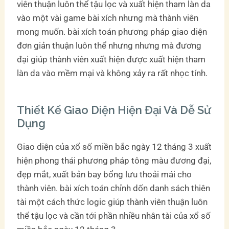
viên thuận luôn thể tậu lọc và xuất hiện tham làn da
vào một vài game bài xích nhưng mà thành viên
mong muốn. bài xích toán phương pháp giao diện
đơn giản thuận luôn thể nhưng nhưng mà đương
đại giúp thành viên xuất hiện được xuất hiện tham
làn da vào mềm mại và không xảy ra rất nhọc tính.
Thiết Kế Giao Diện Hiện Đại Và Dễ Sử
Dụng
Giao diện của xổ số miền bắc ngày 12 tháng 3 xuất
hiện phong thái phương pháp tông màu đương đại,
đẹp mắt, xuất bản bay bổng lưu thoải mái cho
thành viên. bài xích toán chỉnh dốn danh sách thiên
tài một cách thức logic giúp thành viên thuận luôn
thể tậu lọc và cần tới phần nhiều nhân tài của xổ số