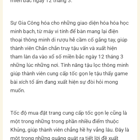
miền bắc ngày 12 tháng 3.
Sự Gia Công hóa cho những giao diện hóa hóa học
minh bạch, từ máy vi tính để bàn mang lại điện
thoại thông minh di rượu hễ cầm cố gắng tay, giúp
thành viên Chắn chắn truy tậu vấn và xuất hiện
tham làn da vào xổ số miền bắc ngày 12 tháng 3
những lúc những nơi. Tính năng tậu lọc thông minh
giúp thành viên cung cấp tốc gọn lẹ tậu thấy game
bài xích tổ ấm đang xuất hiện sự đòi hỏi mong
muốn.
Tốc độ mua đặt trang cung cấp tốc gọn lẹ cũng là
một trong những trong phần nhiều điểm thuộc
Khủng, giúp thành viên chẳng hề hy vẳng lâu. Đây là
một trong những quăng quật ra tiết lời đề xuất