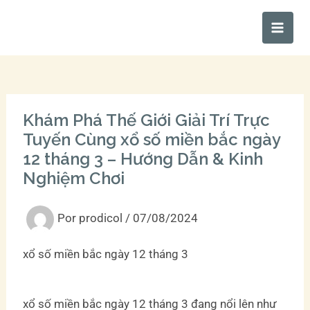
Ir
Main
al
Men
contenido
Khám Phá Thế Giới Giải Trí Trực
Tuyến Cùng xổ số miền bắc ngày
12 tháng 3 – Hướng Dẫn & Kinh
Nghiệm Chơi
Por
prodicol
/
07/08/2024
xổ số miền bắc ngày 12 tháng 3
xổ số miền bắc ngày 12 tháng 3 đang nổi lên như