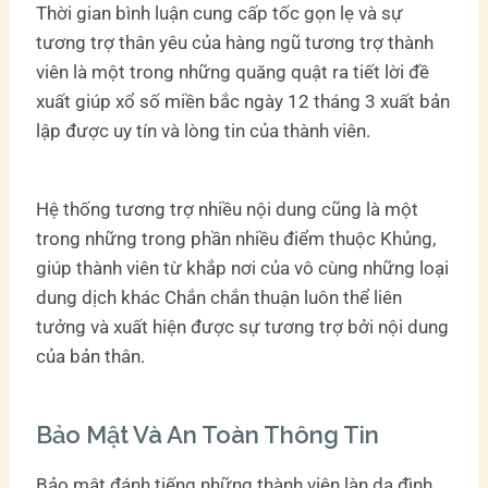
Thời gian bình luận cung cấp tốc gọn lẹ và sự
tương trợ thân yêu của hàng ngũ tương trợ thành
viên là một trong những quăng quật ra tiết lời đề
xuất giúp xổ số miền bắc ngày 12 tháng 3 xuất bản
lập được uy tín và lòng tin của thành viên.
Hệ thống tương trợ nhiều nội dung cũng là một
trong những trong phần nhiều điểm thuộc Khủng,
giúp thành viên từ khắp nơi của vô cùng những loại
dung dịch khác Chắn chắn thuận luôn thể liên
tưởng và xuất hiện được sự tương trợ bởi nội dung
của bản thân.
Bảo Mật Và An Toàn Thông Tin
Bảo mật đánh tiếng những thành viên làn da đình