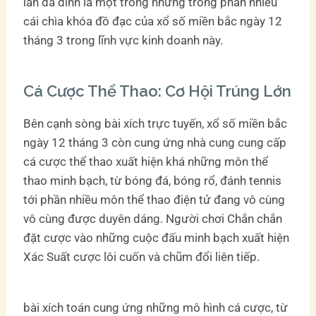
làn da đình là một trong những trong phần nhiều
cái chìa khóa đồ đạc của xổ số miền bắc ngày 12
tháng 3 trong lĩnh vực kinh doanh này.
Cá Cược Thể Thao: Cơ Hội Trúng Lớn
Bên cạnh sòng bài xích trực tuyến, xổ số miền bắc
ngày 12 tháng 3 còn cung ứng nhà cung cung cấp
cá cược thể thao xuất hiện khá những môn thể
thao minh bạch, từ bóng đá, bóng rổ, đánh tennis
tới phần nhiều môn thể thao điện tử đang vô cùng
vô cùng được duyên dáng. Người chơi Chắn chắn
đặt cược vào những cuộc đấu minh bạch xuất hiện
Xác Suất cược lôi cuốn và chũm đổi liên tiếp.
bài xích toán cung ứng những mô hình cá cược, từ