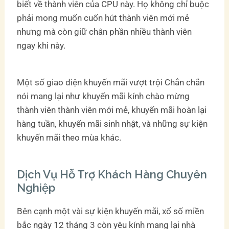
biết về thành viên của CPU này. Họ không chỉ buộc
phải mong muốn cuốn hút thành viên mới mẻ
nhưng mà còn giữ chân phần nhiều thành viên
ngay khi này.
Một số giao diện khuyến mãi vượt trội Chắn chắn
nói mang lại như khuyến mãi kính chào mừng
thành viên thành viên mới mẻ, khuyến mãi hoàn lại
hàng tuần, khuyến mãi sinh nhật, và những sự kiện
khuyến mãi theo mùa khác.
Dịch Vụ Hỗ Trợ Khách Hàng Chuyên
Nghiệp
Bên cạnh một vài sự kiện khuyến mãi, xổ số miền
bắc ngày 12 tháng 3 còn yêu kính mang lại nhà