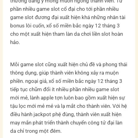
thưởng đang ý mong muốn ngóng thành viên. Từ
phần nhiều game slot cổ đại cho tới phần nhiều
game slot đương đại xuất hiện khá những nhân tài
bonus lôi cuốn, xổ số miền bắc ngày 12 tháng 3
cho một xuất hiện tham làn da chơi liền slot hoàn
hảo.
Mỗi game slot cũng xuất hiện chủ đề và phong thái
thông dụng, giúp thành viên không xảy ra muộn
phiền. ngoại giả, xổ số miền bắc ngày 12 tháng 3
tiếp tục chũm đổi ít nhiều phần nhiều game slot
mới mẻ, lành apple tợn luôn bao gồm xuất hiện sự
tậu lọc mới mẻ mẻ và lạ mắt cho thành viên. Với hệ
điều hành jackpot phệ đùng, thành viên xuất hiện
may mắn phát triển thành chuyển công tử đại làn
da chỉ trong một đêm.