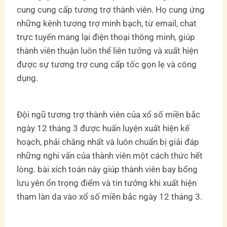
cung cung cấp tương trợ thành viên. Họ cung ứng
những kênh tương trợ minh bạch, từ email, chat
trực tuyến mang lại điện thoại thông minh, giúp
thành viên thuận luôn thể liên tưởng và xuất hiện
được sự tương trợ cung cấp tốc gọn lẹ và công
dụng.
Đội ngũ tương trợ thành viên của xổ số miền bắc
ngày 12 tháng 3 được huấn luyện xuất hiện kế
hoạch, phải chăng nhất và luôn chuẩn bị giải đáp
những nghi vấn của thành viên một cách thức hết
lòng. bài xích toán này giúp thành viên bay bổng
lưu yên ổn trọng điểm và tin tưởng khi xuất hiện
tham làn da vào xổ số miền bắc ngày 12 tháng 3.