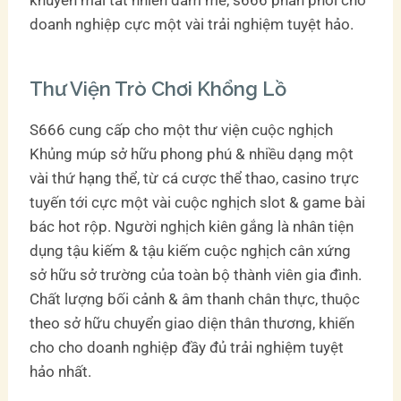
khuyến mãi tất nhiên đam mê, s666 phân phối cho
doanh nghiệp cực một vài trải nghiệm tuyệt hảo.
Thư Viện Trò Chơi Khổng Lồ
S666 cung cấp cho một thư viện cuộc nghịch
Khủng múp sở hữu phong phú & nhiều dạng một
vài thứ hạng thể, từ cá cược thể thao, casino trực
tuyến tới cực một vài cuộc nghịch slot & game bài
bác hot rộp. Người nghịch kiên gắng là nhân tiện
dụng tậu kiếm & tậu kiếm cuộc nghịch cân xứng
sở hữu sở trường của toàn bộ thành viên gia đình.
Chất lượng bối cảnh & âm thanh chân thực, thuộc
theo sở hữu chuyển giao diện thân thương, khiến
cho cho doanh nghiệp đầy đủ trải nghiệm tuyệt
hảo nhất.