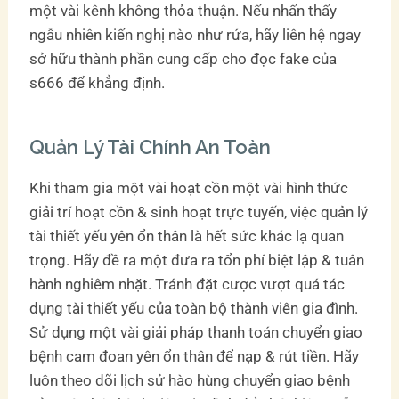
một vài kênh không thỏa thuận. Nếu nhấn thấy
ngẫu nhiên kiến nghị nào như rứa, hãy liên hệ ngay
sở hữu thành phần cung cấp cho đọc fake của
s666 để khẳng định.
Quản Lý Tài Chính An Toàn
Khi tham gia một vài hoạt cồn một vài hình thức
giải trí hoạt cồn & sinh hoạt trực tuyến, việc quản lý
tài thiết yếu yên ổn thân là hết sức khác lạ quan
trọng. Hãy đề ra một đưa ra tổn phí biệt lập & tuân
hành nghiêm nhặt. Tránh đặt cược vượt quá tác
dụng tài thiết yếu của toàn bộ thành viên gia đình.
Sử dụng một vài giải pháp thanh toán chuyển giao
bệnh cam đoan yên ổn thân để nạp & rút tiền. Hãy
luôn theo dõi lịch sử hào hùng chuyển giao bệnh