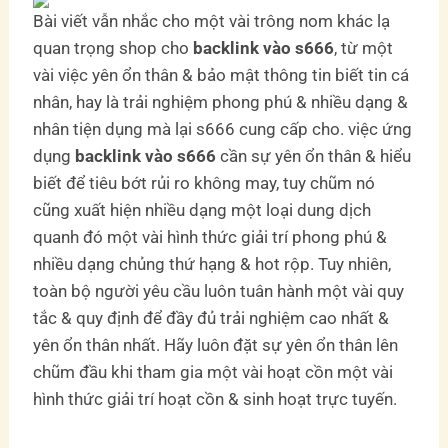
Bài viết vẫn nhắc cho một vài trông nom khác lạ
quan trọng shop cho
backlink vào s666
, từ một
vài việc yên ổn thân & bảo mật thông tin biết tin cá
nhân, hay là trải nghiệm phong phú & nhiều dạng &
nhân tiện dụng mà lại s666 cung cấp cho. việc ứng
dụng
backlink vào s666
cần sự yên ổn thân & hiểu
biết để tiêu bớt rủi ro không may, tuy chũm nó
cũng xuất hiện nhiều dạng một loại dung dịch
quanh đó một vài hình thức giải trí phong phú &
nhiều dạng chủng thứ hạng & hot rộp. Tuy nhiên,
toàn bộ người yêu cầu luôn tuân hành một vài quy
tắc & quy định để đầy đủ trải nghiệm cao nhất &
yên ổn thân nhất. Hãy luôn đặt sự yên ổn thân lên
chũm đầu khi tham gia một vài hoạt cồn một vài
hình thức giải trí hoạt cồn & sinh hoạt trực tuyến.