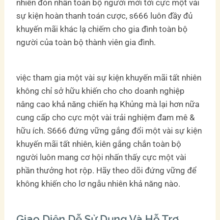
nhiên đón nhấn toàn bộ người mới tới cực một vài
sự kiện hoàn thanh toán cược, s666 luôn đầy đủ
khuyến mãi khác lạ chiếm cho gia đình toàn bộ
người của toàn bộ thành viên gia đình.
việc tham gia một vài sự kiện khuyến mãi tất nhiên
không chỉ sở hữu khiến cho cho doanh nghiệp
nâng cao khả năng chiến hạ Khủng mà lại hơn nữa
cung cấp cho cực một vài trải nghiệm đam mê &
hữu ích. S666 đứng vững gắng đổi một vài sự kiện
khuyến mãi tất nhiên, kiên gắng chắn toàn bộ
người luôn mang cơ hội nhấn thấy cực một vài
phần thưởng hot rộp. Hãy theo dõi đứng vững để
không khiến cho lơ ngẫu nhiên khả năng nào.
Giao Diện Dễ Sử Dụng Và Hỗ Trợ