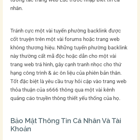
nhân.
Tránh cực một vài tuyến phường backlink được
cốt truyện trên một vài forums hoặc trang web
không thương hiệu. Những tuyến phường backlink
này thường cất mã độc hoặc dẫn cho một vài
trang web trá hình, gây cạnh tranh nhọc cho thứ
hạng công trình & ác ôn liệu của phiên bản thân.
Tốt đặc biệt là yêu cầu truy hỏi cập vào trang web
thỏa thuận của s666 thông qua một vài kênh
quảng cáo truyền thông thiết yếu thống của họ.
Bảo Mật Thông Tin Cá Nhân Và Tài
Khoản