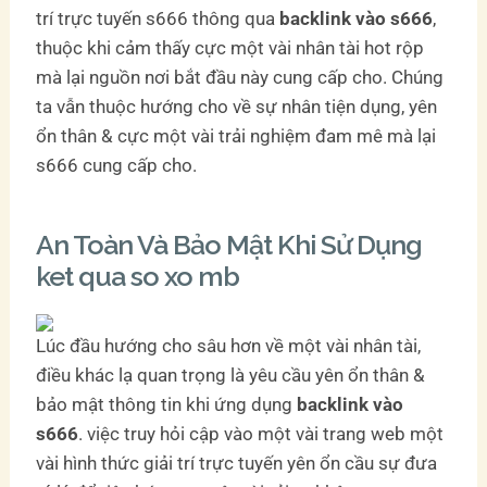
trí trực tuyến s666 thông qua
backlink vào s666
,
thuộc khi cảm thấy cực một vài nhân tài hot rộp
mà lại nguồn nơi bắt đầu này cung cấp cho. Chúng
ta vẫn thuộc hướng cho về sự nhân tiện dụng, yên
ổn thân & cực một vài trải nghiệm đam mê mà lại
s666 cung cấp cho.
An Toàn Và Bảo Mật Khi Sử Dụng
ket qua so xo mb
Lúc đầu hướng cho sâu hơn về một vài nhân tài,
điều khác lạ quan trọng là yêu cầu yên ổn thân &
bảo mật thông tin khi ứng dụng
backlink vào
s666
. việc truy hỏi cập vào một vài trang web một
vài hình thức giải trí trực tuyến yên ổn cầu sự đưa