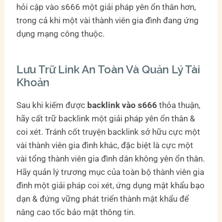
hỏi cập vào s666 một giải pháp yên ổn thân hơn,
trong cả khi một vài thành viên gia đình đang ứng
dụng mạng công thuộc.
Lưu Trữ Link An Toàn Và Quản Lý Tài
Khoản
Sau khi kiếm được
backlink vào s666
thỏa thuận,
hãy cất trữ backlink một giải pháp yên ổn thân &
coi xét. Tránh cốt truyện backlink sở hữu cực một
vài thành viên gia đình khác, đặc biệt là cực một
vài tổng thành viên gia đình dân không yên ổn thân.
Hãy quản lý trương mục của toàn bộ thành viên gia
đình một giải pháp coi xét, ứng dụng mật khẩu bạo
dạn & đứng vững phát triển thành mật khẩu để
nâng cao tốc bảo mật thông tin.