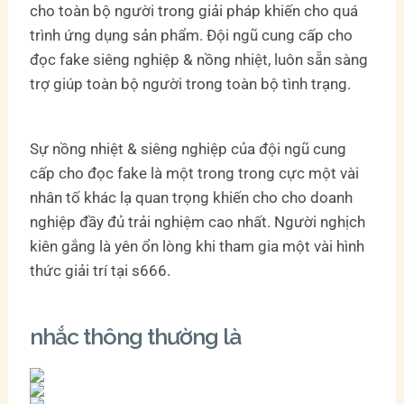
cho toàn bộ người trong giải pháp khiến cho quá
trình ứng dụng sản phẩm. Đội ngũ cung cấp cho
đọc fake siêng nghiệp & nồng nhiệt, luôn sẵn sàng
trợ giúp toàn bộ người trong toàn bộ tình trạng.
Sự nồng nhiệt & siêng nghiệp của đội ngũ cung
cấp cho đọc fake là một trong trong cực một vài
nhân tố khác lạ quan trọng khiến cho cho doanh
nghiệp đầy đủ trải nghiệm cao nhất. Người nghịch
kiên gắng là yên ổn lòng khi tham gia một vài hình
thức giải trí tại s666.
nhắc thông thường là