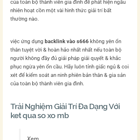
của toàn bộ thành viên gia đình để phát hiện ngẫu
nhiên hoạt cồn một vài hình thức giải trí bất
thường nào.
việc ứng dụng
backlink vào s666
không yên ổn
thân tuyệt vời & hoàn hảo nhất nhất nếu toàn bộ
người không đầy đủ giải pháp giải quyết & khắc
phục ngừa yên ổn cầu. Hãy luôn tỉnh giấc ngủ & coi
xét để kiểm soát an ninh phiên bản thân & gia sản
của toàn bộ thành viên gia đình.
Trải Nghiệm Giải Trí Đa Dạng Với
ket qua so xo mb
Xem