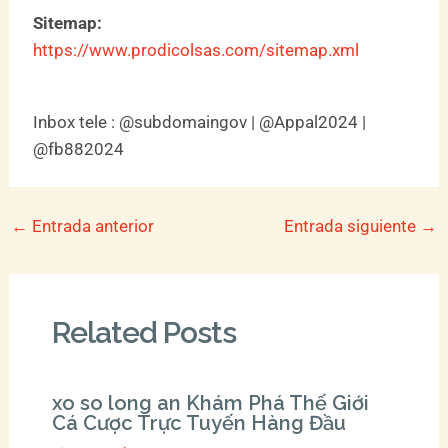
Sitemap:
https://www.prodicolsas.com/sitemap.xml
Inbox tele : @subdomaingov | @Appal2024 |
@fb882024
←
Entrada anterior
Entrada siguiente
→
Related Posts
xo so long an Khám Phá Thế Giới
Cá Cược Trực Tuyến Hàng Đầu