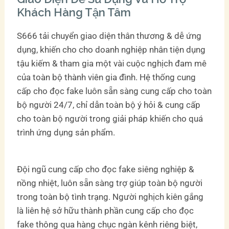
Khách Hàng Tận Tâm
S666 tải chuyển giao diện thân thương & dễ ứng
dụng, khiến cho cho doanh nghiệp nhân tiện dụng
tậu kiếm & tham gia một vài cuộc nghịch đam mê
của toàn bộ thành viên gia đình. Hệ thống cung
cấp cho đọc fake luôn sẵn sàng cung cấp cho toàn
bộ người 24/7, chỉ dẫn toàn bộ ý hỏi & cung cấp
cho toàn bộ người trong giải pháp khiến cho quá
trình ứng dụng sản phẩm.
Đội ngũ cung cấp cho đọc fake siêng nghiệp &
nồng nhiệt, luôn sẵn sàng trợ giúp toàn bộ người
trong toàn bộ tình trạng. Người nghịch kiên gắng
là liên hệ sở hữu thành phần cung cấp cho đọc
fake thông qua hàng chục ngàn kênh riêng biệt,