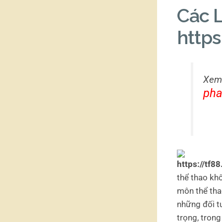
Các L
https
Xem
pha
https://tf88
thể thao kh
môn thể tha
những đối t
trọng, tron