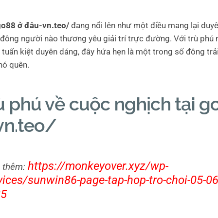
go88 ở đâu-vn.teo/
đang nổi lên như một điều mang lại duy
 đông người nào thương yêu giải trí trực đường. Với trù phú
 tuấn kiệt duyên dáng, đây hứa hẹn là một trong số đông tr
hó quên.
ù phú về cuộc nghịch tại g
vn.teo/
https://monkeyover.xyz/wp-
 thêm:
vices/sunwin86-page-tap-hop-tro-choi-05-06
25