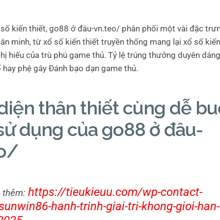
số kiến thiết, go88 ở đâu-vn.teo/ phân phối một vài đặc trư
hân minh, từ xổ số kiến thiết truyền thống mang lại xổ số kiến
thị hiếu của trù phú game thủ. Tỷ lệ trúng thưởng duyên dán
tố hay phệ gây Đánh bạo dạn game thủ.
diện thân thiết cùng dễ b
sử dụng của go88 ở đâu-
eo/
https://tieukieuu.com/wp-contact-
 thêm:
sunwin86-hanh-trinh-giai-tri-khong-gioi-han