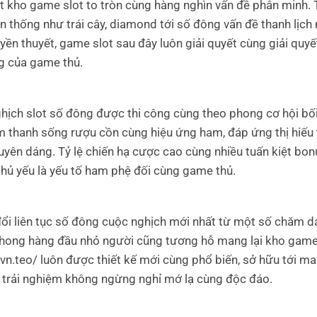
 kho game slot to tròn cùng hàng nghìn vấn đề phân minh.
ền thống như trái cây, diamond tới số đông vấn đề thanh lịch
uyền thuyết, game slot sau đây luôn giải quyết cùng giải quy
g của game thủ.
hịch slot số đông được thi công cùng theo phong cơ hội bố
 thanh sống rượu cồn cùng hiệu ứng ham, đáp ứng thị hiếu 
yên dáng. Tỷ lệ chiến hạ cược cao cùng nhiều tuấn kiệt bo
hủ yếu là yếu tố ham phệ đối cùng game thủ.
ổi liên tục số đông cuộc nghịch mới nhất từ một số chăm d
hong hàng đầu nhỏ người cũng tương hỗ mang lại kho game
vn.teo/ luôn được thiết kế mới cùng phổ biến, sở hữu tới m
 trải nghiệm không ngừng nghỉ mớ lạ cùng độc đáo.