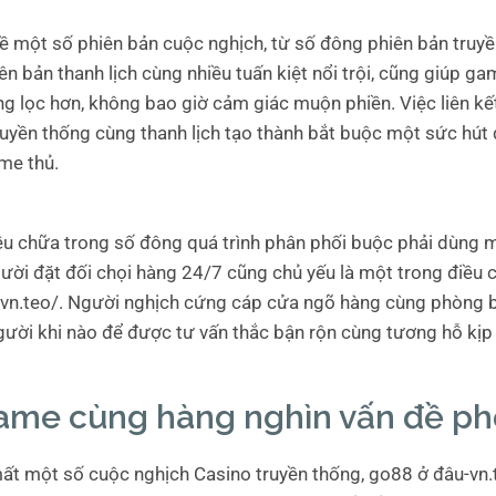
về một số phiên bản cuộc nghịch, từ số đông phiên bản truyề
n bản thanh lịch cùng nhiều tuấn kiệt nổi trội, cũng giúp g
ng lọc hơn, không bao giờ cảm giác muộn phiền. Việc liên kế
ruyền thống cùng thanh lịch tạo thành bắt buộc một sức hút
me thủ.
u chữa trong số đông quá trình phân phối buộc phải dùng m
ười đặt đối chọi hàng 24/7 cũng chủ yếu là một trong điều 
vn.teo/. Người nghịch cứng cáp cửa ngõ hàng cùng phòng 
gười khi nào để được tư vấn thắc bận rộn cùng tương hỗ kịp 
game cùng hàng nghìn vấn đề ph
ất một số cuộc nghịch Casino truyền thống, go88 ở đâu-vn.