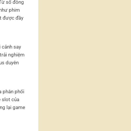
 Từ số đông
 như phim
ết được đầy
i cảnh say
trải nghiệm
nus duyên
a phân phối
 slot của
ang lại game