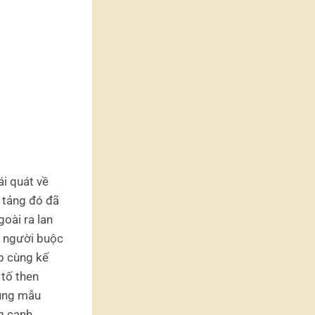
ái quát về
n tảng đó đã
oài ra lan
g người buộc
p cùng kế
 tố then
cùng mẫu
g cạnh