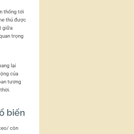
n thống tới
ame thủ được
t giữa
 quan trọng
ang lại
cộng của
ban tương
thời.
ổ biến
teo/ còn