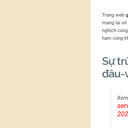
Trang web
mang lại số
nghịch cùng
ham cùng k
Sự tr
đâu-
Xem
ser
20