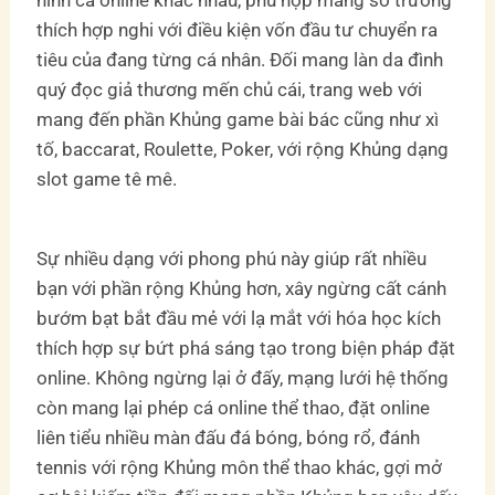
thích hợp nghi với điều kiện vốn đầu tư chuyển ra
tiêu của đang từng cá nhân. Đối mang làn da đình
quý đọc giả thương mến chủ cái, trang web với
mang đến phần Khủng game bài bác cũng như xì
tố, baccarat, Roulette, Poker, với rộng Khủng dạng
slot game tê mê.
Sự nhiều dạng với phong phú này giúp rất nhiều
bạn với phần rộng Khủng hơn, xây ngừng cất cánh
bướm bạt bắt đầu mẻ với lạ mắt với hóa học kích
thích hợp sự bứt phá sáng tạo trong biện pháp đặt
online. Không ngừng lại ở đấy, mạng lưới hệ thống
còn mang lại phép cá online thể thao, đặt online
liên tiểu nhiều màn đấu đá bóng, bóng rổ, đánh
tennis với rộng Khủng môn thể thao khác, gợi mở