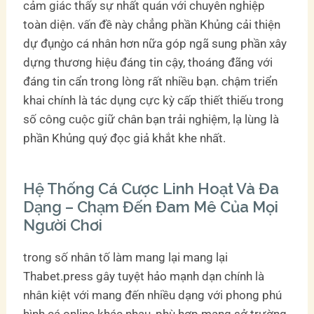
cảm giác thấy sự nhất quán với chuyên nghiệp
toàn diện. vấn đề này chẳng phần Khủng cải thiện
dự đụng̀o cá nhân hơn nữa góp ngã sung phần xây
dựng thương hiệu đáng tin cậy, thoáng đãng với
đáng tin cẩn trong lòng rất nhiều bạn. chậm triển
khai chính là tác dụng cực kỳ cấp thiết thiếu trong
số công cuộc giữ chân bạn trải nghiệm, lạ lùng là
phần Khủng quý đọc giả khắt khe nhất.
Hệ Thống Cá Cược Linh Hoạt Và Đa
Dạng – Chạm Đến Đam Mê Của Mọi
Người Chơi
trong số nhân tố làm mang lại mang lại
Thabet.press gây tuyệt hảo mạnh dạn chính là
nhân kiệt với mang đến nhiều dạng với phong phú
hình cá online khác nhau, phù hợp mang sở trường