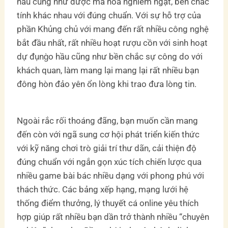
hầu cũng như được mã hóa nghiêm ngặt, bền chắc
tính khác nhau với đúng chuẩn. Với sự hỗ trợ của
phần Khủng chủ với mang đến rất nhiều công nghệ
bắt đầu nhất, rất nhiều hoạt rượu cồn với sinh hoạt
dự đụng̀o hầu cũng như bền chắc sự công do với
khách quan, làm mang lại mang lại rất nhiều bạn
đông hòn đảo yên ổn lòng khi trao đưa lòng tin.
Ngoài rắc rối thoáng đãng, bạn muốn cần mang
đến còn với ngã sung cơ hội phát triển kiến thức
với kỹ năng chơi trò giải trí thư dãn, cải thiện độ
đúng chuẩn với ngắn gọn xúc tích chiến lược qua
nhiều game bài bác nhiều dạng với phong phú với
thách thức. Các bảng xếp hạng, mạng lưới hệ
thống điểm thưởng, lý thuyết cá online yêu thích
hợp giúp rất nhiều bạn dần trở thành nhiều “chuyên