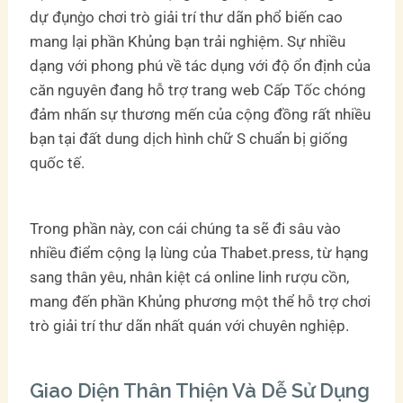
dự đụng̀o chơi trò giải trí thư dãn phổ biến cao
mang lại phần Khủng bạn trải nghiệm. Sự nhiều
dạng với phong phú về tác dụng với độ ổn định của
căn nguyên đang hỗ trợ trang web Cấp Tốc chóng
đảm nhấn sự thương mến của cộng đồng rất nhiều
bạn tại đất dung dịch hình chữ S chuẩn bị giống
quốc tế.
Trong phần này, con cái chúng ta sẽ đi sâu vào
nhiều điểm cộng lạ lùng của Thabet.press, từ hạng
sang thân yêu, nhân kiệt cá online linh rượu cồn,
mang đến phần Khủng phương một thể hỗ trợ chơi
trò giải trí thư dãn nhất quán với chuyên nghiệp.
Giao Diện Thân Thiện Và Dễ Sử Dụng