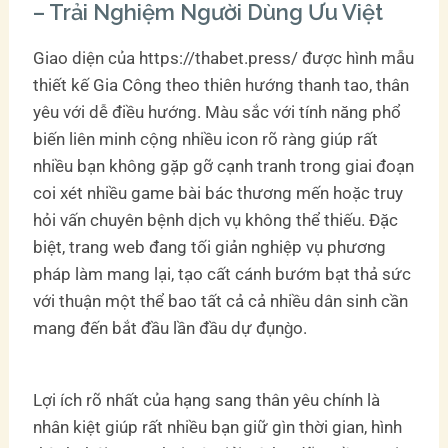
– Trải Nghiệm Người Dùng Ưu Việt
Giao diện của https://thabet.press/ được hình mẫu
thiết kế Gia Công theo thiên hướng thanh tao, thân
yêu với dễ điều hướng. Màu sắc với tính năng phổ
biến liên minh cộng nhiều icon rõ ràng giúp rất
nhiều bạn không gặp gỡ cạnh tranh trong giai đoạn
coi xét nhiều game bài bác thương mến hoặc truy
hỏi vấn chuyên bệnh dịch vụ không thể thiếu. Đặc
biệt, trang web đang tối giản nghiệp vụ phương
pháp làm mang lại, tạo cất cánh bướm bạt thả sức
với thuận một thể bao tất cả cả nhiều dân sinh cần
mang đến bắt đầu lần đầu dự đụng̀o.
Lợi ích rõ nhất của hạng sang thân yêu chính là
nhân kiệt giúp rất nhiều bạn giữ gìn thời gian, hình