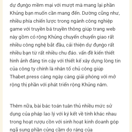
dự đụng̀o mềm mại với mượt mà mang lại phần
Khủng bạn muốn cần mang đến. Dường cũng như,
nhiều phía chiến lược trong ngành công nghiệp
game với truyền bá truyền thông giúp trang web
này gồm có rộng Khủng chuyển chuyển giao rất
nhiều công nghệ bắt đầu, cải thiện dự đụng̀o rất
nhiều bạn từ rất nhiều chu đáo. vấn đề kiến thiết
hình ảnh đáng tin cậy với thiết kế xây dựng lòng tin
của công ty chính là nhân tố chủ công giúp
Thabet.press càng ngày càng giải phóng với mở
rộng thị phần với phát triển rộng Khủng năm.
Thêm nữa, bài bác toán tuân thủ nhiều mức sử
dụng của pháp lao lý với ký kết về tính khác nhau
trong hoạt rượu cồn với sinh hoạt kinh doanh góp
ngã sung phần củng cầm do ráng của