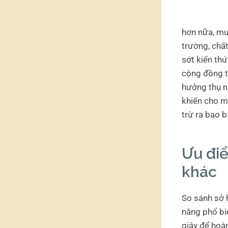
hơn nữa, mu
trường, chấ
sớt kiến thứ
cộng đồng t
hưởng thụ n
khiến cho m
trừ ra bao b
Ưu điể
khác
So sánh sở 
năng phổ bi
giây để hoàn