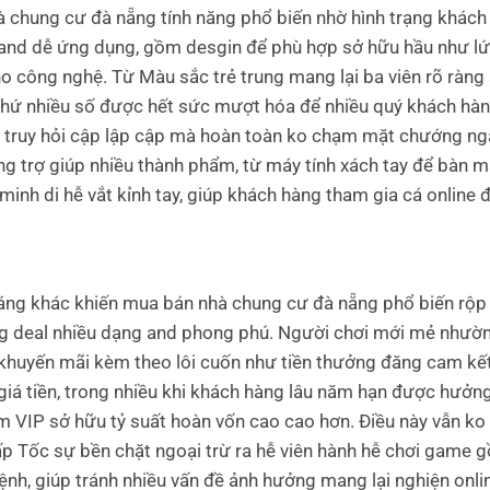
 chung cư đà nẵng tính năng phổ biến nhờ hình trạng khách
and dễ ứng dụng, gồm desgin để phù hợp sở hữu hầu như lứ
o công nghệ. Từ Màu sắc trẻ trung mang lại ba viên rõ ràn
 thứ nhiều số được hết sức mượt hóa để nhiều quý khách hàn
truy hỏi cập lập cập mà hoàn toàn ko chạm mặt chướng ngạ
ng trợ giúp nhiều thành phẩm, từ máy tính xách tay để bàn m
minh di hễ vắt kỉnh tay, giúp khách hàng tham gia cá online 
ng khác khiến mua bán nhà chung cư đà nẵng phổ biến rộp
ng deal nhiều dạng and phong phú. Người chơi mới mẻ nhườ
khuyến mãi kèm theo lôi cuốn như tiền thưởng đăng cam kế
giá tiền, trong nhiều khi khách hàng lâu năm hạn được hưởng
 VIP sở hữu tỷ suất hoàn vốn cao cao hơn. Điều này vẫn ko 
p Tốc sự bền chặt ngoại trừ ra hễ viên hành hễ chơi game g
nh, giúp tránh nhiều vấn đề ảnh hưởng mang lại nghiện onli