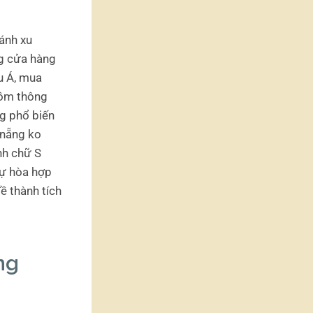
ánh xu
g cửa hàng
u Á, mua
gồm thông
ng phổ biến
 nẵng ko
nh chữ S
sự hòa hợp
ề thành tích
ng