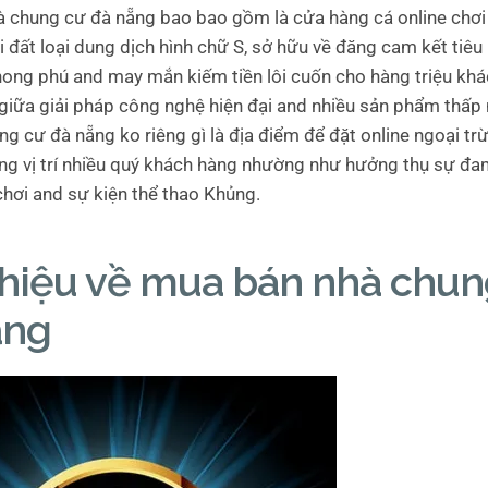
 chung cư đà nẵng bao bao gồm là cửa hàng cá online chơi
 đất loại dung dịch hình chữ S, sở hữu về đăng cam kết tiêu
ong phú and may mắn kiếm tiền lôi cuốn cho hàng triệu khá
giữa giải pháp công nghệ hiện đại and nhiều sản phẩm thấp
g cư đà nẵng ko riêng gì là địa điểm để đặt online ngoại trừ 
ng vị trí nhiều quý khách hàng nhường như hưởng thụ sự đ
chơi and sự kiện thể thao Khủng.
thiệu về mua bán nhà chun
ẵng