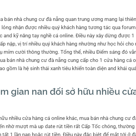
a bán nhà chung cư đà nẵng quan trung ương mang lại thiên 
t lỏng nhận được nhiều quý khách hàng tương tác qua foru
c and kỹ năng tay nghề cá online. Điều này xây dừng được 1 
ấp nập, vị trí nhiều quý khách hàng nhường như học hỏi cho
ụ mỉm cười thông thường. Tổng thể, nhiều Điểm sáng đó vẫn
ua bán nhà chung cư đà nẵng cung cấp cho 1 cửa hàng cá o
ao gồm là hệ sinh thái xanh tiêu khiển toàn diện and khái quá
m gian nan đối sở hữu nhiều cử
hữu nhiều cửa hàng cá online khác, mua bán nhà chung cư đ
ến nhờ mượt mà up date rút tiền rất Cấp Tốc chóng, thường 
 tất 1 lần nạp hoặc rút tiền. Điều này đặc biệt để mắt tới ở đ