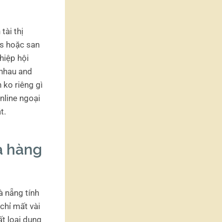
tài thị
ms hoặc san
hiệp hội
 nhau and
 ko riêng gì
nline ngoại
t.
a hàng
à nẵng tính
chỉ mất vài
ất loại dung