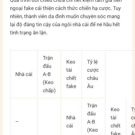
ngoại fake cải thiện cách thức chiến hạ cược. Tuy
nhiên, thành viên da đình muốn chuyên sóc mang
lại độ đáng tin cậy của ngôi nhà cái để né hầu hết
tình trạng ăn lận.
Trận
Keo
Tỷ lệ
đấu
tài
cược
Nhà cái
A-B
chết
châu
(Keo
fake
Âu
chấp)
Trận
Keo
T
đấu
Nhà
tài
c
–
A-B
cái
chết
c
(Keo
fake
Â