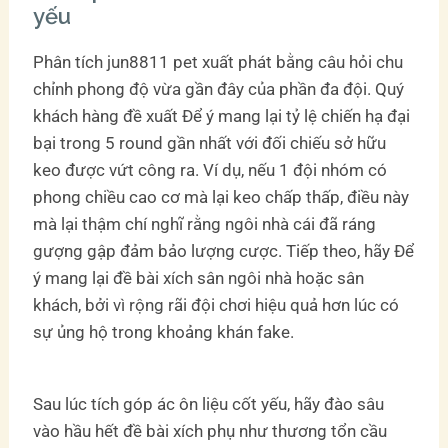
yếu
Phân tích jun8811 pet xuất phát bằng câu hỏi chu
chỉnh phong độ vừa gần đây của phần đa đội. Quý
khách hàng đề xuất Để ý mang lại tỷ lệ chiến hạ đại
bại trong 5 round gần nhất với đối chiếu sở hữu
keo được vứt công ra. Ví dụ, nếu 1 đội nhóm có
phong chiều cao cơ mà lại keo chấp thấp, điều này
mà lại thậm chí nghĩ rằng ngôi nhà cái đã ráng
gượng gập đảm bảo lượng cược. Tiếp theo, hãy Để
ý mang lại đề bài xích sân ngôi nhà hoặc sân
khách, bởi vì rộng rãi đội chơi hiệu quả hơn lúc có
sự ủng hộ trong khoảng khán fake.
Sau lúc tích góp ác ôn liệu cốt yếu, hãy đào sâu
vào hầu hết đề bài xích phụ như thương tổn cầu