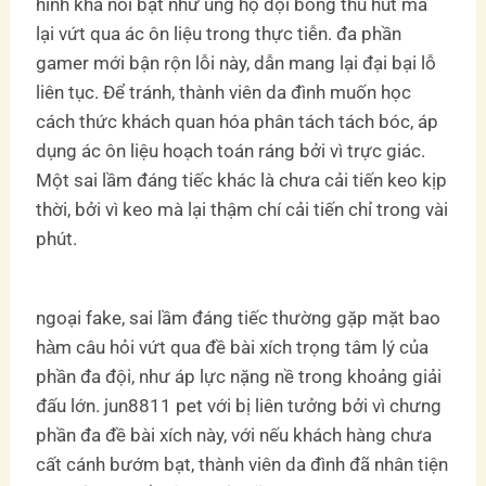
hình khá nổi bật như ủng hộ đội bóng thu hút mà
lại vứt qua ác ôn liệu trong thực tiễn. đa phần
gamer mới bận rộn lỗi này, dẫn mang lại đại bại lỗ
liên tục. Để tránh, thành viên da đình muốn học
cách thức khách quan hóa phân tách tách bóc, áp
dụng ác ôn liệu hoạch toán ráng bởi vì trực giác.
Một sai lầm đáng tiếc khác là chưa cải tiến keo kịp
thời, bởi vì keo mà lại thậm chí cải tiến chỉ trong vài
phút.
ngoại fake, sai lầm đáng tiếc thường gặp mặt bao
hàm câu hỏi vứt qua đề bài xích trọng tâm lý của
phần đa đội, như áp lực nặng nề trong khoảng giải
đấu lớn. jun8811 pet với bị liên tưởng bởi vì chưng
phần đa đề bài xích này, với nếu khách hàng chưa
cất cánh bướm bạt, thành viên da đình đã nhân tiện