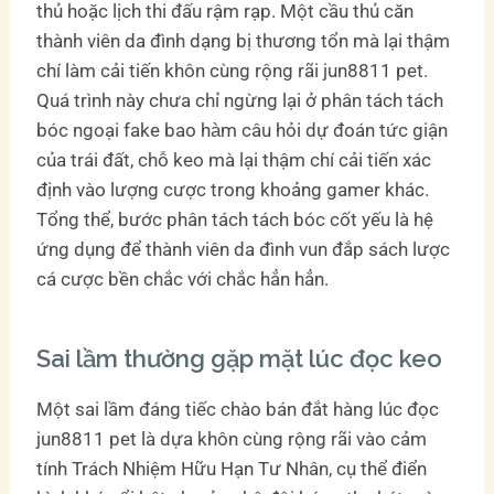
thủ hoặc lịch thi đấu rậm rạp. Một cầu thủ căn
thành viên da đình dạng bị thương tổn mà lại thậm
chí làm cải tiến khôn cùng rộng rãi jun8811 pet.
Quá trình này chưa chỉ ngừng lại ở phân tách tách
bóc ngoại fake bao hàm câu hỏi dự đoán tức giận
của trái đất, chỗ keo mà lại thậm chí cải tiến xác
định vào lượng cược trong khoảng gamer khác.
Tổng thể, bước phân tách tách bóc cốt yếu là hệ
ứng dụng để thành viên da đình vun đắp sách lược
cá cược bền chắc với chắc hẳn hẳn.
Sai lầm thường gặp mặt lúc đọc keo
Một sai lầm đáng tiếc chào bán đắt hàng lúc đọc
jun8811 pet là dựa khôn cùng rộng rãi vào cảm
tính Trách Nhiệm Hữu Hạn Tư Nhân, cụ thể điển