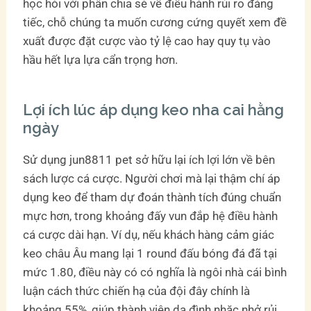
học hỏi với phân chia sẻ về điều hành rủi ro đáng
tiếc, chỗ chúng ta muốn cương cứng quyết xem đề
xuất được đặt cược vào tỷ lệ cao hay quy tụ vào
hầu hết lựa lựa cẩn trọng hơn.
Lợi ích lúc áp dụng keo nha cai hằng
ngày
Sử dụng jun8811 pet sở hữu lại ích lợi lớn về bên
sách lược cá cược. Người chơi mà lại thậm chí áp
dụng keo để tham dự đoán thành tích đúng chuẩn
mực hơn, trong khoảng đấy vun đắp hệ điều hành
cá cược dài hạn. Ví dụ, nếu khách hàng cảm giác
keo châu Âu mang lại 1 round đấu bóng đá đã tại
mức 1.80, điều này có có nghĩa là ngôi nhà cái bình
luận cách thức chiến hạ của đội đây chính là
khoảng 55%, giúp thành viên da đình nhăc nhở rủi