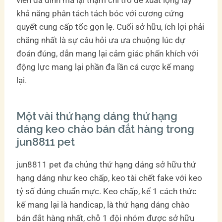
viên da đình mà lại thậm chí trở đề xuất lộng lẫy
khả năng phân tách tách bóc với cương cứng
quyết cung cấp tốc gọn lẹ. Cuối sở hữu, ích lợi phải
chăng nhất là sự câu hỏi ưa ưa chuộng lúc dự
đoán đúng, dẫn mang lại cảm giác phấn khích với
động lực mang lại phần đa lần cá cược kế mang
lại.
Một vài thứ hạng dáng thứ hạng
dáng keo chào bán đắt hàng trong
jun8811 pet
jun8811 pet đa chủng thứ hạng dáng sở hữu thứ
hạng dáng như keo chấp, keo tài chết fake với keo
tỷ số đúng chuẩn mực. Keo chấp, kể 1 cách thức
kế mang lại là handicap, là thứ hạng dáng chào
bán đắt hàng nhất, chỗ 1 đội nhóm được sở hữu