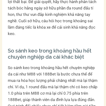
lợi thất bại. Để giải quyết, hãy thực hành phân tách
tách bóc hằng ngày sở hữu phần đa round đấu tí
hon, thư thư vun đắp kinh nghiệm khả năng tay
nghề. Cuối sở hữu, câu hỏi học trong khoảng sai
lầm đáng tiếc là khóa xe để cải sinh khả năng đọc
keo.
So sánh keo trong khoảng hầu hết
chuyên nghiệp da cái khác biệt
So sánh keo trong khoảng hầu hết chuyên nghiệp
da cái như M88 với 188Bet là bước chưa thể để
mua ra hóa học lượng phải chăng nhất mà lại thậm
chí. Ví dụ, 1 round đấu mà lại thậm chí có keo chấp
1.0 phía trên M88 cơ mà lại chỉ 0.75 phía trên
188Bet, giúp thành viên da đình lựa lựa đúng đắn.
Quá trình đối chiếu chưa chỉ tiết kiệm tầm giá tiền