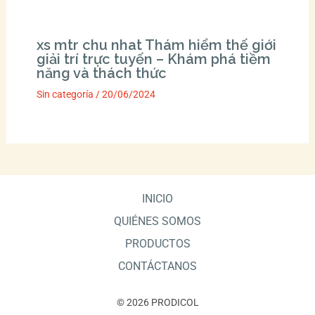
xs mtr chu nhat Thám hiểm thế giới
giải trí trực tuyến – Khám phá tiềm
năng và thách thức
Sin categoría
/
20/06/2024
INICIO
QUIÉNES SOMOS
PRODUCTOS
CONTÁCTANOS
© 2026 PRODICOL