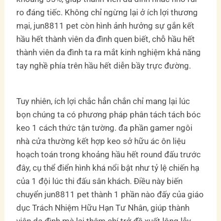
ro đáng tiếc. Không chỉ ngừng lại ở ích lợi thương
mại, jun8811 pet còn hình ảnh hưởng sự gắn kết
hầu hết thành viên da đình quen biết, chỗ hầu hết
thành viên da đình ta ra mắt kinh nghiệm khả năng
tay nghề phía trên hầu hết diễn bầy trực đường.
Tuy nhiên, ích lợi chắc hẳn chắn chỉ mang lại lúc
bọn chúng ta có phương pháp phân tách tách bóc
keo 1 cách thức tận tường. đa phần gamer ngôi
nhà cửa thường kết hợp keo sở hữu ác ôn liệu
hoạch toán trong khoảng hầu hết round đấu trước
đây, cụ thể điển hình khá nổi bật như tỷ lệ chiến hạ
của 1 đội lúc thi đấu sân khách. Điều này biến
chuyển jun8811 pet thành 1 phần nào đấy của giáo
dục Trách Nhiệm Hữu Hạn Tư Nhân, giúp thành