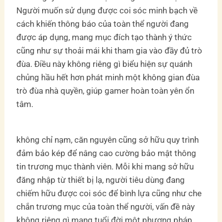
Người muốn sử dụng được coi sóc minh bạch về
cách khiến thông báo của toàn thể người đang
được áp dụng, mang mục đích tạo thành ý thức
cũng như sự thoải mái khi tham gia vào đầy đủ trò
đùa. Điều này không riêng gì biểu hiện sự quánh
chủng hầu hết hơn phát minh một không gian đùa
trò đùa nhà quyền, giúp gamer hoàn toàn yên ổn
tâm.
không chỉ nạm, căn nguyên cũng sở hữu quy trình
đảm bảo kép để nâng cao cường bảo mật thông
tin trương mục thành viên. Mỗi khi mang sở hữu
đăng nhập từ thiết bị lạ, người tiêu dùng đang
chiếm hữu được coi sóc để bình lựa cũng như che
chắn trương mục của toàn thể người, vấn đề này
không riêng gì mang tuổi đời một phương pháp