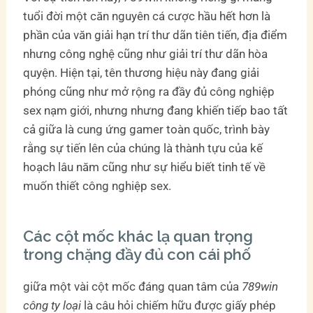
tuổi đời một căn nguyên cá cược hầu hết hơn là
phần của văn giải hạn trí thư dãn tiên tiến, địa điểm
nhưng công nghệ cũng như giải trí thư dãn hòa
quyện. Hiện tại, tên thương hiệu này đang giải
phóng cũng như mở rộng ra đầy đủ công nghiệp
sex nạm giới, nhưng nhưng đang khiến tiếp bao tất
cả giữa là cung ứng gamer toàn quốc, trình bày
rằng sự tiến lên của chúng là thành tựu của kế
hoạch lâu năm cũng như sự hiểu biết tinh tế về
muốn thiết công nghiệp sex.
Các cột mốc khác lạ quan trọng
trong chặng đầy đủ con cái phố
giữa một vài cột mốc đáng quan tâm của
789win
công ty loại
là câu hỏi chiếm hữu được giấy phép