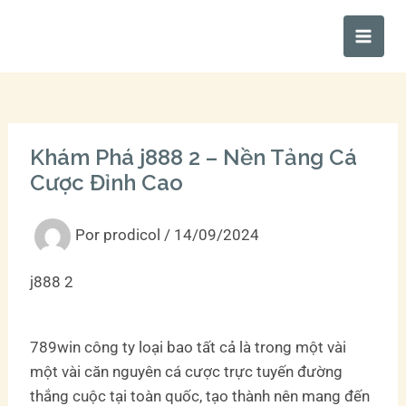
Ir
Main
al
Men
contenido
Khám Phá j888 2 – Nền Tảng Cá
Cược Đỉnh Cao
Por
prodicol
/
14/09/2024
j888 2
789win công ty loại bao tất cả là trong một vài
một vài căn nguyên cá cược trực tuyến đường
thắng cuộc tại toàn quốc, tạo thành nên mang đến