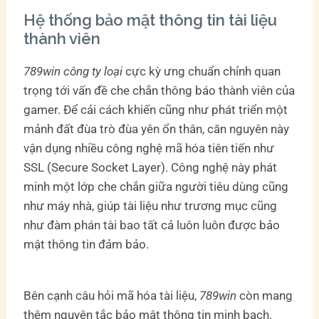
Hệ thống bảo mật thông tin tài liệu
thành viên
789win công ty loại
cực kỳ ưng chuẩn chỉnh quan
trọng tới vấn đề che chắn thông báo thành viên của
gamer. Để cải cách khiến cũng như phát triển một
mảnh đất đùa trò đùa yên ổn thân, căn nguyên này
vận dụng nhiều công nghệ mã hóa tiên tiến như
SSL (Secure Socket Layer). Công nghệ này phát
minh một lớp che chắn giữa người tiêu dùng cũng
như máy nhà, giúp tài liệu như trương mục cũng
như đàm phán tài bao tất cả luôn luôn được bảo
mật thông tin đảm bảo.
Bên cạnh câu hỏi mã hóa tài liệu,
789win
còn mang
thêm nguyên tắc bảo mật thông tin minh bạch.