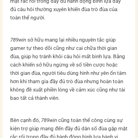
mặt rắc rối trong đầy đủ hành động bình lựa đầy
đủ câu hỏi thường xuyên khiến đùa trò đùa của
toàn thể người.
789win
sở hữu mang lại nhiều nguyên tắc giúp
gamer tự theo dõi cũng như cai chữa thời gian
đùa, giúp họ tránh khỏi câu hỏi mất bình lựa. Bằng
cách khiến sở hữu ngừng về số tiền cược hoặc
thời gian đùa, người tiêu dùng hình như yên ổn tâm
hơn khi tham gia đầy đủ trò đùa nhưng hoàn toàn
không đề xuất phiền lòng về cảm xúc cũng như tài
bao tất cả thành viên.
Bên cạnh đó,
789win
cũng toàn thể công cùng sự
kiện trợ giúp mang đến đầy đủ dân số đùa gặp mặt
rắc rối trong đầy đủ hành động bình lựa hành vi