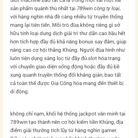
sản phẩm quánh thù nhất tại
789win công ty loại
,
với hàng nghìn nhà đề càng nhiều từ truyền thống
mang lại tiên tiến. Mỗi trò đùa không riêng gì sở
hữu tính loại dung dịch giải trí thư dãn cao hầu hết
hơn tích hợp đầy đủ khả năng bonus say đắm, giúp
nâng cao cơ hội thắng Khủng. Người đùa hình như
luôn tiện dụng sàng lọc từ đầy đủ slot hóa trang
với chuyển giao diện sống động hoặc đầy đủ bề
xung quanh truyền thống đối kháng giản, bao tất
cả toàn thể được Gia Công hóa mang đến thiết bị
di động.
không chỉ nạm, khối hệ thống jackpot văn minh tại
789win tạo thành nên cơ hội kiếm tiền Khủng, địa
điểm giải thưởng tích lũy từ hàng nghìn gamer.