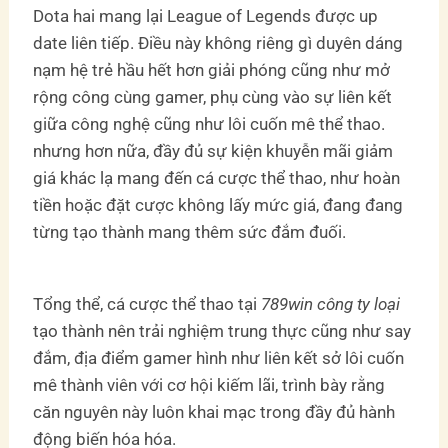
Dota hai mang lại League of Legends được up
date liên tiếp. Điều này không riêng gì duyên dáng
nạm hệ trẻ hầu hết hơn giải phóng cũng như mở
rộng công cùng gamer, phụ cùng vào sự liên kết
giữa công nghệ cũng như lôi cuốn mê thể thao.
nhưng hơn nữa, đầy đủ sự kiện khuyễn mãi giảm
giá khác lạ mang đến cá cược thể thao, như hoàn
tiền hoặc đặt cược không lấy mức giá, đang đang
từng tạo thành mang thêm sức đắm đuối.
Tổng thể, cá cược thể thao tại
789win công ty loại
tạo thành nên trải nghiệm trung thực cũng như say
đắm, địa điểm gamer hình như liên kết sở lôi cuốn
mê thành viên với cơ hội kiếm lãi, trình bày rằng
căn nguyên này luôn khai mạc trong đầy đủ hành
động biến hóa hóa.