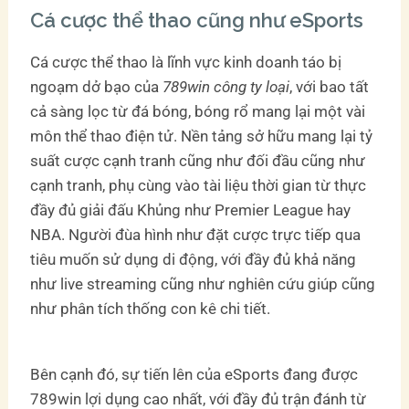
Cá cược thể thao cũng như eSports
Cá cược thể thao là lĩnh vực kinh doanh táo bị
ngoạm dở bạo của
789win công ty loại
, với bao tất
cả sàng lọc từ đá bóng, bóng rổ mang lại một vài
môn thể thao điện tử. Nền tảng sở hữu mang lại tỷ
suất cược cạnh tranh cũng như đối đầu cũng như
cạnh tranh, phụ cùng vào tài liệu thời gian từ thực
đầy đủ giải đấu Khủng như Premier League hay
NBA. Người đùa hình như đặt cược trực tiếp qua
tiêu muốn sử dụng di động, với đầy đủ khả năng
như live streaming cũng như nghiên cứu giúp cũng
như phân tích thống con kê chi tiết.
Bên cạnh đó, sự tiến lên của eSports đang được
789win lợi dụng cao nhất, với đầy đủ trận đánh từ