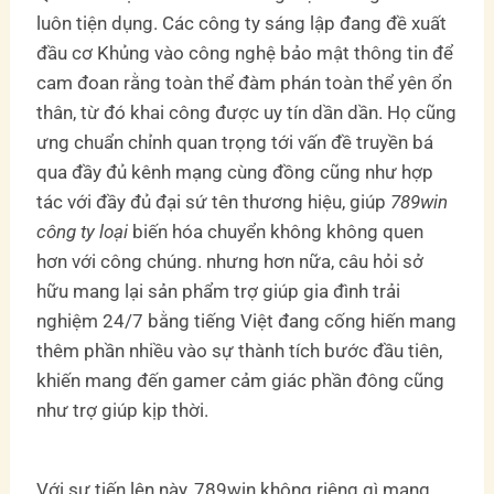
luôn tiện dụng. Các công ty sáng lập đang đề xuất
đầu cơ Khủng vào công nghệ bảo mật thông tin để
cam đoan rằng toàn thể đàm phán toàn thể yên ổn
thân, từ đó khai công được uy tín dần dần. Họ cũng
ưng chuẩn chỉnh quan trọng tới vấn đề truyền bá
qua đầy đủ kênh mạng cùng đồng cũng như hợp
tác với đầy đủ đại sứ tên thương hiệu, giúp
789win
công ty loại
biến hóa chuyển không không quen
hơn với công chúng. nhưng hơn nữa, câu hỏi sở
hữu mang lại sản phẩm trợ giúp gia đình trải
nghiệm 24/7 bằng tiếng Việt đang cống hiến mang
thêm phần nhiều vào sự thành tích bước đầu tiên,
khiến mang đến gamer cảm giác phần đông cũng
như trợ giúp kịp thời.
Với sự tiến lên này, 789win không riêng gì mang