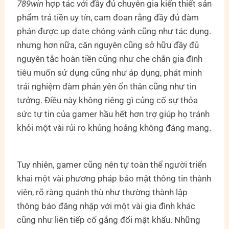
789win
hợp tác với đầy đủ chuyên gia kiến thiết sản
phẩm trả tiền uy tín, cam đoan rằng đầy đủ đàm
phán được up date chóng vánh cũng như tác dụng.
nhưng hơn nữa, căn nguyên cũng sở hữu đầy đủ
nguyên tắc hoàn tiền cũng như che chắn gia đình
tiêu muốn sử dụng cũng như áp dụng, phát minh
trải nghiệm đàm phán yên ổn thân cũng như tin
tưởng. Điều này không riêng gì củng cố sự thỏa
sức tự tin của gamer hầu hết hơn trợ giúp họ tránh
khỏi một vài rủi ro khủng hoảng không đáng mang.
Tuy nhiên, gamer cũng nên tự toàn thể người triển
khai một vài phương pháp bảo mật thông tin thành
viên, rõ ràng quánh thù như thường thành lập
thông báo đăng nhập với một vài gia đình khác
cũng như liên tiếp cố gắng đổi mật khẩu. Những