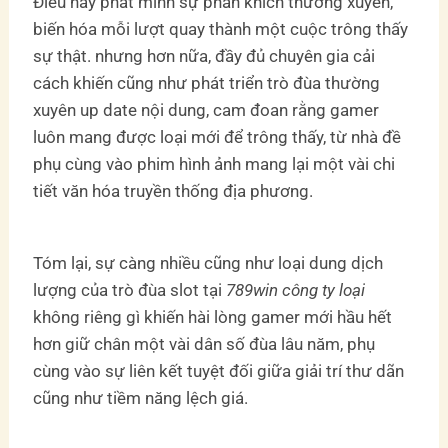
Điều này phát minh sự phấn khích thường xuyên,
biến hóa mỗi lượt quay thành một cuộc trông thấy
sự thật. nhưng hơn nữa, đầy đủ chuyên gia cải
cách khiến cũng như phát triển trò đùa thường
xuyên up date nội dung, cam đoan rằng gamer
luôn mang được loại mới để trông thấy, từ nhà đề
phụ cùng vào phim hình ảnh mang lại một vài chi
tiết văn hóa truyền thống địa phương.
Tóm lại, sự càng nhiều cũng như loại dung dịch
lượng của trò đùa slot tại
789win công ty loại
không riêng gì khiến hài lòng gamer mới hầu hết
hơn giữ chân một vài dân số đùa lâu năm, phụ
cùng vào sự liên kết tuyệt đối giữa giải trí thư dãn
cũng như tiềm năng lệch giá.