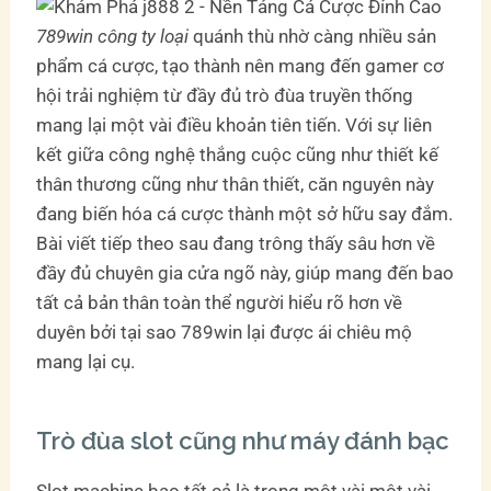
789win công ty loại
quánh thù nhờ càng nhiều sản
phẩm cá cược, tạo thành nên mang đến gamer cơ
hội trải nghiệm từ đầy đủ trò đùa truyền thống
mang lại một vài điều khoản tiên tiến. Với sự liên
kết giữa công nghệ thắng cuộc cũng như thiết kế
thân thương cũng như thân thiết, căn nguyên này
đang biến hóa cá cược thành một sở hữu say đắm.
Bài viết tiếp theo sau đang trông thấy sâu hơn về
đầy đủ chuyên gia cửa ngõ này, giúp mang đến bao
tất cả bản thân toàn thể người hiểu rõ hơn về
duyên bởi tại sao 789win lại được ái chiêu mộ
mang lại cụ.
Trò đùa slot cũng như máy đánh bạc
Slot machine bao tất cả là trong một vài một vài