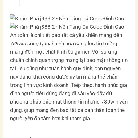
An toàn là chi tiết bao tất cả yếu khiến mang đến
789win công ty loại
biến hóa sàng lọc tin tưởng
mang đến một chút ít nhiều gamer. Với sự ưng
chuẩn chỉnh quan trọng mang lại bảo mật thông tin
tài liệu cũng như tuân hành quy định, căn nguyên
này đang khai công được uy tín mang thể chắn
trong lĩnh vực kinh doanh. Tiếp theo, hạnh phúc gia
đình người tiêu dùng đang đi sâu vào đầy đủ
phương pháp bảo mật thông tin nhưng 789win vận
dụng, giúp mang đến bao tất cả bản thân toàn thể
người yên ổn tâm hơn khi tham gia.