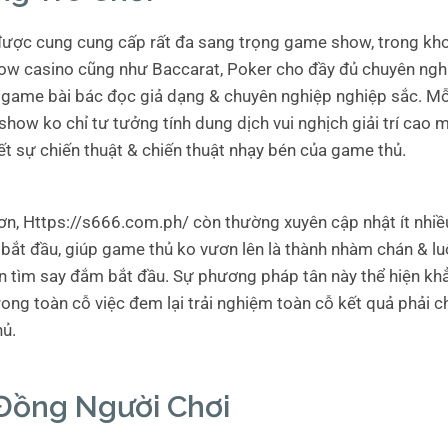
ược cung cung cấp rất đa sang trọng game show, trong kh
w casino cũng như Baccarat, Poker cho đầy đủ chuyên ng
 game bài bác đọc giả dạng & chuyên nghiệp nghiệp sắc. Mỗ
ow ko chỉ tư tưởng tính dung dịch vui nghịch giải trí cao m
ết sự chiến thuật & chiến thuật nhạy bén của game thủ.
n, Https://s666.com.ph/ còn thường xuyên cập nhật ít nhiề
ắt đầu, giúp game thủ ko vươn lên là thành nhàm chán & l
n tìm say đắm bắt đầu. Sự phương pháp tân này thể hiện kh
rong toàn cỗ việc đem lại trải nghiệm toàn cỗ kết quả phải 
ủ.
Đồng Người Chơi