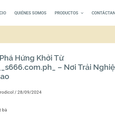
ICIO
QUIÉNES SOMOS
PRODUCTOS
CONTÁCTA
Phá Hứng Khởi Từ
__s666.com.ph_ – Nơi Trải Nghi
Cao
rodicol
/
28/09/2024
t bà