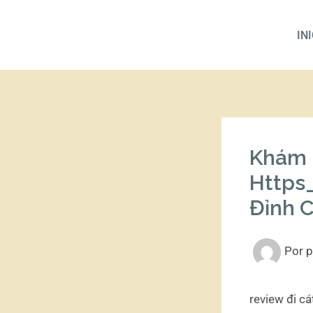
Ir
al
IN
contenido
Khám 
Https
Đỉnh 
Por
p
review đi cá