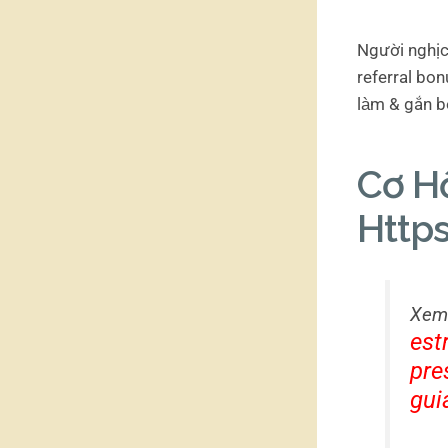
Người nghịc
referral bon
làm & gắn 
Cơ H
Http
Xem
est
pre
gui