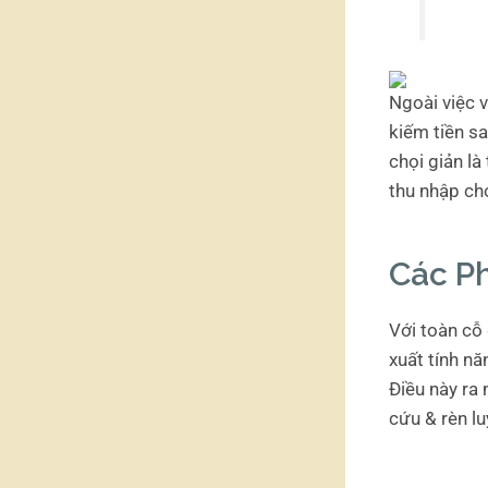
Ngoài việc v
kiếm tiền s
chọi giản là
thu nhập ch
Các P
Với toàn cỗ
xuất tính nă
Điều này ra 
cứu & rèn lu