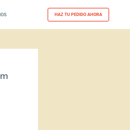
NOS
HAZ TU PEDIDO AHORA
ệm