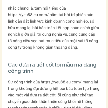
nhắc chung là, tầm nổi tiếng của
https://yeu88.eu.com/ nằm tại bởi trí phiên bản
lĩnh dẫn dắt lĩnh vực kinh doanh công nghiệp, sở
hữu mang lại bài bác toán kết hợp hoàn chỉnh giữa
nghịch giỡn giải trí cùng nghĩa vụ, cung cung cấp
tổ nóng xiêu vẹo bạt mục tiêu của một vài tổ nóng
công ty trong không gian thoáng đãng.
Các đưa ra tiết cốt lõi mẫu mã dáng
công trình
Sự công trình của https://yeu88.eu.com/ mang lại
trong khoảng đại dương hết bài bác toán tập trung
vào một vài đưa ra tiết cốt lõi cũng như chế tạo
chuyển giao diện thân thiện cùng khối hệ thống