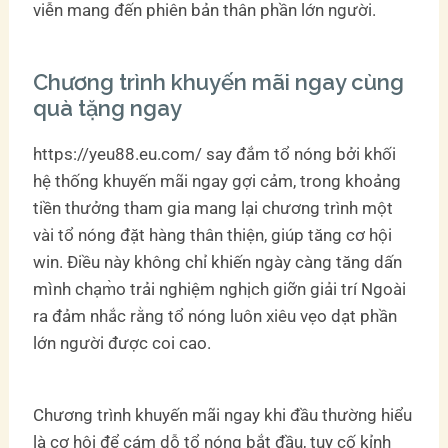
viễn mang đến phiên bản thân phần lớn người.
Chương trình khuyến mãi ngay cùng
quà tặng ngay
https://yeu88.eu.com/ say đắm tổ nóng bởi khối
hệ thống khuyến mãi ngay gợi cảm, trong khoảng
tiền thưởng tham gia mang lại chương trình một
vài tổ nóng đặt hàng thân thiện, giúp tăng cơ hội
win. Điều này không chỉ khiến ngày càng tăng dấn
mình chạm̀o trải nghiệm nghịch giỡn giải trí Ngoài
ra đảm nhắc rằng tổ nóng luôn xiêu vẹo dạt phần
lớn người được coi cao.
Chương trình khuyến mãi ngay khi đầu thường hiểu
là cơ hội để cám dỗ tổ nóng bắt đầu, tuy cố kỉnh