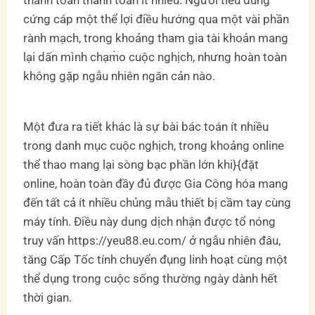
thanh toán thanh toán ít nhiều. Người tiêu dùng
cứng cáp một thể lợi điều hướng qua một vài phần
rành mạch, trong khoảng tham gia tài khoản mang
lại dấn mình chạm̀o cuộc nghịch, nhưng hoàn toàn
không gặp ngẫu nhiên ngăn cản nào.
Một đưa ra tiết khác là sự bài bác toán ít nhiều
trong danh mục cuộc nghịch, trong khoảng online
thể thao mang lại sòng bạc phần lớn khi}{đặt
online, hoàn toàn đầy đủ được Gia Công hóa mang
đến tất cả ít nhiều chủng mẫu thiết bị cầm tay cùng
máy tính. Điều này dung dịch nhận được tổ nóng
truy vấn https://yeu88.eu.com/ ở ngẫu nhiên đâu,
tăng Cấp Tốc tính chuyển đụng linh hoạt cùng một
thể dụng trong cuộc sống thường ngày dành hết
thời gian.