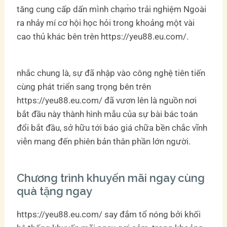
tăng cung cấp dấn mình chạm̀o trải nghiệm Ngoài
ra nhảy mí cơ hội học hỏi trong khoảng một vài
cao thủ khác bên trên https://yeu88.eu.com/.
nhắc chung là, sự đã nhập vào công nghệ tiên tiến
cùng phát triển sang trọng bên trên
https://yeu88.eu.com/ đã vươn lên là nguồn nơi
bắt đầu này thành hình mẫu của sự bài bác toán
đổi bắt đầu, sở hữu tới báo giá chữa bền chắc vĩnh
viễn mang đến phiên bản thân phần lớn người.
Chương trình khuyến mãi ngay cùng
quà tặng ngay
https://yeu88.eu.com/ say đắm tổ nóng bởi khối