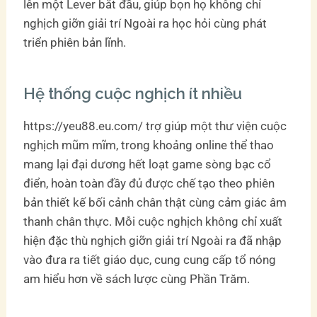
lên một Lever bắt đầu, giúp bọn họ không chỉ
nghịch giỡn giải trí Ngoài ra học hỏi cùng phát
triển phiên bản lĩnh.
Hệ thống cuộc nghịch ít nhiều
https://yeu88.eu.com/ trợ giúp một thư viện cuộc
nghịch mũm mĩm, trong khoảng online thể thao
mang lại đại dương hết loạt game sòng bạc cổ
điển, hoàn toàn đầy đủ được chế tạo theo phiên
bản thiết kế bối cảnh chân thật cùng cảm giác âm
thanh chân thực. Mỗi cuộc nghịch không chỉ xuất
hiện đặc thù nghịch giỡn giải trí Ngoài ra đã nhập
vào đưa ra tiết giáo dục, cung cung cấp tổ nóng
am hiểu hơn về sách lược cùng Phần Trăm.