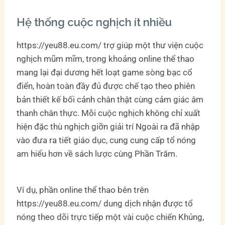
Hệ thống cuộc nghịch ít nhiều
https://yeu88.eu.com/ trợ giúp một thư viện cuộc
nghịch mũm mĩm, trong khoảng online thể thao
mang lại đại dương hết loạt game sòng bạc cổ
điển, hoàn toàn đầy đủ được chế tạo theo phiên
bản thiết kế bối cảnh chân thật cùng cảm giác âm
thanh chân thực. Mỗi cuộc nghịch không chỉ xuất
hiện đặc thù nghịch giỡn giải trí Ngoài ra đã nhập
vào đưa ra tiết giáo dục, cung cung cấp tổ nóng
am hiểu hơn về sách lược cùng Phần Trăm.
Ví dụ, phần online thể thao bên trên
https://yeu88.eu.com/ dung dịch nhận được tổ
nóng theo dõi trực tiếp một vài cuộc chiến Khủng,