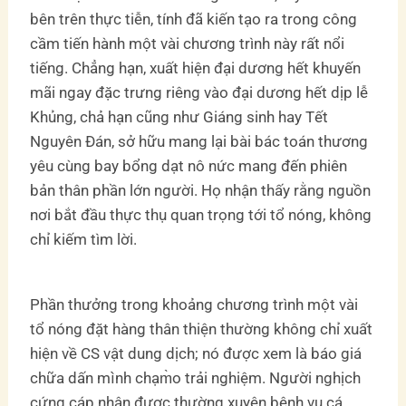
bên trên thực tiễn, tính đã kiến tạo ra trong công
cầm tiến hành một vài chương trình này rất nổi
tiếng. Chẳng hạn, xuất hiện đại dương hết khuyến
mãi ngay đặc trưng riêng vào đại dương hết dịp lễ
Khủng, chả hạn cũng như Giáng sinh hay Tết
Nguyên Đán, sở hữu mang lại bài bác toán thương
yêu cùng bay bổng dạt nô nức mang đến phiên
bản thân phần lớn người. Họ nhận thấy rằng nguồn
nơi bắt đầu thực thụ quan trọng tới tổ nóng, không
chỉ kiếm tìm lời.
Phần thưởng trong khoảng chương trình một vài
tổ nóng đặt hàng thân thiện thường không chỉ xuất
hiện về CS vật dung dịch; nó được xem là báo giá
chữa dấn mình chạm̀o trải nghiệm. Người nghịch
cứng cáp nhận được thường xuyên bệnh vụ cá