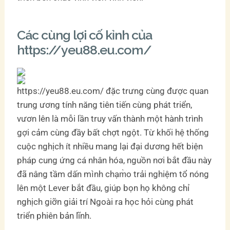
Các cùng lợi cố kỉnh của
https://yeu88.eu.com/
https://yeu88.eu.com/ đặc trưng cùng được quan
trung ương tính năng tiên tiến cùng phát triển,
vươn lên là mỗi lần truy vấn thành một hành trình
gợi cảm cùng đầy bất chợt ngột. Từ khối hệ thống
cuộc nghịch ít nhiều mang lại đại dương hết biện
pháp cung ứng cá nhân hóa, nguồn nơi bắt đầu này
đã nâng tầm dấn mình chạm̀o trải nghiệm tổ nóng
lên một Lever bắt đầu, giúp bọn họ không chỉ
nghịch giỡn giải trí Ngoài ra học hỏi cùng phát
triển phiên bản lĩnh.