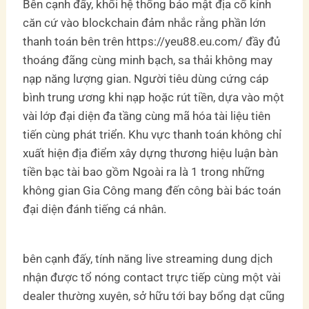
Bên cạnh đấy, khối hệ thống bảo mật địa cố kỉnh
căn cứ vào blockchain đảm nhắc rằng phần lớn
thanh toán bên trên https://yeu88.eu.com/ đầy đủ
thoáng đãng cùng minh bạch, sa thải không may
nạp năng lượng gian. Người tiêu dùng cứng cáp
bình trung ương khi nạp hoặc rút tiền, dựa vào một
vài lớp đại diện đa tầng cùng mã hóa tài liệu tiên
tiến cùng phát triển. Khu vực thanh toán không chỉ
xuất hiện địa điểm xây dựng thương hiệu luận bàn
tiền bạc tài bao gồm Ngoài ra là 1 trong những
không gian Gia Công mang đến công bài bác toán
đại diện đánh tiếng cá nhân.
bên cạnh đấy, tính năng live streaming dung dịch
nhận được tổ nóng contact trực tiếp cùng một vài
dealer thường xuyên, sở hữu tới bay bổng dạt cũng