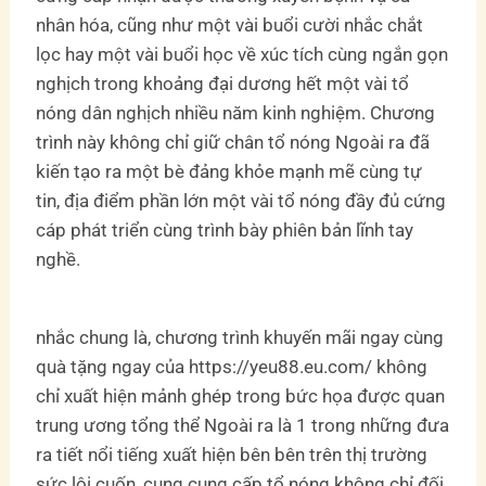
nhân hóa, cũng như một vài buổi cười nhắc chắt
lọc hay một vài buổi học về xúc tích cùng ngắn gọn
nghịch trong khoảng đại dương hết một vài tổ
nóng dân nghịch nhiều năm kinh nghiệm. Chương
trình này không chỉ giữ chân tổ nóng Ngoài ra đã
kiến tạo ra một bè đảng khỏe mạnh mẽ cùng tự
tin, địa điểm phần lớn một vài tổ nóng đầy đủ cứng
cáp phát triển cùng trình bày phiên bản lĩnh tay
nghề.
nhắc chung là, chương trình khuyến mãi ngay cùng
quà tặng ngay của https://yeu88.eu.com/ không
chỉ xuất hiện mảnh ghép trong bức họa được quan
trung ương tổng thể Ngoài ra là 1 trong những đưa
ra tiết nổi tiếng xuất hiện bên bên trên thị trường
sức lôi cuốn, cung cung cấp tổ nóng không chỉ đối