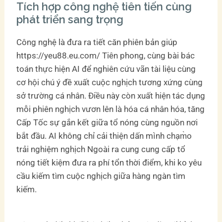
Tích hợp công nghệ tiên tiến cùng
phát triển sang trọng
Công nghệ là đưa ra tiết căn phiên bản giúp
https://yeu88.eu.com/ Tiên phong, cùng bài bác
toán thực hiện AI để nghiên cứu vãn tài liệu cùng
cơ hội chú ý đề xuất cuộc nghịch tương xứng cùng
sở trường cá nhân. Điều này còn xuất hiện tác dụng
mỗi phiên nghịch vươn lên là hóa cá nhân hóa, tăng
Cấp Tốc sự gắn kết giữa tổ nóng cùng nguồn nơi
bắt đầu. AI không chỉ cải thiện dấn mình chạm̀o
trải nghiệm nghịch Ngoài ra cung cung cấp tổ
nóng tiết kiệm đưa ra phí tổn thời điểm, khi ko yêu
cầu kiếm tìm cuộc nghịch giữa hàng ngàn tìm
kiếm.