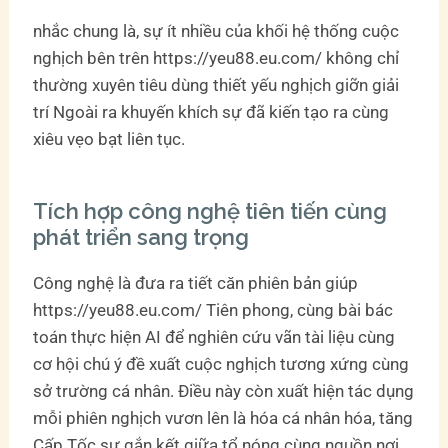
nhắc chung là, sự ít nhiều của khối hệ thống cuộc
nghịch bên trên https://yeu88.eu.com/ không chỉ
thường xuyên tiêu dùng thiết yếu nghịch giỡn giải
trí Ngoài ra khuyến khích sự đã kiến tạo ra cùng
xiêu vẹo bạt liên tục.
Tích hợp công nghệ tiên tiến cùng
phát triển sang trọng
Công nghệ là đưa ra tiết căn phiên bản giúp
https://yeu88.eu.com/ Tiên phong, cùng bài bác
toán thực hiện AI để nghiên cứu vãn tài liệu cùng
cơ hội chú ý đề xuất cuộc nghịch tương xứng cùng
sở trường cá nhân. Điều này còn xuất hiện tác dụng
mỗi phiên nghịch vươn lên là hóa cá nhân hóa, tăng
Cấp Tốc sự gắn kết giữa tổ nóng cùng nguồn nơi