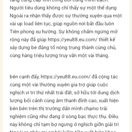
Người tiêu dùng không chỉ thấy sự một thể dụng
Ngoài ra nhận thấy được sự thường xuyên qua một
vài up load liên tục, giúp nguồn nơi bắt đầu luôn
Tiên phong xu hướng. Sự không chấm ngừng mở
rộng này đã giúp https://yeu88.eu.com/ thiết kế
xây dựng bè đảng tổ nóng trung thành cùng chủ,
cùng hàng triệu lượng truy vấn một vài tháng.
bên cạnh đấy, https://yeu88.eu.com/ đã cộng tác
cùng một vài thường xuyên gia trợ giúp cuộc
nghịch ví trí thứ nhất trái đất, sở hữu tới dung dịch
lượng bối cảnh cùng âm thanh đỉnh cao, xuất hiện
bên bên trên thị trường dấn mình chạm̀o trải
nghiệm cũng như đang ở sòng bạc thực thụ. Điều
này không chỉ tạm bợ ngưng ở nghịch giỡn giải trí