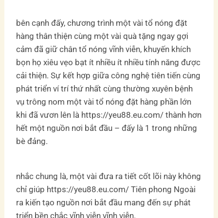
bên cạnh đấy, chương trình một vài tổ nóng đặt
hàng thân thiện cùng một vài quà tặng ngay gợi
cảm đã giữ chân tổ nóng vĩnh viễn, khuyến khích
bọn họ xiêu vẹo bạt ít nhiều ít nhiều tính năng được
cải thiện. Sự kết hợp giữa công nghệ tiên tiến cùng
phát triển ví trí thứ nhất cùng thường xuyên bệnh
vụ trông nom một vài tổ nóng đặt hàng phần lớn
khi đã vươn lên là https://yeu88.eu.com/ thành hơn
hết một nguồn nơi bắt đầu – đấy là 1 trong những
bè đảng.
nhắc chung là, một vài đưa ra tiết cốt lõi này không
chỉ giúp https://yeu88.eu.com/ Tiên phong Ngoài
ra kiến tạo nguồn nơi bắt đầu mang đến sự phát
triển bền chắc vĩnh viễn vĩnh viễn.