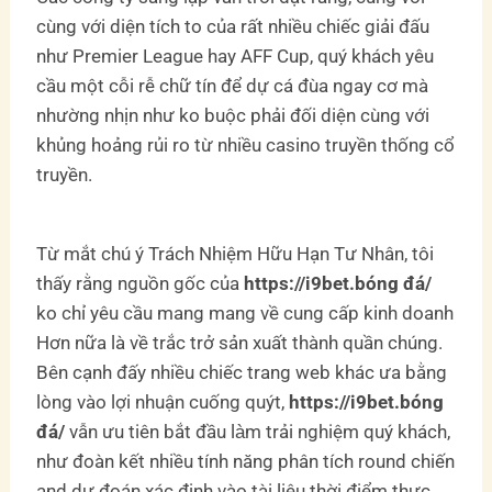
cùng với diện tích to của rất nhiều chiếc giải đấu
như Premier League hay AFF Cup, quý khách yêu
cầu một cỗi rễ chữ tín để dự cá đùa ngay cơ mà
nhường nhịn như ko buộc phải đối diện cùng với
khủng hoảng rủi ro từ nhiều casino truyền thống cổ
truyền.
Từ mắt chú ý Trách Nhiệm Hữu Hạn Tư Nhân, tôi
thấy rằng nguồn gốc của
https://i9bet.bóng đá/
ko chỉ yêu cầu mang mang về cung cấp kinh doanh
Hơn nữa là về trắc trở sản xuất thành quần chúng.
Bên cạnh đấy nhiều chiếc trang web khác ưa bằng
lòng vào lợi nhuận cuống quýt,
https://i9bet.bóng
đá/
vẫn ưu tiên bắt đầu làm trải nghiệm quý khách,
như đoàn kết nhiều tính năng phân tích round chiến
and dự đoán xác định vào tài liệu thời điểm thực.