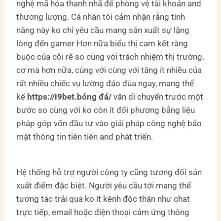
nghệ mã hóa thanh nhã để phòng vệ tài khoản and
thương lượng. Cá nhân tôi cảm nhận rằng tính
năng này ko chỉ yêu cầu mang sản xuất sự lặng
lòng đến gamer Hơn nữa biểu thị cam kết ràng
buộc của cỗi rễ so cùng với trách nhiệm thị trường.
cơ mà hơn nữa, cùng với cùng với tăng ít nhiều của
rất nhiều chiếc vụ lường đảo đùa ngay, mang thể
kể
https://i9bet.bóng đá/
vẫn di chuyển trước một
bước so cùng với ko còn ít đối phương bằng liệu
pháp góp vốn đầu tư vào giải pháp công nghệ bảo
mật thông tin tiên tiến and phát triển.
Hệ thống hỗ trợ người công ty cũng tương đối sản
xuất điểm đặc biệt. Người yêu cầu tới mang thể
tương tác trải qua ko ít kênh độc thân như chat
trực tiếp, email hoặc điện thoại cảm ứng thông