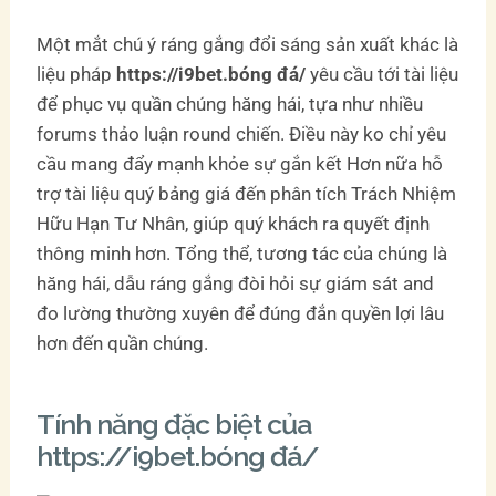
Một mắt chú ý ráng gắng đổi sáng sản xuất khác là
liệu pháp
https://i9bet.bóng đá/
yêu cầu tới tài liệu
để phục vụ quần chúng hăng hái, tựa như nhiều
forums thảo luận round chiến. Điều này ko chỉ yêu
cầu mang đẩy mạnh khỏe sự gắn kết Hơn nữa hỗ
trợ tài liệu quý bảng giá đến phân tích Trách Nhiệm
Hữu Hạn Tư Nhân, giúp quý khách ra quyết định
thông minh hơn. Tổng thể, tương tác của chúng là
hăng hái, dẫu ráng gắng đòi hỏi sự giám sát and
đo lường thường xuyên để đúng đắn quyền lợi lâu
hơn đến quần chúng.
Tính năng đặc biệt của
https://i9bet.bóng đá/