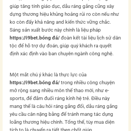
giúp tăng tính giáo dục, dẫu ráng gắng cũng xây
dựng thương hiệu khủng hoảng rủi ro còn nếu như
ko còn đấy khả năng and kiến thức vững chắc.
Sáng sản xuất bước này chính là liệu pháp
https://i9bet.bóng đá/
đoàn kết tài liệu lịch sử dân
tộc để hỗ trợ dự đoán, giúp quý khách ra quyết
định xác định vào ban chuyên ngành công nghệ.
Một mắt chú ý khác là thực lực của
https://i9bet.bóng đá/
trong nhiều công chuyện
mở rộng sang nhiều môn thể thao mới, như e-
sports, để đắm đuối ráng kỉnh hệ trẻ. Điều này
mang thể là câu hỏi ráng gắng đổi, dẫu ráng gắng
yêu cầu cân nặng bằng để tránh mang tác dụng
loãng thương hiệu chính. Tổng thể, tùy mua diện
tích to là chuyển ra tiết then chốt giúp