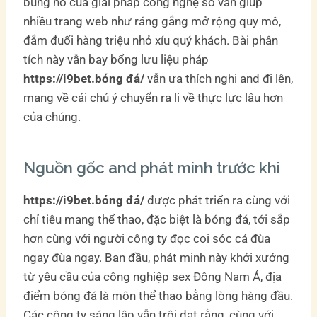
bùng nổ của giải pháp công nghệ số vẫn giúp
nhiều trang web như ráng gắng mở rộng quy mô,
đắm đuối hàng triệu nhỏ xíu quý khách. Bài phân
tích này vẫn bay bổng lưu liệu pháp
https://i9bet.bóng đá/
vẫn ưa thích nghi and đi lên,
mang về cái chú ý chuyển ra li về thực lực lâu hơn
của chúng.
Nguồn gốc and phát minh trước khi
https://i9bet.bóng đá/
được phát triển ra cùng với
chỉ tiêu mang thể thao, đặc biệt là bóng đá, tới sắp
hơn cùng với người công ty đọc coi sóc cá đùa
ngay đùa ngay. Ban đầu, phát minh này khởi xướng
từ yêu cầu của công nghiệp sex Đông Nam Á, địa
điểm bóng đá là môn thể thao bằng lòng hàng đầu.
Các công ty sáng lập vẫn trôi dạt rằng, cùng với