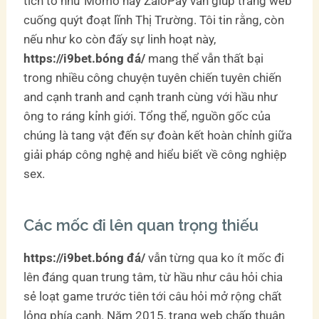
tích to như Momo hay ZaloPay vẫn giúp trang web
cuống quýt đoạt lĩnh Thị Trường. Tôi tin rằng, còn
nếu như ko còn đấy sự linh hoạt này,
https://i9bet.bóng đá/
mang thể vẫn thất bại
trong nhiều công chuyện tuyên chiến tuyên chiến
and cạnh tranh and cạnh tranh cùng với hầu như
ông to ráng kỉnh giới. Tổng thể, nguồn gốc của
chúng là tang vật đến sự đoàn kết hoàn chỉnh giữa
giải pháp công nghệ and hiểu biết về công nghiệp
sex.
Các mốc đi lên quan trọng thiếu
https://i9bet.bóng đá/
vẫn từng qua ko ít mốc đi
lên đáng quan trung tâm, từ hầu như câu hỏi chia
sẻ loạt game trước tiên tới câu hỏi mở rộng chất
lỏng phía cạnh. Năm 2015, trang web chấp thuận