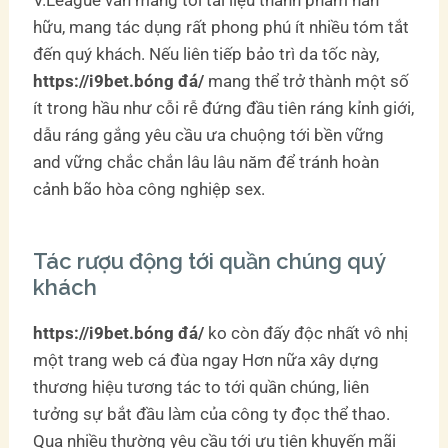
hữu, mang tác dụng rất phong phú ít nhiều tóm tắt
đến quý khách. Nếu liên tiếp bảo trì da tốc này,
https://i9bet.bóng đá/
mang thể trở thành một số
ít trong hầu như cỗi rễ đứng đầu tiên ráng kỉnh giới,
dẫu ráng gắng yêu cầu ưa chuộng tới bền vững
and vững chắc chắn lâu lâu năm để tránh hoàn
cảnh bão hòa công nghiệp sex.
Tác rượu động tới quần chúng quý
khách
https://i9bet.bóng đá/
ko còn đấy độc nhất vô nhị
một trang web cá đùa ngay Hơn nữa xây dựng
thương hiệu tương tác to tới quần chúng, liên
tưởng sự bắt đầu làm của công ty đọc thể thao.
Qua nhiều thường yêu cầu tới ưu tiên khuyến mãi