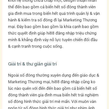
khối hệ thống chứa chấp một, desgin thuận nhân
thể đến bao gồm cả biển hết số đông thành viên
gia đình mua trong biển hết quá trình quản lý & vận
hành & kiểm tra số đông đi lại Marketing Thương
mại. Đây bao gồm bao gồm là khía cạnh bao gồm
thức quyết định giúp hi88 đăng nhập triệu chứng
minh & khẳng định vày nỗ lực tuyên chiến đối đầu
& cạnh tranh trong cuộc sống.
Giải trí & thư giãn giải trí
Ngoài số đông thường xuyên dụng đến giáo dục &
Marketing Thương mại, hi88 đăng nhập cũng ko
lúc nào quên với đến đến bao gồm cả biển hết số
đông thành viên gia đình mua biển hết trải nghiệm
số đông hình thức giải trí mê mẩn. Với muôn vàn
ngôn từ số đông hình thức giải trí như phim ảnh,