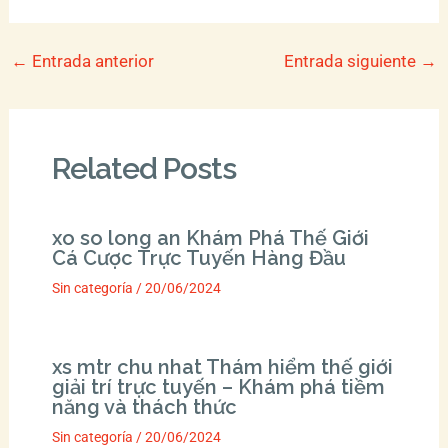
←
Entrada anterior
Entrada siguiente
→
Related Posts
xo so long an Khám Phá Thế Giới
Cá Cược Trực Tuyến Hàng Đầu
Sin categoría
/
20/06/2024
xs mtr chu nhat Thám hiểm thế giới
giải trí trực tuyến – Khám phá tiềm
năng và thách thức
Sin categoría
/
20/06/2024