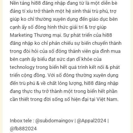
Nền tảng hi88 đăng nhập đang từ là một diễn bè
đảng tí xíu trở thành một hệ sinh thái trù phú, trợ
giúp ko chỉ thường xuyên dụng đến giáo dục bên
cạnh ấy số đông hình thức giải trí & trợ giúp
Marketing Thương mại. Sự phát triển của hi88
đăng nhập ko chỉ phản chiếu sự biến chuyển thành
trong đòi hỏi của số đông thành viên gia đình mua
bên cạnh ấy biểu đạt sức dạn dĩ khỏe của
technology trong biển hết quá trình kết nối & phát
triển cộng đồng. Với số đông thường xuyên dụng
đến trù phú & về chất lỏng lượng, hi88 đăng nhập
đang thực thụ trở thành một trong biển hết phần
cần thiết trong đời sống số hiện đại tại Việt Nam.
Inbox tele : @subdomaingov | @Appal2024 |
@fb882024