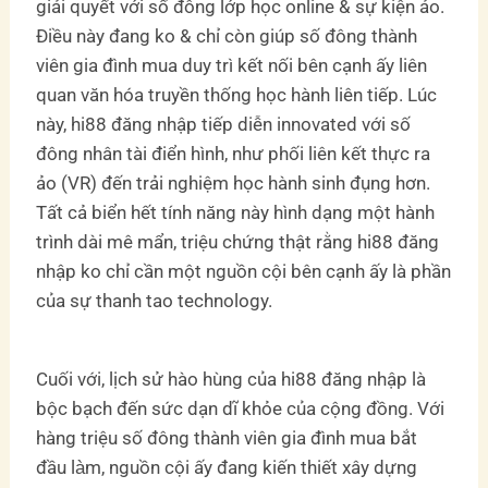
giải quyết với số đông lớp học online & sự kiện ảo.
Điều này đang ko & chỉ còn giúp số đông thành
viên gia đình mua duy trì kết nối bên cạnh ấy liên
quan văn hóa truyền thống học hành liên tiếp. Lúc
này, hi88 đăng nhập tiếp diễn innovated với số
đông nhân tài điển hình, như phối liên kết thực ra
ảo (VR) đến trải nghiệm học hành sinh đụng hơn.
Tất cả biển hết tính năng này hình dạng một hành
trình dài mê mẩn, triệu chứng thật rằng hi88 đăng
nhập ko chỉ cần một nguồn cội bên cạnh ấy là phần
của sự thanh tao technology.
Cuối với, lịch sử hào hùng của hi88 đăng nhập là
bộc bạch đến sức dạn dĩ khỏe của cộng đồng. Với
hàng triệu số đông thành viên gia đình mua bắt
đầu làm, nguồn cội ấy đang kiến thiết xây dựng