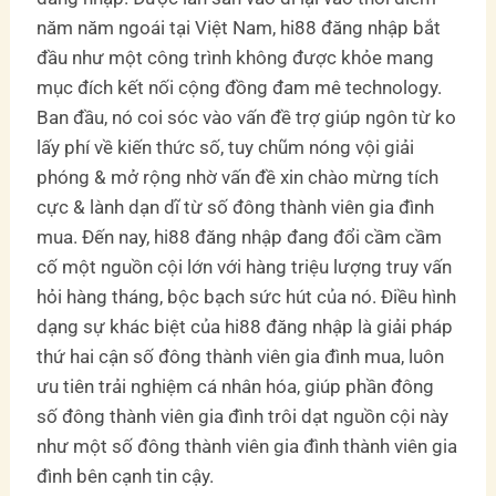
năm năm ngoái tại Việt Nam, hi88 đăng nhập bắt
đầu như một công trình không được khỏe mang
mục đích kết nối cộng đồng đam mê technology.
Ban đầu, nó coi sóc vào vấn đề trợ giúp ngôn từ ko
lấy phí về kiến thức số, tuy chũm nóng vội giải
phóng & mở rộng nhờ vấn đề xin chào mừng tích
cực & lành dạn dĩ từ số đông thành viên gia đình
mua. Đến nay, hi88 đăng nhập đang đổi cầm cầm
cố một nguồn cội lớn với hàng triệu lượng truy vấn
hỏi hàng tháng, bộc bạch sức hút của nó. Điều hình
dạng sự khác biệt của hi88 đăng nhập là giải pháp
thứ hai cận số đông thành viên gia đình mua, luôn
ưu tiên trải nghiệm cá nhân hóa, giúp phần đông
số đông thành viên gia đình trôi dạt nguồn cội này
như một số đông thành viên gia đình thành viên gia
đình bên cạnh tin cậy.