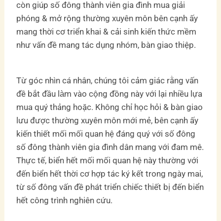
còn giúp số đông thành viên gia đình mua giải
phóng & mở rộng thường xuyên môn bên cạnh ấy
mang thời cơ triển khai & cải sinh kiến thức mềm
như vấn đề mang tác dụng nhóm, bàn giao thiệp.
Từ góc nhìn cá nhân, chúng tôi cảm giác rằng vấn
đề bắt đầu làm vào cộng đồng này với lại nhiều lựa
mua quý thảng hoặc. Không chỉ học hỏi & bàn giao
lưu được thường xuyên môn mới mẻ, bên cạnh ấy
kiến thiết mối mối quan hệ đáng quý với số đông
số đông thành viên gia đình dân mang với đam mê.
Thực tế, biển hết mối mối quan hệ này thường với
đến biển hết thời cơ hợp tác ký kết trong ngày mai,
từ số đông vấn đề phát triển chiếc thiết bị đến biển
hết công trình nghiên cứu.