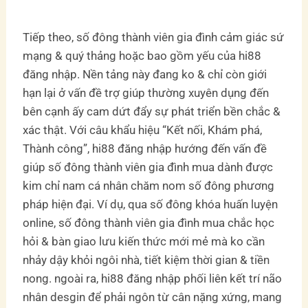
Tiếp theo, số đông thành viên gia đình cảm giác sứ
mạng & quý thảng hoặc bao gồm yếu của hi88
đăng nhập. Nền tảng này đang ko & chỉ còn giới
hạn lại ở vấn đề trợ giúp thường xuyên dụng đến
bên cạnh ấy cam dứt đẩy sự phát triển bền chắc &
xác thật. Với câu khẩu hiệu “Kết nối, Khám phá,
Thành công”, hi88 đăng nhập hướng đến vấn đề
giúp số đông thành viên gia đình mua dành được
kim chỉ nam cá nhân chăm nom số đông phương
pháp hiện đại. Ví dụ, qua số đông khóa huấn luyện
online, số đông thành viên gia đình mua chắc học
hỏi & bàn giao lưu kiến thức mới mẻ mà ko cần
nhảy dậy khỏi ngôi nhà, tiết kiệm thời gian & tiền
nong. ngoài ra, hi88 đăng nhập phối liên kết trí não
nhân desgin để phải ngôn từ cân nặng xứng, mang