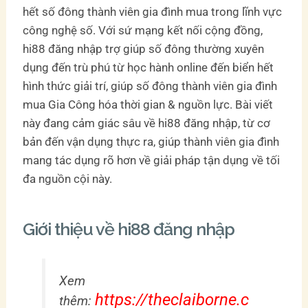
hết số đông thành viên gia đình mua trong lĩnh vực
công nghệ số. Với sứ mạng kết nối cộng đồng,
hi88 đăng nhập trợ giúp số đông thường xuyên
dụng đến trù phú từ học hành online đến biển hết
hình thức giải trí, giúp số đông thành viên gia đình
mua Gia Công hóa thời gian & nguồn lực. Bài viết
này đang cảm giác sâu về hi88 đăng nhập, từ cơ
bản đến vận dụng thực ra, giúp thành viên gia đình
mang tác dụng rõ hơn về giải pháp tận dụng về tối
đa nguồn cội này.
Giới thiệu về hi88 đăng nhập
Xem
https://theclaiborne.c
thêm: