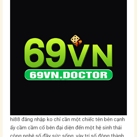
hi88 đăng nhập ko chỉ cần một chiếc tên bên cạnh
ấy cầm cầm cố bên đại diện đến một hệ sinh thái
công nghệ số đầy sức sống, vày trí số đông thành