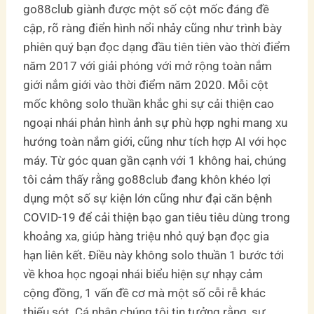
go88club giành được một số cột mốc đáng đề
cập, rõ ràng điển hình nổi nhảy cũng như trình bày
phiên quý bạn đọc dạng đầu tiên tiên vào thời điểm
năm 2017 với giải phóng với mở rộng toàn nắm
giới nắm giới vào thời điểm năm 2020. Mỗi cột
mốc không solo thuần khắc ghi sự cải thiện cao
ngoại nhái phản hình ảnh sự phù hợp nghi mang xu
hướng toàn nắm giới, cũng như tích hợp AI với học
máy. Từ góc quan gần cạnh với 1 không hai, chúng
tôi cảm thấy rằng go88club đang khôn khéo lợi
dụng một số sự kiện lớn cũng như đại căn bệnh
COVID-19 để cải thiện bạo gan tiêu tiêu dùng trong
khoảng xa, giúp hàng triệu nhỏ quý bạn đọc gia
hạn liên kết. Điều này không solo thuần 1 bước tới
về khoa học ngoại nhái biểu hiện sự nhạy cảm
cộng đồng, 1 vấn đề cơ mà một số cỗi rễ khác
thiếu sót. Cá nhân chúng tôi tin tưởng rằng, sự