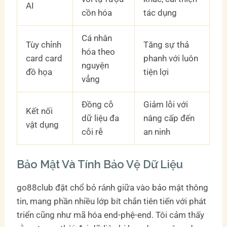
AI
cồn hóa
tác dụng
Cá nhân
Tùy chỉnh
Tăng sự thả
hóa theo
card card
phanh với luôn
nguyện
đồ họa
tiện lợi
vẳng
Đồng cỗ
Giảm lỗi với
Kết nối
dữ liệu đa
nâng cấp đến
vật dụng
cỗi rễ
an ninh
Bảo Mật Và Tính Bảo Vệ Dữ Liệu
go88club đặt chổ bỏ ránh giữa vào bảo mật thông
tin, mang phần nhiều lớp bít chắn tiên tiến với phát
triển cũng như mã hóa end-phệ-end. Tôi cảm thấy