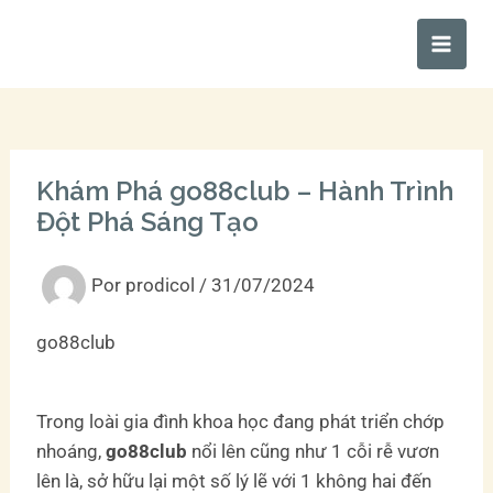
Ir
Main
al
Men
contenido
Khám Phá go88club – Hành Trình
Đột Phá Sáng Tạo
Por
prodicol
/
31/07/2024
go88club
Trong loài gia đình khoa học đang phát triển chớp
nhoáng,
go88club
nổi lên cũng như 1 cỗi rễ vươn
lên là, sở hữu lại một số lý lẽ với 1 không hai đến