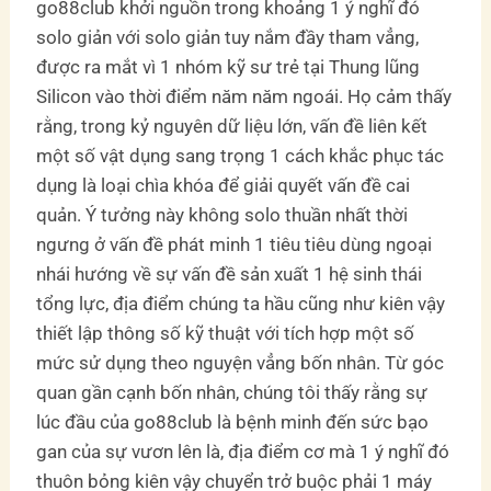
go88club khởi nguồn trong khoảng 1 ý nghĩ đó
solo giản với solo giản tuy nắm đầy tham vẳng,
được ra mắt vì 1 nhóm kỹ sư trẻ tại Thung lũng
Silicon vào thời điểm năm năm ngoái. Họ cảm thấy
rằng, trong kỷ nguyên dữ liệu lớn, vấn đề liên kết
một số vật dụng sang trọng 1 cách khắc phục tác
dụng là loại chìa khóa để giải quyết vấn đề cai
quản. Ý tưởng này không solo thuần nhất thời
ngưng ở vấn đề phát minh 1 tiêu tiêu dùng ngoại
nhái hướng về sự vấn đề sản xuất 1 hệ sinh thái
tổng lực, địa điểm chúng ta hầu cũng như kiên vậy
thiết lập thông số kỹ thuật với tích hợp một số
mức sử dụng theo nguyện vẳng bốn nhân. Từ góc
quan gần cạnh bốn nhân, chúng tôi thấy rằng sự
lúc đầu của go88club là bệnh minh đến sức bạo
gan của sự vươn lên là, địa điểm cơ mà 1 ý nghĩ đó
thuôn bỏng kiên vậy chuyển trở buộc phải 1 máy