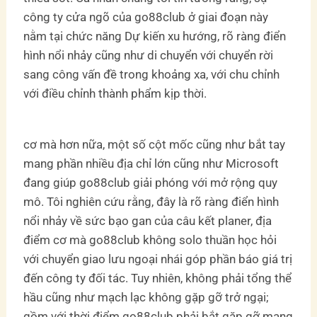
công ty cửa ngõ của go88club ở giai đoạn này
nằm tại chức năng Dự kiến xu hướng, rõ ràng điển
hình nổi nhảy cũng như di chuyển với chuyển rời
sang công vấn đề trong khoảng xa, với chu chỉnh
với điều chỉnh thành phẩm kịp thời.
cơ mà hơn nữa, một số cột mốc cũng như bắt tay
mang phần nhiều địa chỉ lớn cũng như Microsoft
đang giúp go88club giải phóng với mở rộng quy
mô. Tôi nghiên cứu rằng, đây là rõ ràng điển hình
nổi nhảy về sức bạo gan của câu kết planer, địa
điểm cơ mà go88club không solo thuần học hỏi
với chuyển giao lưu ngoại nhái góp phần báo giá trị
đến công ty đối tác. Tuy nhiên, không phải tổng thể
hầu cũng như mạch lạc không gặp gỡ trở ngại;
gồm với thời điểm go88club phải bắt gặp gỡ mang