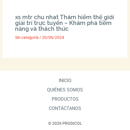
xs mtr chu nhat Thám hiểm thế giới
giải trí trực tuyến – Khám phá tiềm
năng và thách thức
Sin categoría
/
20/06/2024
INICIO
QUIÉNES SOMOS
PRODUCTOS
CONTÁCTANOS
© 2026 PRODICOL