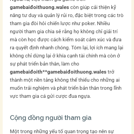
gamebaiđoithuong.wales
còn giúp cải thiện kỹ
năng tư duy và quản lý rủi ro, đặc biệt trong các trò
tham gia đòi hỏi chiến lược như poker. Nhiều
người tham gia chia sẻ rằng họ không chỉ giải trí
mà còn học được cách kiểm soát cảm xúc và đưa
ra quyết định nhanh chóng. Tóm lại, lợi ích mang lại
không chỉ dừng lại ở khía cạnh tài chính mà còn ở
sự phát triển bản thân, làm cho
gamebaiđoith**gamebaiđoithuong.wales
trở
thành một nền tảng không thể thiếu cho những ai
muốn trải nghiệm và phát triển bản thân trong lĩnh
vực tham gia cá gửi cược đua ngựa.
Cộng đồng người tham gia
Một trong những yếu tố quan trọng tạo nên sự