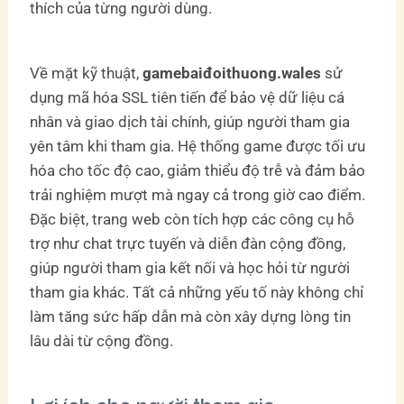
thích của từng người dùng.
Về mặt kỹ thuật,
gamebaiđoithuong.wales
sử
dụng mã hóa SSL tiên tiến để bảo vệ dữ liệu cá
nhân và giao dịch tài chính, giúp người tham gia
yên tâm khi tham gia. Hệ thống game được tối ưu
hóa cho tốc độ cao, giảm thiểu độ trễ và đảm bảo
trải nghiệm mượt mà ngay cả trong giờ cao điểm.
Đặc biệt, trang web còn tích hợp các công cụ hỗ
trợ như chat trực tuyến và diễn đàn cộng đồng,
giúp người tham gia kết nối và học hỏi từ người
tham gia khác. Tất cả những yếu tố này không chỉ
làm tăng sức hấp dẫn mà còn xây dựng lòng tin
lâu dài từ cộng đồng.