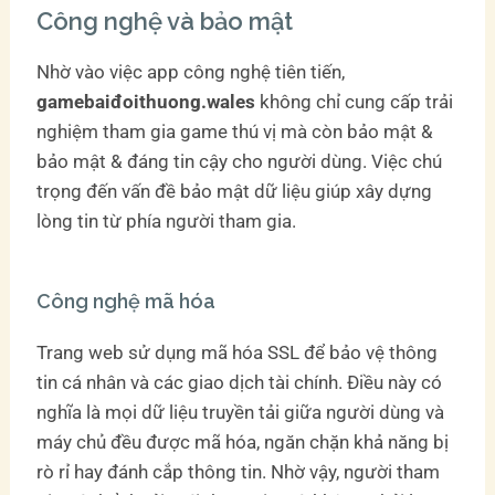
Công nghệ và bảo mật
Nhờ vào việc app công nghệ tiên tiến,
gamebaiđoithuong.wales
không chỉ cung cấp trải
nghiệm tham gia game thú vị mà còn bảo mật &
bảo mật & đáng tin cậy cho người dùng. Việc chú
trọng đến vấn đề bảo mật dữ liệu giúp xây dựng
lòng tin từ phía người tham gia.
Công nghệ mã hóa
Trang web sử dụng mã hóa SSL để bảo vệ thông
tin cá nhân và các giao dịch tài chính. Điều này có
nghĩa là mọi dữ liệu truyền tải giữa người dùng và
máy chủ đều được mã hóa, ngăn chặn khả năng bị
rò rỉ hay đánh cắp thông tin. Nhờ vậy, người tham