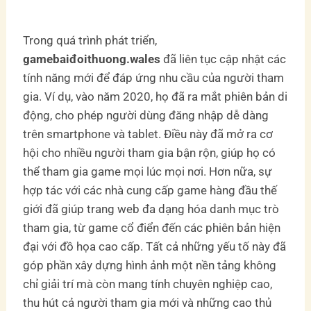
Trong quá trình phát triển,
gamebaiđoithuong.wales
đã liên tục cập nhật các
tính năng mới để đáp ứng nhu cầu của người tham
gia. Ví dụ, vào năm 2020, họ đã ra mắt phiên bản di
động, cho phép người dùng đăng nhập dễ dàng
trên smartphone và tablet. Điều này đã mở ra cơ
hội cho nhiều người tham gia bận rộn, giúp họ có
thể tham gia game mọi lúc mọi nơi. Hơn nữa, sự
hợp tác với các nhà cung cấp game hàng đầu thế
giới đã giúp trang web đa dạng hóa danh mục trò
tham gia, từ game cổ điển đến các phiên bản hiện
đại với đồ họa cao cấp. Tất cả những yếu tố này đã
góp phần xây dựng hình ảnh một nền tảng không
chỉ giải trí mà còn mang tính chuyên nghiệp cao,
thu hút cả người tham gia mới và những cao thủ