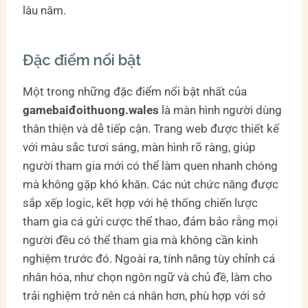
lâu năm.
Đặc điểm nổi bật
Một trong những đặc điểm nổi bật nhất của
gamebaiđoithuong.wales
là màn hình người dùng
thân thiện và dễ tiếp cận. Trang web được thiết kế
với màu sắc tươi sáng, màn hình rõ ràng, giúp
người tham gia mới có thể làm quen nhanh chóng
mà không gặp khó khăn. Các nút chức năng được
sắp xếp logic, kết hợp với hệ thống chiến lược
tham gia cá gửi cược thể thao, đảm bảo rằng mọi
người đều có thể tham gia mà không cần kinh
nghiệm trước đó. Ngoài ra, tính năng tùy chỉnh cá
nhân hóa, như chọn ngôn ngữ và chủ đề, làm cho
trải nghiệm trở nên cá nhân hơn, phù hợp với sở