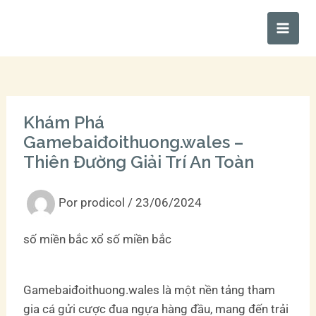
Ir
Main
al
Men
contenido
Khám Phá
Gamebaiđoithuong.wales –
Thiên Đường Giải Trí An Toàn
Por
prodicol
/
23/06/2024
số miền bắc xổ số miền bắc
Gamebaiđoithuong.wales là một nền tảng tham
gia cá gửi cược đua ngựa hàng đầu, mang đến trải