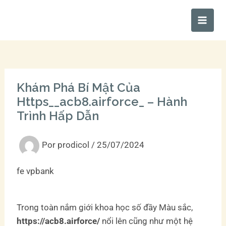
Ir
Main
al
Men
contenido
Khám Phá Bí Mật Của
Https__acb8.airforce_ – Hành
Trình Hấp Dẫn
Por
prodicol
/
25/07/2024
fe vpbank
Trong toàn nắm giới khoa học số đầy Màu sắc,
https://acb8.airforce/
nổi lên cũng như một hệ