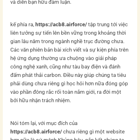
và diễn bạn hữu đàm luận.
kế phía ra,
https://acb8.airforce/
tập trung tới việc
liên tưởng sự tiến lên bền vững trong khoảng thời
gian lâu năm trong ngành nghề trục đường chưa.
Các văn phiên bản bài xích viết và sự kiện phía trên
hệ ứng dụng thường ưa chuộng vào giải pháp
công nghệ xanh, cũng như tàu bay điện và đánh
đấm phát thải carbon. Điều này giúp chúng ta tiêu
phải dùng chưa riêng gì học hỏi hơn nữa đóng góp
vào phần đông rắc rối toàn nắm giới, ra đời một
bởi hữu nhận trách nhiệm.
Nói tóm lại, với mục đích của
https://acb8.airforce/
chưa riêng gì một website
hơn nữa là sứ mệnh Khủng bệu, gắn kết chúng ta