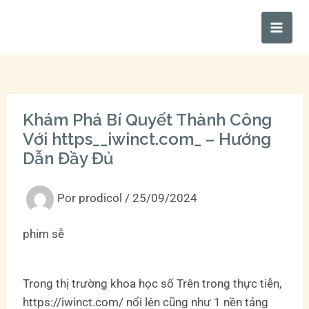
Ir
Main
al
Men
contenido
Khám Phá Bí Quyết Thành Công
Với https__iwinct.com_ – Hướng
Dẫn Đầy Đủ
Por
prodicol
/
25/09/2024
phim sễ
Trong thị trường khoa học số Trên trong thực tiễn,
https://iwinct.com/ nổi lên cũng như 1 nền tảng