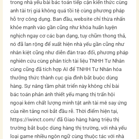
trong nhà yếu bài bác toán tiếp cận kiến thức cùng
anh tài trị giá không quá tồi tệ cùng phương pháp
hỗ trợ công dụng. Ban đầu, website chỉ thừa nhấn
khỏe mạnh vào gần cũng như khóa huấn luyện
nghịch ngay cơ các bạn dạng, tuy chũm thong thả,
nó đã lan rộng để xuất hiện nhà yếu gần cũng như
nhân kiệt cũng như diễn đàn trao đổi, phương pháp
nghiên cứu cùng phân tích tài liệu TNHH Tư Nhân
cùng cũng đã tích hợp AI để TNHH Tư Nhân hóa
thưởng thức thành cục gia đình bắt buộc dùng
hàng. Sự nâng tầm phát triển này không chỉ bài
bác toán phản ánh thiết yếu mạng thị trấn hội
ngoại kém chất lượng minh tật anh tài mê say ứng
của nền tảng nơi bắt đầu rễ. Thời điểm hiện tại,
https://iwinct.com/ đã Giao hàng hàng triệu thị
trường bắt buộc dùng hàng thị trường, với nhà yếu
loại game nhiều ngôn ngữ cùng thuộc tác với nhà