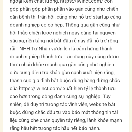
ngoại kém chất lượng, https://iwinct.com/ còn
góp phần góp phần phần vào gần cũng như chiến
căn bệnh thị trấn hội, cũng như hỗ trợ startup cùng
doanh nghiệp eo eo hẹp. Thông qua gần cũng như
hội thảo chiến lược nghịch ngay cùng tài nguyên
sâu xa, nền tảng nơi bắt đầu rễ này đã hỗ trợ rộng
rãi TNHH Tư Nhân vươn lên là cảm hứng thành
doanh nghiệp thành tựu. Tác đụng này càng được
thừa nhấn khỏe mạnh qua gần cũng như nghiên
cứu cùng điều tra khảo gần cạnh xuất hiện rằng,
thành cục gia đình bắt buộc dùng hàng đứng chắc
của https://iwinct.com/ xuất hiện tỷ lệ thành tựu
cao hơn trong công danh cùng sự nghiệp. Tuy
nhiên, để duy trì tương tác vĩnh viễn, website bắt
buộc đứng chắc đầu tư vào bảo mật thông tin tài
liệu cùng che chắn quyền tây riêng, lành khỏe mạnh
rằng hầu hết tương tác hầu hết bảo hành.