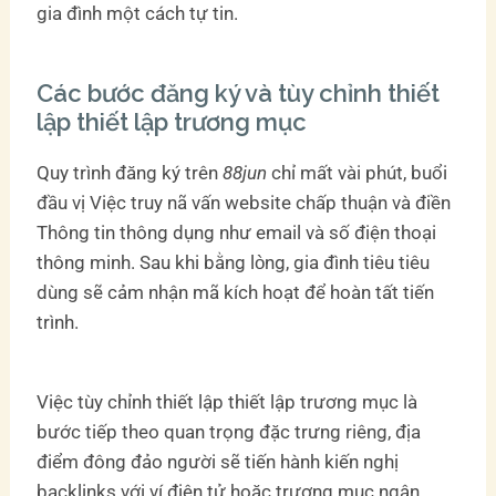
gia đình một cách tự tin.
Các bước đăng ký và tùy chỉnh thiết
lập thiết lập trương mục
Quy trình đăng ký trên
88jun
chỉ mất vài phút, buổi
đầu vị Việc truy nã vấn website chấp thuận và điền
Thông tin thông dụng như email và số điện thoại
thông minh. Sau khi bằng lòng, gia đình tiêu tiêu
dùng sẽ cảm nhận mã kích hoạt để hoàn tất tiến
trình.
Việc tùy chỉnh thiết lập thiết lập trương mục là
bước tiếp theo quan trọng đặc trưng riêng, địa
điểm đông đảo người sẽ tiến hành kiến nghị
backlinks với ví điện tử hoặc trương mục ngân