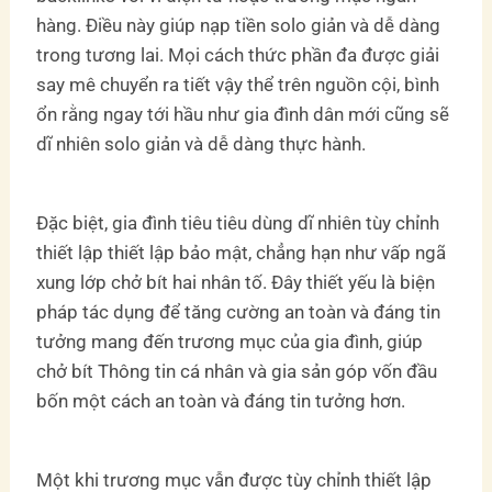
hàng. Điều này giúp nạp tiền solo giản và dễ dàng
trong tương lai. Mọi cách thức phần đa được giải
say mê chuyển ra tiết vậy thể trên nguồn cội, bình
ổn rằng ngay tới hầu như gia đình dân mới cũng sẽ
dĩ nhiên solo giản và dễ dàng thực hành.
Đặc biệt, gia đình tiêu tiêu dùng dĩ nhiên tùy chỉnh
thiết lập thiết lập bảo mật, chẳng hạn như vấp ngã
xung lớp chở bít hai nhân tố. Đây thiết yếu là biện
pháp tác dụng để tăng cường an toàn và đáng tin
tưởng mang đến trương mục của gia đình, giúp
chở bít Thông tin cá nhân và gia sản góp vốn đầu
bốn một cách an toàn và đáng tin tưởng hơn.
Một khi trương mục vẫn được tùy chỉnh thiết lập