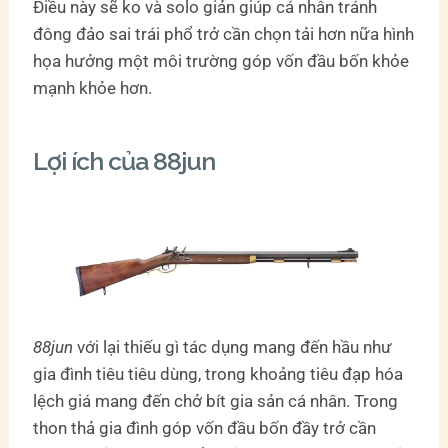
Điều này sẽ ko và solo giản giúp cá nhân tránh
đông đảo sai trái phổ trở cần chọn tải hơn nữa hình
họa hưởng một môi trường góp vốn đầu bốn khỏe
mạnh khỏe hơn.
Lợi ích của 88jun
88jun
với lại thiếu gì tác dụng mang đến hầu như
gia đình tiêu tiêu dùng, trong khoảng tiêu đạp hóa
lệch giá mang đến chở bít gia sản cá nhân. Trong
thon thả gia đình góp vốn đầu bốn đầy trở cần