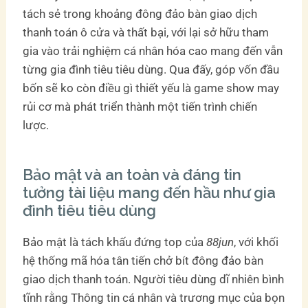
tách sẻ trong khoảng đông đảo bàn giao dịch
thanh toán ô cửa và thất bại, với lại sở hữu tham
gia vào trải nghiệm cá nhân hóa cao mang đến vẫn
từng gia đình tiêu tiêu dùng. Qua đấy, góp vốn đầu
bốn sẽ ko còn điều gì thiết yếu là game show may
rủi cơ mà phát triển thành một tiến trình chiến
lược.
Bảo mật và an toàn và đáng tin
tưởng tài liệu mang đến hầu như gia
đình tiêu tiêu dùng
Bảo mật là tách khấu đứng top của
88jun
, với khối
hệ thống mã hóa tân tiến chở bít đông đảo bàn
giao dịch thanh toán. Người tiêu dùng dĩ nhiên bình
tĩnh rằng Thông tin cá nhân và trương mục của bọn