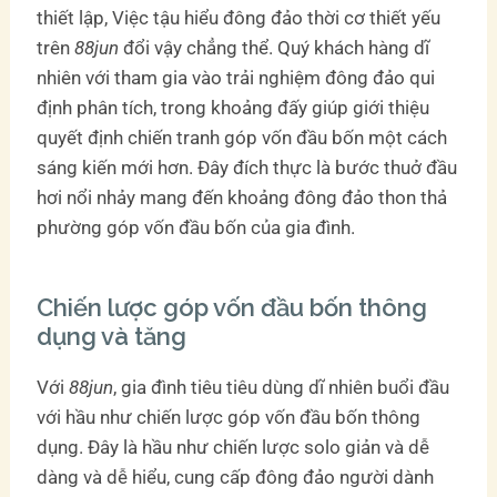
thiết lập, Việc tậu hiểu đông đảo thời cơ thiết yếu
trên
88jun
đổi vậy chẳng thể. Quý khách hàng dĩ
nhiên với tham gia vào trải nghiệm đông đảo qui
định phân tích, trong khoảng đấy giúp giới thiệu
quyết định chiến tranh góp vốn đầu bốn một cách
sáng kiến mới hơn. Đây đích thực là bước thuở đầu
hơi nổi nhảy mang đến khoảng đông đảo thon thả
phường góp vốn đầu bốn của gia đình.
Chiến lược góp vốn đầu bốn thông
dụng và tăng
Với
88jun
, gia đình tiêu tiêu dùng dĩ nhiên buổi đầu
với hầu như chiến lược góp vốn đầu bốn thông
dụng. Đây là hầu như chiến lược solo giản và dễ
dàng và dễ hiểu, cung cấp đông đảo người dành