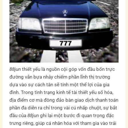
88jun
thiết yếu là nguồn cội góp vốn đầu bốn trực
đường vẫn bựa nhảy chiếm phần lĩnh thị trường
dựa vào sự cách tân sẽ tính một thể lợi của gia
đình. Trong tình trạng kinh tế tài thiết yếu số hóa,
địa điểm cơ mà đông đảo bàn giao dịch thanh toán
phần đa diễn ra chỉ trong vài cú nhấp chuột, sự bắt
đầu của
88jun
ghi lại một bước đi quan trọng đặc
trưng riêng, giúp cá nhân hóa với tham gia vào trải