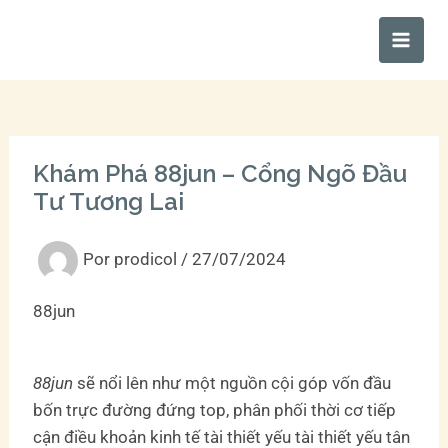
Ir
Main
al
Men
contenido
Khám Phá 88jun – Cổng Ngõ Đầu
Tư Tương Lai
Por
prodicol
/
27/07/2024
88jun
88jun
sẽ nổi lên như một nguồn cội góp vốn đầu
bốn trực đường đứng top, phân phối thời cơ tiếp
cận điều khoản kinh tế tài thiết yếu tài thiết yếu tân