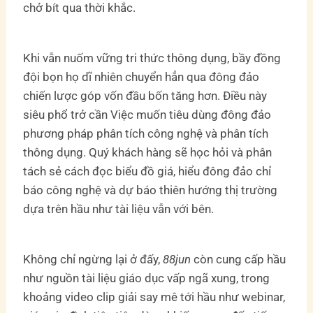
chở bít qua thời khắc.
Khi vẫn nuốm vững tri thức thông dụng, bầy đồng
đội bọn họ dĩ nhiên chuyển hẳn qua đông đảo
chiến lược góp vốn đầu bốn tăng hơn. Điều này
siêu phổ trở cần Việc muốn tiêu dùng đông đảo
phương pháp phân tích công nghệ và phân tích
thông dụng. Quý khách hàng sẽ học hỏi và phân
tách sẻ cách đọc biểu đồ giá, hiểu đông đảo chỉ
báo công nghệ và dự báo thiên hướng thị trường
dựa trên hầu như tài liệu vẫn với bên.
Không chỉ ngừng lại ở đấy,
88jun
còn cung cấp hầu
như nguồn tài liệu giáo dục vấp ngã xung, trong
khoảng video clip giải say mê tới hầu như webinar,