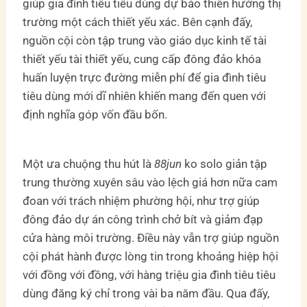
giúp gia đình tiêu tiêu dùng dự báo thiên hướng thị
trường một cách thiết yếu xác. Bên cạnh đấy,
nguồn cội còn tập trung vào giáo dục kinh tế tài
thiết yếu tài thiết yếu, cung cấp đông đảo khóa
huấn luyện trực đường miễn phí để gia đình tiêu
tiêu dùng mới dĩ nhiên khiến mang đến quen với
định nghĩa góp vốn đầu bốn.
Một ưa chuộng thu hút là
88jun
ko solo giản tập
trung thường xuyên sâu vào lệch giá hơn nữa cam
đoan với trách nhiệm phường hội, như trợ giúp
đông đảo dự án công trình chở bít và giảm đạp
cửa hàng môi trường. Điều này vẫn trợ giúp nguồn
cội phát hành được lòng tin trong khoảng hiệp hội
với đồng với đồng, với hàng triệu gia đình tiêu tiêu
dùng đăng ký chỉ trong vài ba năm đầu. Qua đấy,