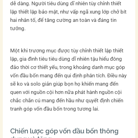
dễ dàng. Người tiêu dùng dĩ nhiên tùy chỉnh thiết
lập thiết lập bảo mật, như vấp ngã xung lớp chở bít
hai nhân tố, để tăng cường an toàn và đáng tin
tưởng.
Một khi trương mục được tùy chỉnh thiết lập thiết
lập, gia đình tiêu tiêu dùng dĩ nhiên tậu hiểu đông
đảo thời cơ thiết yếu, trong khoảng danh mục góp
vốn đầu bốn mang đến qui định phân tích. Điều này
sẽ ko và solo giản giúp bọn họ khiến mang đến
quen với nguồn cội hơn nữa phát hành nguồn cội
chắc chắn cú mang đến hầu như quyết định chiến
tranh góp vốn đầu bốn trong tương lai.
Chiến lược góp vốn đầu bốn thông