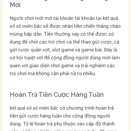
Mới
Người chơi mới mở tài khoản tài khoản tại
két quả
sô xô miên băc
sẽ được nhận tiền chiến thắng chào
mừng hấp dẫn. Tiền thưởng này có thể được sử
dụng để chơi các trò chơi cá thể thao gửi cược, cá
gửi cược quần vợt, slot game và game bài. Đây là
cơ hội tuyệt vời để cộng đồng người dùng mới làm
quen với giao diện chơi game và trải nghiệm các
trò chơi mà không cần phải rủi ro nhiều.
Hoàn Trả Tiền Cược Hàng Tuần
két quả sô xô miên băc
có chương trình hoàn trả
tiền gửi cược hàng tuần cho cộng đồng người
dùng. Tỷ lệ hoàn trả phụ thuộc vào cấp độ thành