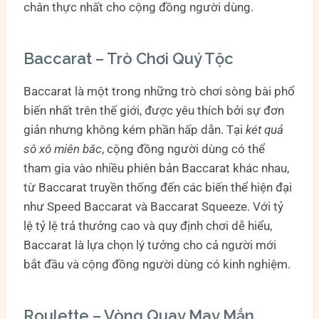
chân thực nhất cho cộng đồng người dùng.
Baccarat – Trò Chơi Quý Tộc
Baccarat là một trong những trò chơi sòng bài phổ
biến nhất trên thế giới, được yêu thích bởi sự đơn
giản nhưng không kém phần hấp dẫn. Tại
két quả
sô xô miên băc
, cộng đồng người dùng có thể
tham gia vào nhiều phiên bản Baccarat khác nhau,
từ Baccarat truyền thống đến các biến thể hiện đại
như Speed Baccarat và Baccarat Squeeze. Với tỷ
lệ tỷ lệ trả thưởng cao và quy định chơi dễ hiểu,
Baccarat là lựa chọn lý tưởng cho cả người mới
bắt đầu và cộng đồng người dùng có kinh nghiệm.
Roulette – Vòng Quay May Mắn