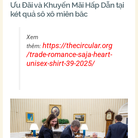
Ưu Đãi và Khuyến Mãi Hấp Dẫn tại
két quả sô xô miên băc
Xem
https://thecircular.org
thêm:
/trade-romance-saja-heart-
unisex-shirt-39-2025/