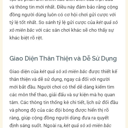
và thông tin mới nhất. Điều này đảm bảo rằng cộng
đồng người dùng luôn có cơ hội chơi gửi cược với
tỷ lệ tốt nhất. So sánh tỷ lệ gửi cược của
két quả sô
xô miên băc
với các sân chơi khác sẽ cho thấy sự
khác biệt rõ rệt.
Giao Diện Thân Thiện và Dễ Sử Dụng
Giao diện của
két quả sô xô miên băc
được thiết kế
thân thiện và dễ sử dụng, ngay cả đối với người
mới bắt đầu. Người chơi có thể dễ dàng kiếm tìm
các môn thể thao, giải đấu và sự kiện mà họ quan
tâm. Các thông tin thống kê chi tiết, lịch sử đối đầu
và phong độ của các đội bóng được hiển thị rõ
ràng, giúp cộng đồng người dùng đưa ra quyết
định sáng suốt. Ngoài ra,
két quả sô xô miên băc