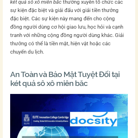
két quả sô xô miên băc
thường xuyên tổ chức các
sự kiện đặc biệt và giải đấu với giải tiền thưởng
đặc biệt. Các sự kiện này mang đến cho cộng
đồng người dùng cơ hội giao lưu, học hỏi và cạnh
tranh với những cộng đồng người dùng khác. Giải
thưởng có thể là tiền mặt, hiện vật hoặc các
chuyến du lịch.
An Toàn và Bảo Mật Tuyệt Đối tại
két quả sô xô miên băc