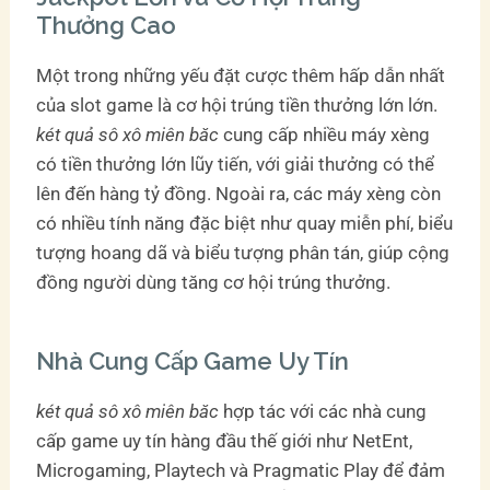
Thưởng Cao
Một trong những yếu đặt cược thêm hấp dẫn nhất
của slot game là cơ hội trúng tiền thưởng lớn lớn.
két quả sô xô miên băc
cung cấp nhiều máy xèng
có tiền thưởng lớn lũy tiến, với giải thưởng có thể
lên đến hàng tỷ đồng. Ngoài ra, các máy xèng còn
có nhiều tính năng đặc biệt như quay miễn phí, biểu
tượng hoang dã và biểu tượng phân tán, giúp cộng
đồng người dùng tăng cơ hội trúng thưởng.
Nhà Cung Cấp Game Uy Tín
két quả sô xô miên băc
hợp tác với các nhà cung
cấp game uy tín hàng đầu thế giới như NetEnt,
Microgaming, Playtech và Pragmatic Play để đảm