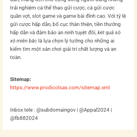
trải nghiệm cá thể thao gửi cược, cá gửi cược
quần vợt, slot game và game bài đỉnh cao. Với tỷ lệ
gửi cược hấp dẫn, bố cục thân thiện, tiền thưởng
hấp dẫn và đảm bảo an ninh tuyệt đối,
két quả sô
xô miên băc
là lựa chọn lý tưởng cho những ai
kiếm tìm một sân chơi giải trí chất lượng và an
toàn.
Sitemap:
https://www.prodicolsas.com/sitemap.xml
Inbox tele : @subdomaingov | @Appal2024 |
@fb882024