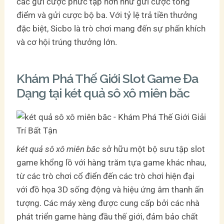
các gửi cược phức tạp hơn như gửi cược tổng
điểm và gửi cược bộ ba. Với tỷ lệ trả tiền thưởng
đặc biệt, Sicbo là trò chơi mang đến sự phấn khích
và cơ hội trúng thưởng lớn.
Khám Phá Thế Giới Slot Game Đa
Dạng tại két quả sô xô miên băc
két quả sô xô miên băc
sở hữu một bộ sưu tập slot
game khổng lồ với hàng trăm tựa game khác nhau,
từ các trò chơi cổ điển đến các trò chơi hiện đại
với đồ họa 3D sống động và hiệu ứng âm thanh ấn
tượng. Các máy xèng được cung cấp bởi các nhà
phát triển game hàng đầu thế giới, đảm bảo chất