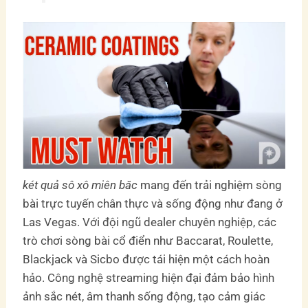
két quả sô xô miên băc
mang đến trải nghiệm sòng
bài trực tuyến chân thực và sống động như đang ở
Las Vegas. Với đội ngũ dealer chuyên nghiệp, các
trò chơi sòng bài cổ điển như Baccarat, Roulette,
Blackjack và Sicbo được tái hiện một cách hoàn
hảo. Công nghệ streaming hiện đại đảm bảo hình
ảnh sắc nét, âm thanh sống động, tạo cảm giác