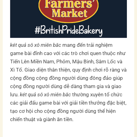
két quả sô xô miên băc
mang đến trải nghiệm
game bài đỉnh cao với các trò chơi quen thuộc như
Tiến Lên Miền Nam, Phỏm, Mậu Binh, Sâm Lốc và
Xì Tố. Giao diện thân thiện, quy định chơi rõ ràng và
cộng đồng cộng đồng người dùng đông đảo giúp
cộng đồng người dùng dễ dàng tham gia và giao
lưu.
két quả sô xô miên băc
thường xuyên tổ chức
các giải đấu game bài với giải tiền thưởng đặc biệt,
tạo cơ hội cho cộng đồng người dùng thể hiện
chiến thuật và giành ăn tiền.