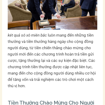
két quả sô xô miên băc
luôn mang đến những tiền
thưởng và tiền thưởng hàng ngày cho cộng đồng
người dùng, từ tiền chiến thắng chào mừng cho
người mới đến các chương trình hoàn trả tiền gửi
cược, tặng thưởng lại và các sự kiện đặc biệt. Các
chương trình tiền thưởng được cập nhật liên tục,
mang đến cho cộng đồng người dùng nhiều cơ hội
để tăng vốn và trải nghiệm các trò chơi một cách
thú vị hơn.
Tiền Thưởng Chào Mừng Cho Người