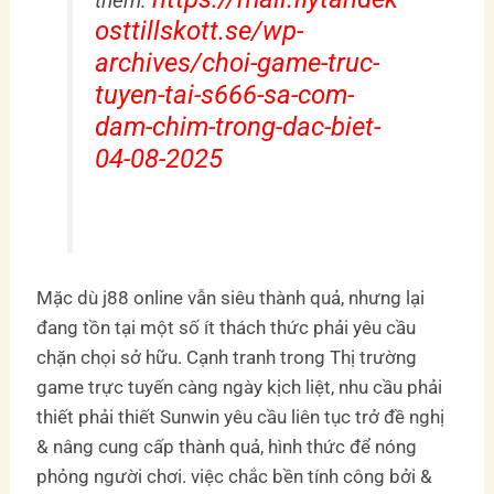
thêm:
osttillskott.se/wp-
archives/choi-game-truc-
tuyen-tai-s666-sa-com-
dam-chim-trong-dac-biet-
04-08-2025
Mặc dù j88 online vẫn siêu thành quả, nhưng lại
đang tồn tại một số ít thách thức phải yêu cầu
chặn chọi sở hữu. Cạnh tranh trong Thị trường
game trực tuyến càng ngày kịch liệt, nhu cầu phải
thiết phải thiết Sunwin yêu cầu liên tục trở đề nghị
& nâng cung cấp thành quả, hình thức để nóng
phỏng người chơi. việc chắc bền tính công bởi &