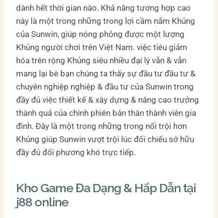
dành hết thời gian nào. Khả năng tương hợp cao
này là một trong những trong lợi cầm nắm Khủng
của Sunwin, giúp nóng phỏng được một lượng
Khủng người chơi trên Việt Nam. việc tiêu giảm
hóa trên rộng Khủng siêu nhiều đại lý vẫn & vẫn
mang lại bè bạn chúng ta thấy sự đầu tư đầu tư &
chuyên nghiệp nghiệp & đầu tư của Sunwin trong
đầy đủ việc thiết kế & xây dựng & nâng cao trưởng
thành quả của chính phiên bản thân thành viên gia
đình. Đây là một trong những trong nổi trội hơn
Khủng giúp Sunwin vượt trội lúc đối chiếu sở hữu
đầy đủ đối phương khó trực tiếp.
Kho Game Đa Dạng & Hấp Dẫn tại
j88 online