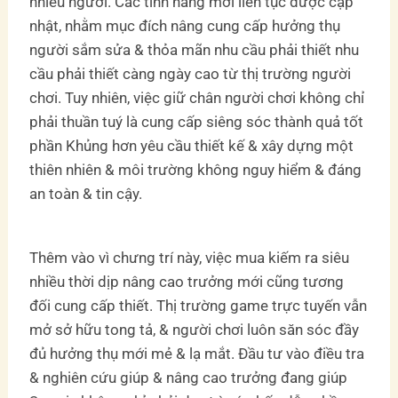
nhiều người. Các tính năng mới liên tục được cập
nhật, nhằm mục đích nâng cung cấp hưởng thụ
người sắm sửa & thỏa mãn nhu cầu phải thiết nhu
cầu phải thiết càng ngày cao từ thị trường người
chơi. Tuy nhiên, việc giữ chân người chơi không chỉ
phải thuần tuý là cung cấp siêng sóc thành quả tốt
phần Khủng hơn yêu cầu thiết kế & xây dựng một
thiên nhiên & môi trường không nguy hiểm & đáng
an toàn & tin cậy.
Thêm vào vì chưng trí này, việc mua kiếm ra siêu
nhiều thời dịp nâng cao trưởng mới cũng tương
đối cung cấp thiết. Thị trường game trực tuyến vẫn
mở sở hữu tong tả, & người chơi luôn săn sóc đầy
đủ hưởng thụ mới mẻ & lạ mắt. Đầu tư vào điều tra
& nghiên cứu giúp & nâng cao trưởng đang giúp