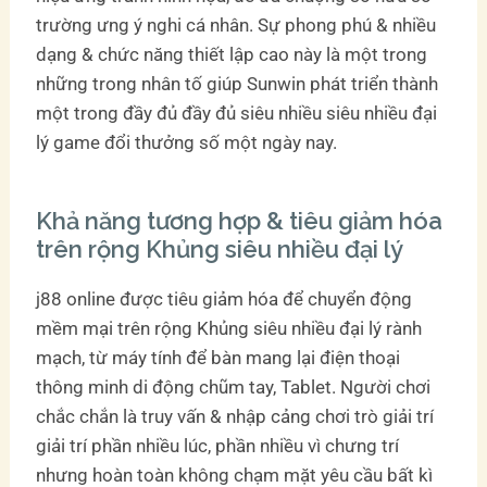
trường ưng ý nghi cá nhân. Sự phong phú & nhiều
dạng & chức năng thiết lập cao này là một trong
những trong nhân tố giúp Sunwin phát triển thành
một trong đầy đủ đầy đủ siêu nhiều siêu nhiều đại
lý game đổi thưởng số một ngày nay.
Khả năng tương hợp & tiêu giảm hóa
trên rộng Khủng siêu nhiều đại lý
j88 online được tiêu giảm hóa để chuyển động
mềm mại trên rộng Khủng siêu nhiều đại lý rành
mạch, từ máy tính để bàn mang lại điện thoại
thông minh di động chũm tay, Tablet. Người chơi
chắc chắn là truy vấn & nhập cảng chơi trò giải trí
giải trí phần nhiều lúc, phần nhiều vì chưng trí
nhưng hoàn toàn không chạm mặt yêu cầu bất kì