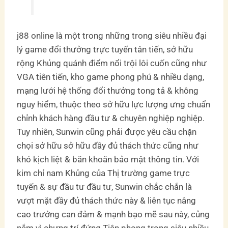
j88 online là một trong những trong siêu nhiều đại
lý game đổi thưởng trực tuyến tân tiến, sở hữu
rộng Khủng quánh điểm nổi trội lôi cuốn cũng như
VGA tiên tiến, kho game phong phú & nhiều dạng,
mạng lưới hệ thống đổi thưởng tong tả & không
nguy hiểm, thuộc theo sở hữu lực lượng ưng chuẩn
chỉnh khách hàng đầu tư & chuyên nghiệp nghiệp.
Tuy nhiên, Sunwin cũng phải được yêu cầu chặn
chọi sở hữu sở hữu đầy đủ thách thức cũng như
khó kịch liệt & băn khoăn bảo mật thông tin. Với
kim chỉ nam Khủng của Thị trường game trực
tuyến & sự đầu tư đầu tư, Sunwin chắc chắn là
vượt mặt đầy đủ thách thức này & liên tục nâng
cao trưởng can đảm & mạnh bạo mẽ sau này, củng
nắm vì chưng trí đứng Tiên phong trong siêu nhiều