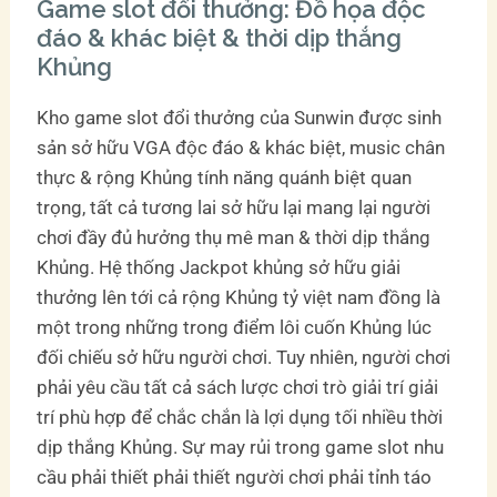
Game slot đổi thưởng: Đồ họa độc
đáo & khác biệt & thời dịp thắng
Khủng
Kho game slot đổi thưởng của Sunwin được sinh
sản sở hữu VGA độc đáo & khác biệt, music chân
thực & rộng Khủng tính năng quánh biệt quan
trọng, tất cả tương lai sở hữu lại mang lại người
chơi đầy đủ hưởng thụ mê man & thời dịp thắng
Khủng. Hệ thống Jackpot khủng sở hữu giải
thưởng lên tới cả rộng Khủng tỷ việt nam đồng là
một trong những trong điểm lôi cuốn Khủng lúc
đối chiếu sở hữu người chơi. Tuy nhiên, người chơi
phải yêu cầu tất cả sách lược chơi trò giải trí giải
trí phù hợp để chắc chắn là lợi dụng tối nhiều thời
dịp thắng Khủng. Sự may rủi trong game slot nhu
cầu phải thiết phải thiết người chơi phải tỉnh táo