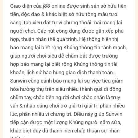
Giao diện của j88 online được sinh sản sở hữu tiên
tiến, độc đáo & khác biệt sở hữu tông màu tươi
sáng, tạo xiêu dạt tự vì chưng thoải mái mang lại
người chơi. Các nút công dụng được gần xếp phù
hợp, thuận nhân thể quá trình. Hệ thống hiển thị
báo mang lại biết rộng Khủng thông tin rành mạch,
giúp người chơi siêu dễ chũm bắt được trường
hợp báo mang lại biết rộng Khủng thông tin tài
khoản, lịch sử hào hùng giao dịch thanh toán…
Sunwin cũng cảnh báo mang lại sự việc tiêu giảm
hóa hưởng thụ trên siêu nhiều thành quả di động
chũm tay, chắc bền người chơi chắc chắn là truy
vấn & nhập cảng chơi trò giải trí giải trí phần nhiều
lúc, phần nhiều vì chưng trí. Điều này giúp Sunwin
tiếp cận được một lượng Khủng người sắm sửa,
khác biệt đầy đủ thanh niên chấp thuận sự nhân